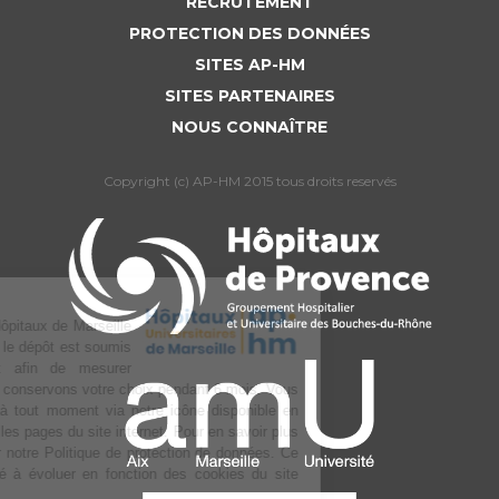
RECRUTEMENT
PROTECTION DES DONNÉES
SITES AP-HM
SITES PARTENAIRES
NOUS CONNAÎTRE
Copyright (c) AP-HM 2015 tous droits reservés
L’Assistance publique Hôpitaux de Marseille
utilise des cookies dont le dépôt est soumis
à votre consentement afin de mesurer
l’audience du site. Nous conservons votre choix pendant 6 mois. Vous
pouvez changer d’avis à tout moment via notre icône disponible en
bas à gauche de toutes les pages du site internet. Pour en savoir plus
sur la gestion, consulter notre Politique de protection de données. Ce
texte pourra être amené à évoluer en fonction des cookies du site
internet.