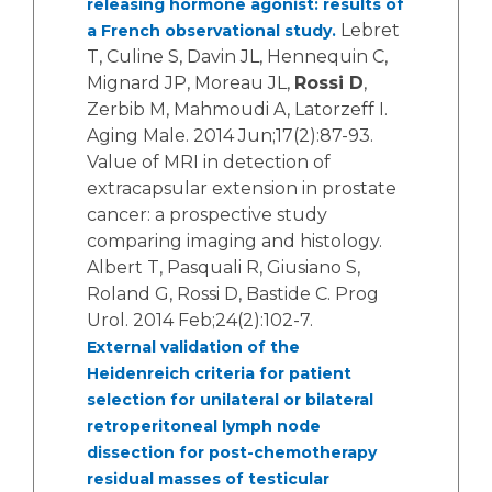
releasing hormone agonist: results of
Lebret
a French observational study.
T, Culine S, Davin JL, Hennequin C,
Mignard JP, Moreau JL,
Rossi D
,
Zerbib M, Mahmoudi A, Latorzeff I.
Aging Male. 2014 Jun;17(2):87-93.
Value of MRI in detection of
extracapsular extension in prostate
cancer: a prospective study
comparing imaging and histology.
Albert T, Pasquali R, Giusiano S,
Roland G, Rossi D, Bastide C. Prog
Urol. 2014 Feb;24(2):102-7.
External validation of the
Heidenreich criteria for patient
selection for unilateral or bilateral
retroperitoneal lymph node
dissection for post-chemotherapy
residual masses of testicular