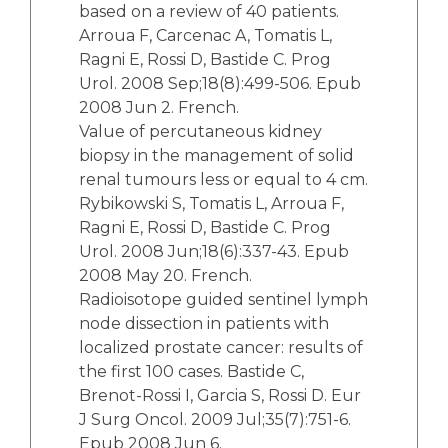
based on a review of 40 patients.
Arroua F, Carcenac A, Tomatis L,
Ragni E, Rossi D, Bastide C. Prog
Urol. 2008 Sep;18(8):499-506. Epub
2008 Jun 2. French.
Value of percutaneous kidney
biopsy in the management of solid
renal tumours less or equal to 4 cm.
Rybikowski S, Tomatis L, Arroua F,
Ragni E, Rossi D, Bastide C. Prog
Urol. 2008 Jun;18(6):337-43. Epub
2008 May 20. French.
Radioisotope guided sentinel lymph
node dissection in patients with
localized prostate cancer: results of
the first 100 cases. Bastide C,
Brenot-Rossi I, Garcia S, Rossi D. Eur
J Surg Oncol. 2009 Jul;35(7):751-6.
Epub 2008 Jun 6.