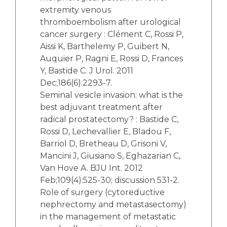
extremity venous
thromboembolism after urological
cancer surgery : Clément C, Rossi P,
Aissi K, Barthelemy P, Guibert N,
Auquier P, Ragni E, Rossi D, Frances
Y, Bastide C. J Urol. 2011
Dec;186(6):2293-7.
Seminal vesicle invasion: what is the
best adjuvant treatment after
radical prostatectomy? : Bastide C,
Rossi D, Lechevallier E, Bladou F,
Barriol D, Bretheau D, Grisoni V,
Mancini J, Giusiano S, Eghazarian C,
Van Hove A. BJU Int. 2012
Feb;109(4):525-30; discussion 531-2.
Role of surgery (cytoreductive
nephrectomy and metastasectomy)
in the management of metastatic