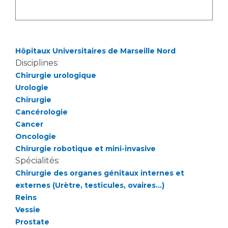
Les pôles d'activité médicale
Cancer
Anatomie et Cytologie Pathologiques
Adresser un examen au Laboratoire d'Infectiologie
Médecine nucléaire
Centres de référence Maladies Rares
Hôpitaux Universitaires de Marseille Nord
Plateforme d'Expertise Maladies Rares
Disciplines:
Chirurgie urologique
Maladies rares
Urologie
Presse / Multimédia
Chirurgie
Cancérologie
Maternité Hôpital Nord
Communiqués de presse
Cancer
Dossiers de presse
Oncologie
Chirurgie robotique et mini-invasive
Médiathèque
Spécialités:
Vos représentants
Chirurgie des organes génitaux internes et
externes (Urètre, testicules, ovaires...)
Fournisseurs
La Commission Des Usagers (CDU)
Reins
Vessie
Les Comités Locaux des Usagers
Rôles et missions
Prostate
Le projet des usagers