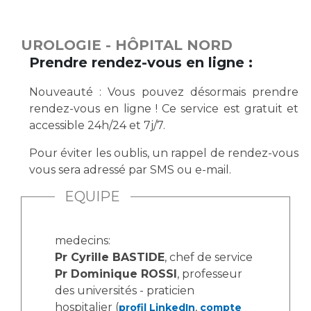
Vous accompagnez, vous rendez visite à un patient
Emplois paramédicaux
Vous allez être hospitalisé(e)
UROLOGIE - HÔPITAL NORD
Emplois administratifs
Vous avez un examen d'imagerie ou de radiologie
Prendre rendez-vous en ligne :
Emplois médicaux
à réaliser
Espace Formation
Vous avez une analyse à réaliser
Nouveauté : Vous pouvez désormais prendre
rendez-vous en ligne ! Ce service est gratuit et
Étudiants hospitaliers
Vous venez en consultation
accessible 24h/24 et 7j/7.
Emplois techniques et médico-techniques
myaphm, votre espace santé en ligne
Emplois divers
Infos COVID-19
Pour éviter les oublis, un rappel de rendez-vous
Emplois socio-éducatifs
vous sera adressé par SMS ou e-mail.
Statuts
EQUIPE
Vivre ensemble à l'hôpital
Stages paramédicaux
Culture à l'hôpital
medecins:
Pr Cyrille BASTIDE
, chef de service
Laïcité et cultes
Chercheurs
Pr Dominique ROSSI
, professeur
Les associations
des universités - praticien
La recherche clinique à l'AP-HM
Livret d'accueil
hospitalier (
,
profil LinkedIn
compte