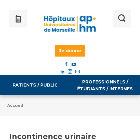
Je donne
PROFESSIONNELS /
PATIENTS / PUBLIC
ÉTUDIANTS / INTERNES
Accueil
Informations pratiques
Égalité professionnelle
Accès à votre dossier médical
Incontinence urinaire
Emploi / formation
Tarifs