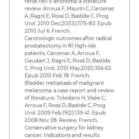
renal cell c-arcinoma: a literature
review. Arroua F, Maurin C, Carcenac
A, Ragni E, Rossi D, Bastide C. Prog
Urol. 2010 Dec;20(13):1175-83. Epub
2010 Jul 6. French.
Carcinologic outcomes after radical
prostatectomy in 81 high-risk
patients. Carcenac A, Arroua F,
Gaudart J, Ragni E, Rossi D, Bastide
C. Prog Urol. 2010 May;20(5):356-63.
Epub 2010 Feb 18. French.
Bladder metastasis of malignant
melanoma: a case report and review
of literature. Toledano H, Visée C,
Arroua F, Rossi D, Bastide C. Prog
Urol. 2009 Feb;19(2):139-41. Epub
2008 Nov 28. Review. French.
Conservative surgery for kidney
cancer: Indications and results