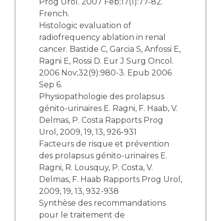
Prog Urol. 2007 Feb;17(1):77-82.
French.
Histologic evaluation of
radiofrequency ablation in renal
cancer. Bastide C, Garcia S, Anfossi E,
Ragni E, Rossi D. Eur J Surg Oncol.
2006 Nov;32(9):980-3. Epub 2006
Sep 6.
Physiopathologie des prolapsus
génito-urinaires E. Ragni, F. Haab, V.
Delmas, P. Costa Rapports Prog
Urol, 2009, 19, 13, 926-931
Facteurs de risque et prévention
des prolapsus génito-urinaires E.
Ragni, R. Lousquy, P. Costa, V.
Delmas, F. Haab Rapports Prog Urol,
2009, 19, 13, 932-938
Synthèse des recommandations
pour le traitement de