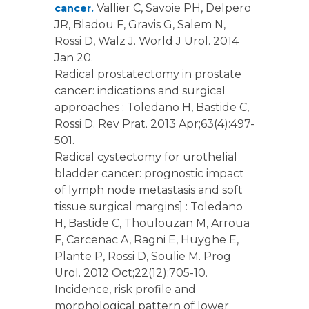
Vallier C, Savoie PH, Delpero
cancer.
JR, Bladou F, Gravis G, Salem N,
Rossi D, Walz J. World J Urol. 2014
Jan 20.
Radical prostatectomy in prostate
cancer: indications and surgical
approaches : Toledano H, Bastide C,
Rossi D. Rev Prat. 2013 Apr;63(4):497-
501.
Radical cystectomy for urothelial
bladder cancer: prognostic impact
of lymph node metastasis and soft
tissue surgical margins] : Toledano
H, Bastide C, Thoulouzan M, Arroua
F, Carcenac A, Ragni E, Huyghe E,
Plante P, Rossi D, Soulie M. Prog
Urol. 2012 Oct;22(12):705-10.
Incidence, risk profile and
morphological pattern of lower