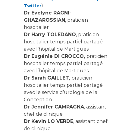
Les structures de recherche
Salon des familles
)
Twitter
Transports sanitaires
Dr Evelyne RAGNI-
Vos droits, vos devoirs
GHAZAROSSIAN
, praticien
Écoles et Instituts de Formation
hospitalier
Dr Harry TOLEDANO
, praticien
Handicap
hospitalier temps partiel partagé
Plateforme des internes
avec l’hôpital de Martigues
Dr Eugénie DI CROCCO,
praticien
Handi 13
hospitalier temps partiel partagé
Pôle Médecine Physique et Réadaptation
Professionnels de santé
avec l’hôpital de Martigues
Accueil sourds et malentendants
Dr Sarah GAILLET,
praticien
Charte Romain Jacob
hospitalier temps partiel partagé
Adresser un patient
Mouvement Parcours Handicap 13
avec le service d’urologie de la
Réseaux de soins
Conception
Adresser un examen au Laboratoire de Biologie
Dr Jennifer CAMPAGNA
, assistant
Médicale
Activité physique
chef de clinique
Radiologie / Imagerie
Dr Kevin LO VERDE
, assistant chef
Cancérologie
de clinique