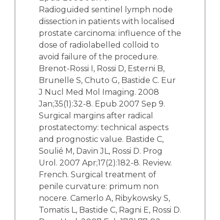
Radioguided sentinel lymph node
dissection in patients with localised
prostate carcinoma: influence of the
dose of radiolabelled colloid to
avoid failure of the procedure.
Brenot-Rossi I, Rossi D, Esterni B,
Brunelle S, Chuto G, Bastide C. Eur
J Nucl Med Mol Imaging. 2008
Jan;35(1):32-8. Epub 2007 Sep 9.
Surgical margins after radical
prostatectomy: technical aspects
and prognostic value. Bastide C,
Soulié M, Davin JL, Rossi D. Prog
Urol. 2007 Apr;17(2):182-8. Review.
French. Surgical treatment of
penile curvature: primum non
nocere. Camerlo A, Ribykowsky S,
Tomatis L, Bastide C, Ragni E, Rossi D.