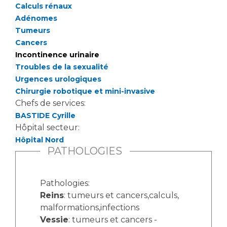
Liste des marchés conclus
Calculs rénaux
Documents utiles
Adénomes
Tumeurs
Qualité
Cancers
Incontinence urinaire
Nos indicateurs qualité et de sécurité des soins
Troubles de la sexualité
Urgences urologiques
Chirurgie robotique et mini-invasive
Protection des données
Chefs de services:
BASTIDE Cyrille
Hôpital secteur:
Sécurité
Hôpital Nord
PATHOLOGIES
Les recherches en santé à l’AP-HM
Pathologies:
Reins
: tumeurs et cancers,calculs,
malformations,infections
Lieu de santé sans tabac
Vessie
: tumeurs et cancers -