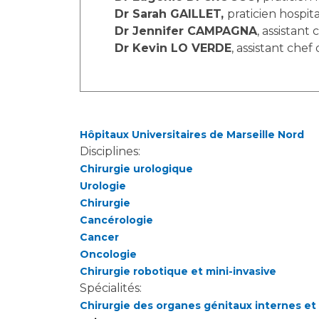
Laïcité et cultes
Dr Sarah GAILLET,
praticien hospit
Les structures de recherche
Les associations
Dr Jennifer CAMPAGNA
, assistant
Livret d'accueil
Dr Kevin LO VERDE
, assistant chef
Salon des familles
Transports sanitaires
Vos droits, vos devoirs
Hôpitaux Universitaires de Marseille Nord
Disciplines:
Chirurgie urologique
Urologie
Chirurgie
Cancérologie
Cancer
Oncologie
Chirurgie robotique et mini-invasive
Spécialités:
Chirurgie des organes génitaux internes et e