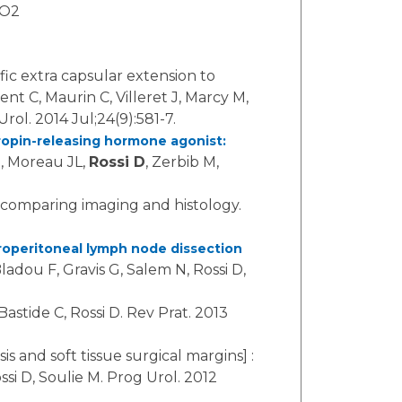
RO2
ic extra capsular extension to
nt C, Maurin C, Villeret J, Marcy M,
Urol. 2014 Jul;24(9):581-7.
tropin-releasing hormone agonist:
P, Moreau JL,
Rossi D
, Zerbib M,
y comparing imaging and histology.
retroperitoneal lymph node dissection
ladou F, Gravis G, Salem N, Rossi D,
astide C, Rossi D. Rev Prat. 2013
 and soft tissue surgical margins] :
si D, Soulie M. Prog Urol. 2012