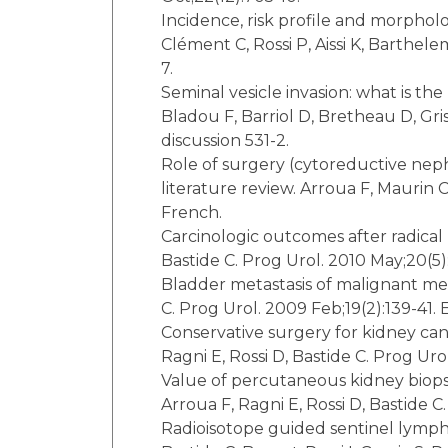
Incidence, risk profile and morphol
Clément C, Rossi P, Aissi K, Barthele
7.
Seminal vesicle invasion: what is the
Bladou F, Barriol D, Bretheau D, Gris
discussion 531-2.
Role of surgery (cytoreductive nep
literature review. Arroua F, Maurin C
French.
Carcinologic outcomes after radical 
Bastide C. Prog Urol. 2010 May;20(5
Bladder metastasis of malignant mela
C. Prog Urol. 2009 Feb;19(2):139-41
Conservative surgery for kidney canc
Ragni E, Rossi D, Bastide C. Prog U
Value of percutaneous kidney biopsy
Arroua F, Ragni E, Rossi D, Bastide 
Radioisotope guided sentinel lymph n