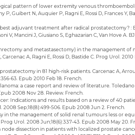
ogical pattern of lower extremity venous thromboemboli
my P, Guibert N, Auquier P, Ragni E, Rossi D, Frances Y, Ba
 best adjuvant treatment after radical prostatectomy? : Ba
oni V, Mancini J, Giusiano S, Eghazarian C, Van Hove A. BJ
hrectomy and metastasectomy) in the management of met
, Carcenac A, Ragni E, Rossi D, Bastide C. Prog Urol. 2010
prostatectomy in 81 high-risk patients. Carcenac A, Arroua
):356-63. Epub 2010 Feb 18. French.
noma: a case report and review of literature. Toledano H,
. Epub 2008 Nov 28. Review. French.
er: Indications and results based on a review of 40 patie
rol. 2008 Sep;18(8):499-506. Epub 2008 Jun 2. French.
 in the management of solid renal tumours less or equal
C. Prog Urol. 2008 Jun;18(6):337-43. Epub 2008 May 20. F
ode dissection in patients with localized prostate cancer: