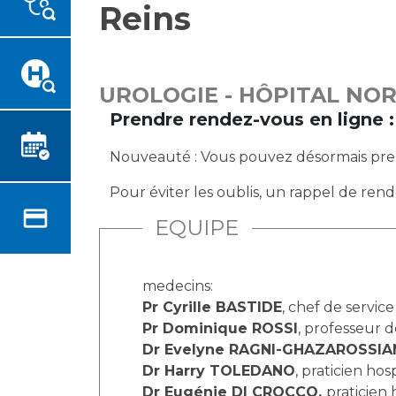
Reins
Emplois paramédicaux
Vous accompagnez, vous
rendez visite à un patient
Emplois administratifs
Vous allez être hospitalisé(e)
Emplois médicaux
Vous avez un examen
Espace Formation
UROLOGIE - HÔPITAL NO
d'imagerie ou de radiologie à
Étudiants hospitaliers
Prendre rendez-vous en ligne :
réaliser
Emplois techniques et
Vous avez une analyse à
Nouveauté : Vous pouvez désormais prendr
médico-techniques
réaliser
Emplois divers
Pour éviter les oublis, un rappel de ren
Vous venez en consultation
Emplois socio-éducatifs
myaphm, votre espace
EQUIPE
Statuts
santé en ligne
Stages paramédicaux
Infos COVID-19
medecins:
Pr Cyrille BASTIDE
, chef de service
Chercheurs
Pr Dominique ROSSI
, professeur de
Vivre ensemble à l'hôpital
Dr Evelyne RAGNI-GHAZAROSSIA
Dr Harry TOLEDANO
, praticien ho
La recherche clinique à l'AP-
Culture à l'hôpital
HM
Dr Eugénie DI CROCCO,
praticien 