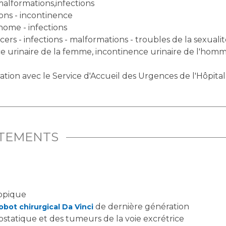
malformations,infections
ions - incontinence
nome - infections
ers - infections - malformations - troubles de la sexuali
ce urinaire de la femme, incontinence urinaire de l'homm
ation avec le Service d'Accueil des Urgences de l'Hôpita
ITEMENTS
copique
de dernière génération
obot chirurgical Da Vinci
ostatique et des tumeurs de la voie excrétrice