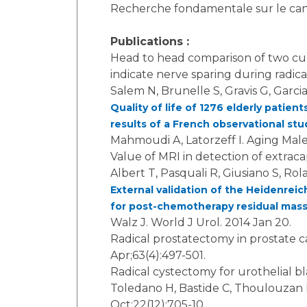
Recherche fondamentale sur le canc
Publications :
Head to head comparison of two curr
indicate nerve sparing during radica
Salem N, Brunelle S, Gravis G, Garcia
Quality of life of 1276 elderly patie
results of a French observational stu
Mahmoudi A, Latorzeff I. Aging Male.
Value of MRI in detection of extrac
Albert T, Pasquali R, Giusiano S, Rol
External validation of the Heidenreich
for post-chemotherapy residual masse
Walz J. World J Urol. 2014 Jan 20.
Radical prostatectomy in prostate ca
Apr;63(4):497-501.
Radical cystectomy for urothelial bl
Toledano H, Bastide C, Thoulouzan M
Oct;22(12):705-10.