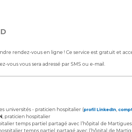
Accueil sourds et
malentendants
Professionnels de santé
Charte Romain Jacob
Qualité
Fournisseu
Mouvement Parcours
RD
Handicap 13
Adresser un patient
Nos indicateurs
Rôles et missi
Réseaux de soins
Liste des marc
e rendez-vous en ligne ! Ce service est gratuit et acces
Adresser un examen au
Documents uti
Activité physique
Laboratoire de Biologie
Protection
dez-vous vous sera adressé par SMS ou e-mail.
Médicale
Radiologie / Imagerie
Cancer
Sécurité
Cancérologie
Les pôles d'activité médicale
Anatomie et Cytologie
Médecine nucléaire
Les recher
Pathologiques
s universités - praticien hospitalier (
,
profil LinkedIn
compt
Adresser un examen au
N
, praticien hospitalier
Laboratoire d'Infectiologie
spitalier temps partiel partagé avec l’hôpital de Martigues
Maladies rares
Lieu de sa
Centres de référence
hospitalier temps partiel partagé avec l’hôpital de Marti