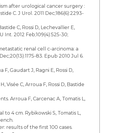
sm after urological cancer surgery :
stide C. J Urol. 2011 Dec;186(6):2293-
stide C, Rossi D, Lechevallier E,
U Int. 2012 Feb;109(4):525-30;
astatic renal cell c-arcinoma: a
 Dec;20(13):1175-83. Epub 2010 Jul 6.
 F, Gaudart J, Ragni E, Rossi D,
 Visée C, Arroua F, Rossi D, Bastide
nts. Arroua F, Carcenac A, Tomatis L,
 to 4 cm. Rybikowski S, Tomatis L,
rench.
 results of the first 100 cases.