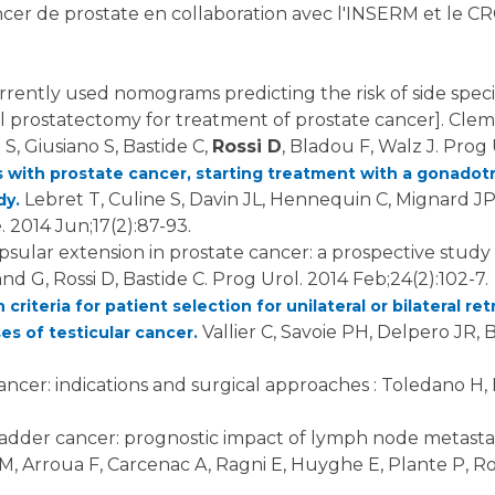
er de prostate en collaboration avec l'INSERM et le C
ently used nomograms predicting the risk of side specif
l prostatectomy for treatment of prostate cancer]. Cleme
 S, Giusiano S, Bastide C,
Rossi D
, Bladou F, Walz J. Prog 
nts with prostate cancer, starting treatment with a gonado
Lebret T, Culine S, Davin JL, Hennequin C, Mignard J
dy.
 2014 Jun;17(2):87-93.
apsular extension in prostate cancer: a prospective stud
and G, Rossi D, Bastide C. Prog Urol. 2014 Feb;24(2):102-7.
 criteria for patient selection for unilateral or bilateral 
Vallier C, Savoie PH, Delpero JR, B
s of testicular cancer.
ncer: indications and surgical approaches : Toledano H, B
adder cancer: prognostic impact of lymph node metastasis
, Arroua F, Carcenac A, Ragni E, Huyghe E, Plante P, Ros