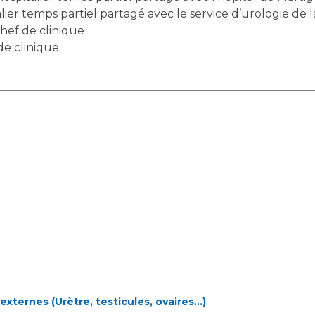
Maladies Rares
alier temps partiel partagé avec le service d’urologie de
Plateforme d'Expertise
 chef de clinique
Maternité Hôpital Nord
Maladies Rares
 de clinique
xternes (Urètre, testicules, ovaires...)