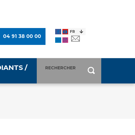
04 91 38 00 00
IANTS /
entants
ultimédia
 Des Usagers (CDU)
de presse
ocaux des Usagers
esse
usagers