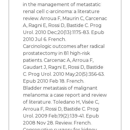
in the management of metastatic
renal cell c-arcinoma: a literature
review. Arroua F, Maurin C, Carcenac
A, Ragni E, Rossi D, Bastide C. Prog
Urol. 2010 Dec;20(13):1175-83. Epub
2010 Jul 6. French.
Carcinologic outcomes after radical
prostatectomy in 81 high-risk
patients. Carcenac A, Arroua F,
Gaudart J, Ragni E, Rossi D, Bastide
C. Prog Urol. 2010 May;20(5):356-63.
Epub 2010 Feb 18. French.
Bladder metastasis of malignant
melanoma: a case report and review
of literature. Toledano H, Visée C,
Arroua F, Rossi D, Bastide C. Prog
Urol. 2009 Feb;19(2):139-41. Epub
2008 Nov 28. Review. French.
Conservative surgery for kidney