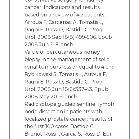
cancer: Indications and results
based on a review of 40 patients.
Arroua F, Carcenac A, Tomatis L,
Ragni E, Rossi D, Bastide C. Prog
Urol. 2008 Sep;18(8):499-506. Epub
2008 Jun 2. French.
Value of percutaneous kidney
biopsy in the management of solid
renal tumours less or equal to 4 cm.
Rybikowski S, Tomatis L, Arroua F,
Ragni E, Rossi D, Bastide C. Prog
Urol. 2008 Jun;18(6):337-43. Epub
2008 May 20. French.
Radioisotope guided sentinel lymph
node dissection in patients with
localized prostate cancer: results of
the first 100 cases. Bastide C,
Brenot-Rossi I, Garcia S, Rossi D. Eur