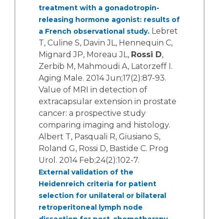
treatment with a gonadotropin-
releasing hormone agonist: results of
Lebret
a French observational study.
T, Culine S, Davin JL, Hennequin C,
Mignard JP, Moreau JL,
Rossi D
,
Zerbib M, Mahmoudi A, Latorzeff I.
Aging Male. 2014 Jun;17(2):87-93.
Value of MRI in detection of
extracapsular extension in prostate
cancer: a prospective study
comparing imaging and histology.
Albert T, Pasquali R, Giusiano S,
Roland G, Rossi D, Bastide C. Prog
Urol. 2014 Feb;24(2):102-7.
External validation of the
Heidenreich criteria for patient
selection for unilateral or bilateral
retroperitoneal lymph node