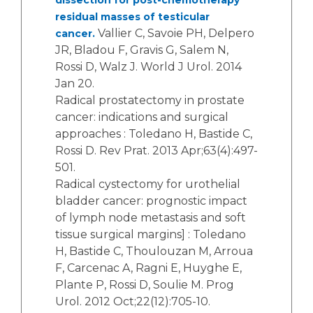
dissection for post-chemotherapy
residual masses of testicular
Vallier C, Savoie PH, Delpero
cancer.
JR, Bladou F, Gravis G, Salem N,
Rossi D, Walz J. World J Urol. 2014
Jan 20.
Radical prostatectomy in prostate
cancer: indications and surgical
approaches : Toledano H, Bastide C,
Rossi D. Rev Prat. 2013 Apr;63(4):497-
501.
Radical cystectomy for urothelial
bladder cancer: prognostic impact
of lymph node metastasis and soft
tissue surgical margins] : Toledano
H, Bastide C, Thoulouzan M, Arroua
F, Carcenac A, Ragni E, Huyghe E,
Plante P, Rossi D, Soulie M. Prog
Urol. 2012 Oct;22(12):705-10.