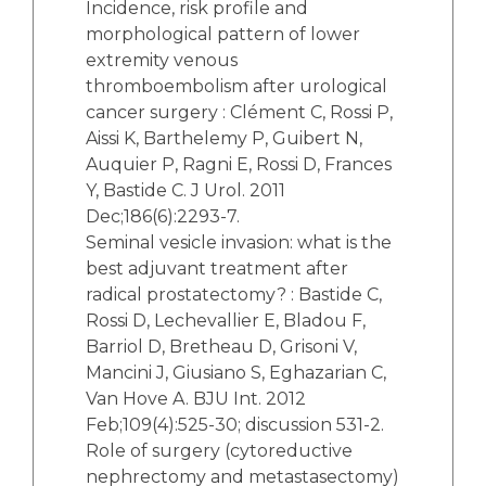
Incidence, risk profile and
morphological pattern of lower
extremity venous
thromboembolism after urological
cancer surgery : Clément C, Rossi P,
Aissi K, Barthelemy P, Guibert N,
Auquier P, Ragni E, Rossi D, Frances
Y, Bastide C. J Urol. 2011
Dec;186(6):2293-7.
Seminal vesicle invasion: what is the
best adjuvant treatment after
radical prostatectomy? : Bastide C,
Rossi D, Lechevallier E, Bladou F,
Barriol D, Bretheau D, Grisoni V,
Mancini J, Giusiano S, Eghazarian C,
Van Hove A. BJU Int. 2012
Feb;109(4):525-30; discussion 531-2.
Role of surgery (cytoreductive
nephrectomy and metastasectomy)