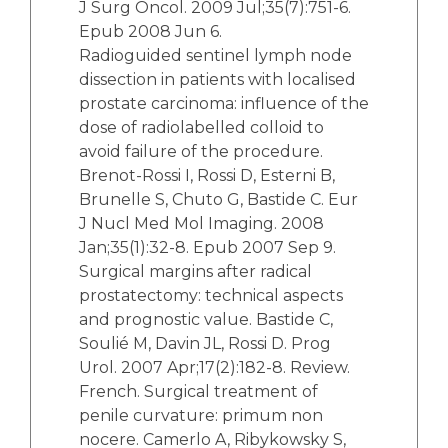
J Surg Oncol. 2009 Jul;35(7):751-6.
Epub 2008 Jun 6.
Radioguided sentinel lymph node
dissection in patients with localised
prostate carcinoma: influence of the
dose of radiolabelled colloid to
avoid failure of the procedure.
Brenot-Rossi I, Rossi D, Esterni B,
Brunelle S, Chuto G, Bastide C. Eur
J Nucl Med Mol Imaging. 2008
Jan;35(1):32-8. Epub 2007 Sep 9.
Surgical margins after radical
prostatectomy: technical aspects
and prognostic value. Bastide C,
Soulié M, Davin JL, Rossi D. Prog
Urol. 2007 Apr;17(2):182-8. Review.
French. Surgical treatment of
penile curvature: primum non
nocere. Camerlo A, Ribykowsky S,