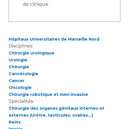
Les pôles d'activité médicale
Cancer
de clinique
Anatomie et Cytologie Pathologiques
Adresser un examen au Laboratoire d'Infectiologie
Médecine nucléaire
Centres de référence Maladies Rares
Plateforme d'Expertise Maladies Rares
Hôpitaux Universitaires de Marseille Nord
Maladies rares
Disciplines:
Chirurgie urologique
Presse / Multimédia
Urologie
Chirurgie
Maternité Hôpital Nord
Communiqués de presse
Cancérologie
Dossiers de presse
Cancer
Médiathèque
Oncologie
Chirurgie robotique et mini-invasive
Vos représentants
Spécialités:
Fournisseurs
Chirurgie des organes génitaux internes et
La Commission Des Usagers (CDU)
externes (Urètre, testicules, ovaires...)
Les Comités Locaux des Usagers
Rôles et missions
Reins
Le projet des usagers