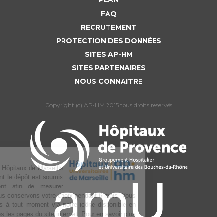
PLAN
FAQ
RECRUTEMENT
PROTECTION DES DONNÉES
SITES AP-HM
SITES PARTENAIRES
NOUS CONNAÎTRE
Copyright (c) AP-HM 2015 tous droits reservés
L’Assistance publique Hôpitaux de Marseille
utilise des cookies dont le dépôt est soumis
à votre consentement afin de mesurer
l’audience du site. Nous conservons votre choix pendant 6 mois. Vous
pouvez changer d’avis à tout moment via notre icône disponible en
bas à gauche de toutes les pages du site internet. Pour en savoir plus