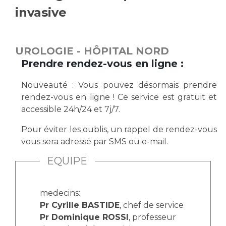
invasive
Vous accompagnez, vous rendez visite à un patient
Emplois paramédicaux
Vous allez être hospitalisé(e)
Emplois administratifs
Vous avez un examen d'imagerie ou de radiologie
UROLOGIE - HÔPITAL NORD
Emplois médicaux
à réaliser
Prendre rendez-vous en ligne :
Espace Formation
Vous avez une analyse à réaliser
Étudiants hospitaliers
Vous venez en consultation
Nouveauté : Vous pouvez désormais prendre
Emplois techniques et médico-techniques
myaphm, votre espace santé en ligne
rendez-vous en ligne ! Ce service est gratuit et
Emplois divers
Infos COVID-19
accessible 24h/24 et 7j/7.
Emplois socio-éducatifs
Pour éviter les oublis, un rappel de rendez-vous
Statuts
vous sera adressé par SMS ou e-mail.
Vivre ensemble à l'hôpital
Stages paramédicaux
EQUIPE
Culture à l'hôpital
Laïcité et cultes
Chercheurs
medecins:
Les associations
Pr Cyrille BASTIDE
, chef de service
La recherche clinique à l'AP-HM
Livret d'accueil
Pr Dominique ROSSI
, professeur