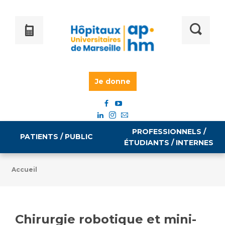
Je donne
PROFESSIONNELS /
PATIENTS / PUBLIC
ÉTUDIANTS / INTERNES
Accueil
Informations pratiques
Égalité professionnelle
Accès à votre dossier médical
Chirurgie robotique et mini-
Emploi / formation
Tarifs