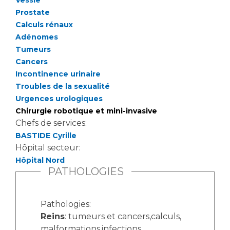
Vessie
Liste des marchés conclus
Prostate
Documents utiles
Calculs rénaux
Qualité
Adénomes
Tumeurs
Cancers
Nos indicateurs qualité et de sécurité des soins
Incontinence urinaire
Troubles de la sexualité
Urgences urologiques
Protection des données
Chirurgie robotique et mini-invasive
Chefs de services:
BASTIDE Cyrille
Sécurité
Hôpital secteur:
Hôpital Nord
PATHOLOGIES
Les recherches en santé à l’AP-HM
Pathologies:
Reins
: tumeurs et cancers,calculs,
Lieu de santé sans tabac
malformations,infections