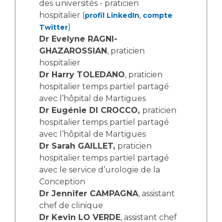
Les structures de recherche
des universités - praticien
Salon des familles
hospitalier (
,
profil LinkedIn
compte
Transports sanitaires
)
Twitter
Vos droits, vos devoirs
Dr Evelyne RAGNI-
Écoles et Instituts de Formation
GHAZAROSSIAN
, praticien
hospitalier
Handicap
Dr Harry TOLEDANO
, praticien
Plateforme des internes
hospitalier temps partiel partagé
Handi 13
avec l’hôpital de Martigues
Pôle Médecine Physique et Réadaptation
Dr Eugénie DI CROCCO,
praticien
Professionnels de santé
hospitalier temps partiel partagé
Accueil sourds et malentendants
avec l’hôpital de Martigues
Charte Romain Jacob
Adresser un patient
Dr Sarah GAILLET,
praticien
Mouvement Parcours Handicap 13
Réseaux de soins
hospitalier temps partiel partagé
Adresser un examen au Laboratoire de Biologie
avec le service d’urologie de la
Médicale
Conception
Activité physique
Dr Jennifer CAMPAGNA
, assistant
Radiologie / Imagerie
chef de clinique
Cancérologie
Dr Kevin LO VERDE
, assistant chef