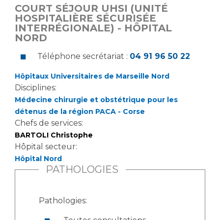
Liste des marchés conclus
COURT SÉJOUR UHSI (UNITÉ
Documents utiles
HOSPITALIÈRE SÉCURISÉE
INTERRÉGIONALE) - HÔPITAL
Qualité
NORD
Téléphone secrétariat :
04 91 96 50 22
Nos indicateurs qualité et de sécurité des soins
Hôpitaux Universitaires de Marseille Nord
Disciplines:
Protection des données
Médecine chirurgie et obstétrique pour les
détenus de la région PACA - Corse
Chefs de services:
Sécurité
BARTOLI Christophe
Hôpital secteur:
Hôpital Nord
PATHOLOGIES
Les recherches en santé à l’AP-HM
Pathologies:
Lieu de santé sans tabac