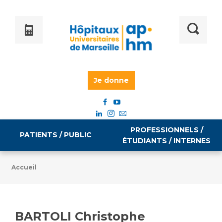
Je donne
PROFESSIONNELS /
PATIENTS / PUBLIC
ÉTUDIANTS / INTERNES
Accueil
Informations pratiques
Égalité professionnelle
Accès à votre dossier médical
BARTOLI Christophe
Emploi / formation
Tarifs