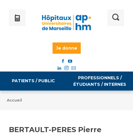
Je donne
PROFESSIONNELS /
PATIENTS / PUBLIC
ÉTUDIANTS / INTERNES
Accueil
Informations pratiques
Égalité professionnelle
Accès à votre dossier médical
BERTAULT-PERES Pierre
Emploi / formation
Tarifs