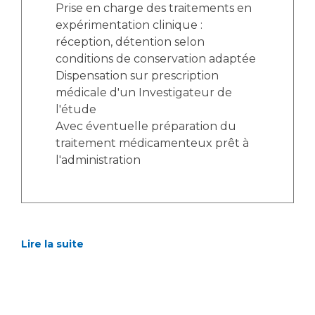
Liste des marchés conclus
Prise en charge des traitements en
Documents utiles
expérimentation clinique :
réception, détention selon
Qualité
conditions de conservation adaptée
Dispensation sur prescription
Nos indicateurs qualité et de sécurité des soins
médicale d'un Investigateur de
l'étude
Avec éventuelle préparation du
Protection des données
traitement médicamenteux prêt à
l'administration
Sécurité
Lire la suite
Les recherches en santé à l’AP-HM
Lieu de santé sans tabac