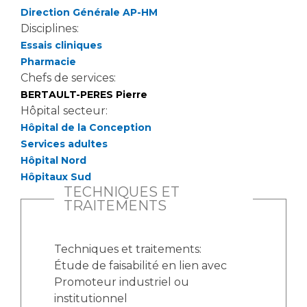
Les pôles d'activité médicale
Cancer
Direction Générale AP-HM
Anatomie et Cytologie Pathologiques
Disciplines:
Adresser un examen au Laboratoire d'Infectiologie
Essais cliniques
Médecine nucléaire
Centres de référence Maladies Rares
Pharmacie
Plateforme d'Expertise Maladies Rares
Chefs de services:
BERTAULT-PERES Pierre
Maladies rares
Hôpital secteur:
Presse / Multimédia
Hôpital de la Conception
Services adultes
Maternité Hôpital Nord
Hôpital Nord
Communiqués de presse
Hôpitaux Sud
Dossiers de presse
TECHNIQUES ET
Médiathèque
TRAITEMENTS
Vos représentants
Techniques et traitements:
Fournisseurs
Étude de faisabilité en lien avec
La Commission Des Usagers (CDU)
Promoteur industriel ou
Les Comités Locaux des Usagers
Rôles et missions
institutionnel
Le projet des usagers