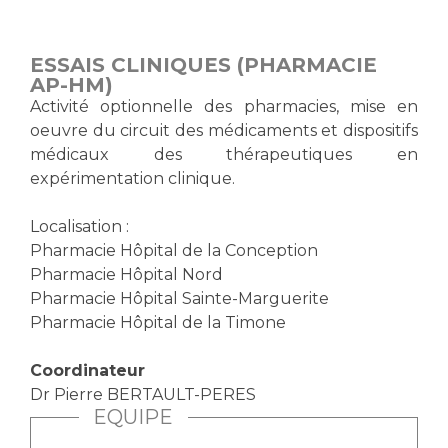
Vous accompagnez, vous rendez visite à un patient
Emplois paramédicaux
Vous allez être hospitalisé(e)
ESSAIS CLINIQUES (PHARMACIE
Emplois administratifs
Vous avez un examen d'imagerie ou de radiologie
AP-HM)
Emplois médicaux
à réaliser
Activité optionnelle des pharmacies, mise en
Espace Formation
oeuvre du circuit des médicaments et dispositifs
Vous avez une analyse à réaliser
médicaux des thérapeutiques en
Étudiants hospitaliers
Vous venez en consultation
expérimentation clinique.
Emplois techniques et médico-techniques
myaphm, votre espace santé en ligne
Emplois divers
Infos COVID-19
Localisation :
Emplois socio-éducatifs
Pharmacie Hôpital de la Conception
Statuts
Pharmacie Hôpital Nord
Vivre ensemble à l'hôpital
Stages paramédicaux
Pharmacie Hôpital Sainte-Marguerite
Pharmacie Hôpital de la Timone
Culture à l'hôpital
Coordinateur
Laïcité et cultes
Chercheurs
Dr Pierre BERTAULT-PERES
Les associations
EQUIPE
La recherche clinique à l'AP-HM
Livret d'accueil