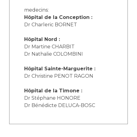
Les structures de recherche
Salon des familles
medecins:
Transports sanitaires
Hôpital de la Conception :
Vos droits, vos devoirs
Écoles et Instituts de Formation
Dr Charleric BORNET
Hôpital Nord :
Handicap
Dr Martine CHARBIT
Plateforme des internes
Dr Nathalie COLOMBINI
Handi 13
Pôle Médecine Physique et Réadaptation
Hôpital Sainte-Marguerite :
Professionnels de santé
Accueil sourds et malentendants
Dr Christine PENOT RAGON
Charte Romain Jacob
Adresser un patient
Hôpital de la Timone :
Mouvement Parcours Handicap 13
Réseaux de soins
Dr Stéphane HONORE
Adresser un examen au Laboratoire de Biologie
Dr Bénédicte DELUCA-BOSC
Médicale
Activité physique
Radiologie / Imagerie
Cancérologie