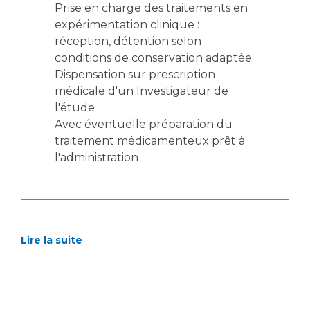
Liste des marchés conclus
Prise en charge des traitements en
Documents utiles
expérimentation clinique :
réception, détention selon
Qualité
conditions de conservation adaptée
Dispensation sur prescription
Nos indicateurs qualité et de sécurité des soins
médicale d'un Investigateur de
l'étude
Avec éventuelle préparation du
Protection des données
traitement médicamenteux prêt à
l'administration
Sécurité
Lire la suite
Les recherches en santé à l’AP-HM
Lieu de santé sans tabac