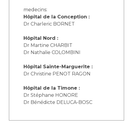
Les structures de recherche
Salon des familles
medecins:
Transports sanitaires
Hôpital de la Conception :
Vos droits, vos devoirs
Écoles et Instituts de Formation
Dr Charleric BORNET
Hôpital Nord :
Handicap
Dr Martine CHARBIT
Plateforme des internes
Dr Nathalie COLOMBINI
Handi 13
Pôle Médecine Physique et Réadaptation
Hôpital Sainte-Marguerite :
Professionnels de santé
Accueil sourds et malentendants
Dr Christine PENOT RAGON
Charte Romain Jacob
Adresser un patient
Hôpital de la Timone :
Mouvement Parcours Handicap 13
Réseaux de soins
Dr Stéphane HONORE
Adresser un examen au Laboratoire de Biologie
Dr Bénédicte DELUCA-BOSC
Médicale
Activité physique
Radiologie / Imagerie
Cancérologie