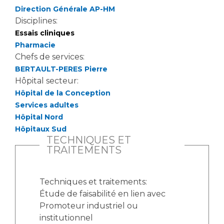
Les pôles d'activité médicale
Cancer
Direction Générale AP-HM
Anatomie et Cytologie Pathologiques
Disciplines:
Adresser un examen au Laboratoire d'Infectiologie
Essais cliniques
Médecine nucléaire
Centres de référence Maladies Rares
Pharmacie
Plateforme d'Expertise Maladies Rares
Chefs de services:
BERTAULT-PERES Pierre
Maladies rares
Hôpital secteur:
Presse / Multimédia
Hôpital de la Conception
Services adultes
Maternité Hôpital Nord
Hôpital Nord
Communiqués de presse
Hôpitaux Sud
Dossiers de presse
TECHNIQUES ET
Médiathèque
TRAITEMENTS
Vos représentants
Techniques et traitements:
Fournisseurs
Étude de faisabilité en lien avec
La Commission Des Usagers (CDU)
Promoteur industriel ou
Les Comités Locaux des Usagers
Rôles et missions
institutionnel
Le projet des usagers