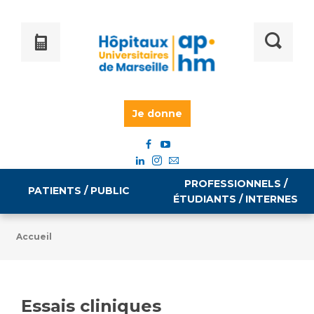
Je donne
PROFESSIONNELS /
PATIENTS / PUBLIC
ÉTUDIANTS / INTERNES
Accueil
Informations pratiques
Égalité professionnelle
Accès à votre dossier médical
Essais cliniques
Emploi / formation
Tarifs