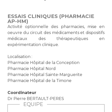
Vous accompagnez, vous rendez visite à un patient
Emplois paramédicaux
Vous allez être hospitalisé(e)
ESSAIS CLINIQUES (PHARMACIE
Emplois administratifs
Vous avez un examen d'imagerie ou de radiologie
AP-HM)
Emplois médicaux
à réaliser
Activité optionnelle des pharmacies, mise en
Espace Formation
oeuvre du circuit des médicaments et dispositifs
Vous avez une analyse à réaliser
médicaux des thérapeutiques en
Étudiants hospitaliers
Vous venez en consultation
expérimentation clinique.
Emplois techniques et médico-techniques
myaphm, votre espace santé en ligne
Emplois divers
Infos COVID-19
Localisation :
Emplois socio-éducatifs
Pharmacie Hôpital de la Conception
Statuts
Pharmacie Hôpital Nord
Vivre ensemble à l'hôpital
Stages paramédicaux
Pharmacie Hôpital Sainte-Marguerite
Pharmacie Hôpital de la Timone
Culture à l'hôpital
Coordinateur
Laïcité et cultes
Chercheurs
Dr Pierre BERTAULT-PERES
Les associations
EQUIPE
La recherche clinique à l'AP-HM
Livret d'accueil