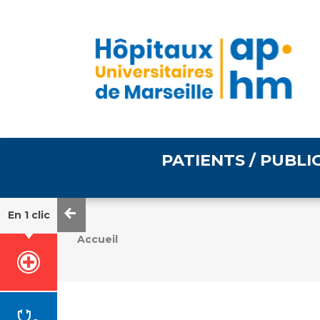
PATIENTS / PUBLI
En 1 clic
Accueil
Informations pratiques
Égalité professionnelle
Accès à votre dossier
médical
Emploi / formation
Tarifs