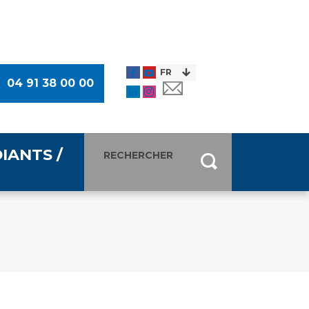
04 91 38 00 00
IANTS /
entants
ultimédia
 Des Usagers (CDU)
de presse
ocaux des Usagers
esse
usagers