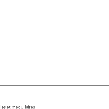
Maladies Rares
Plateforme d'Expertise
e
Maternité Hôpital Nord
Maladies Rares
les et médullaires