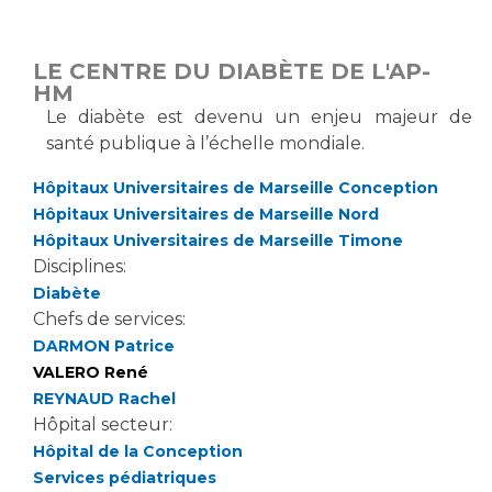
Vous accompagnez, vous rendez visite à un patient
Emplois paramédicaux
Vous allez être hospitalisé(e)
LE CENTRE DU DIABÈTE DE L'AP-
Emplois administratifs
Vous avez un examen d'imagerie ou de radiologie
HM
Emplois médicaux
à réaliser
Le diabète est devenu un enjeu majeur de
Espace Formation
santé publique à l’échelle mondiale.
Vous avez une analyse à réaliser
Étudiants hospitaliers
Vous venez en consultation
Hôpitaux Universitaires de Marseille Conception
Emplois techniques et médico-techniques
myaphm, votre espace santé en ligne
Hôpitaux Universitaires de Marseille Nord
Emplois divers
Infos COVID-19
Hôpitaux Universitaires de Marseille Timone
Emplois socio-éducatifs
Disciplines:
Diabète
Statuts
Vivre ensemble à l'hôpital
Chefs de services:
Stages paramédicaux
DARMON Patrice
VALERO René
Culture à l'hôpital
REYNAUD Rachel
Laïcité et cultes
Chercheurs
Hôpital secteur:
Les associations
Hôpital de la Conception
La recherche clinique à l'AP-HM
Livret d'accueil
Services pédiatriques