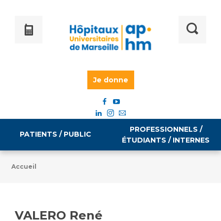
Je donne
PROFESSIONNELS /
PATIENTS / PUBLIC
ÉTUDIANTS / INTERNES
Accueil
Informations pratiques
Égalité professionnelle
Accès à votre dossier médical
VALERO René
Emploi / formation
Tarifs