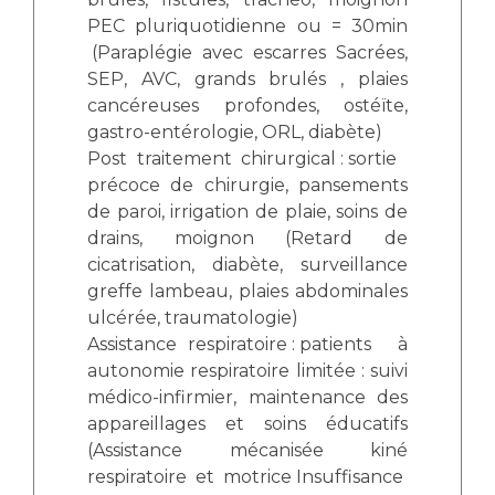
PEC pluriquotidienne ou = 30min
 (
Paraplégie avec escarres Sacrées,
SEP, AVC, grands brulés , plaies
cancéreuses profondes, ostéïte,
gastro-entérologie, ORL, diabète)
Post traitement chirurgical
 : s
ortie
précoce de chirurgie, pansements
de paroi, irrigation de plaie, soins de
drains, moignon
(
Retard de
cicatrisation, diabète, surveillance
greffe lambeau, plaies abdominales
ulcérée, traumatologie)
Assistance respiratoire
 : p
atients à
autonomie respiratoire limitée : suivi
médico-infirmier, maintenance des
appareillages et soins éducatifs
(Assistance mécanisée kiné
respiratoire et motrice
Insuffisance