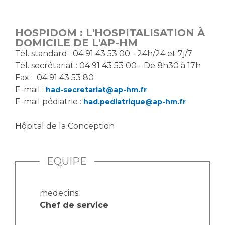
Vous accompagnez, vous rendez visite à un patient
Emplois paramédicaux
Vous allez être hospitalisé(e)
HOSPIDOM : L'HOSPITALISATION À
Emplois administratifs
Vous avez un examen d'imagerie ou de radiologie
DOMICILE DE L'AP-HM
Emplois médicaux
à réaliser
Tél. standard : 04 91 43 53 00 - 24h/24 et 7j/7
Espace Formation
Tél. secrétariat : 04 91 43 53 00 - De 8h30 à 17h
Vous avez une analyse à réaliser
Fax : 04 91 43 53 80
Étudiants hospitaliers
Vous venez en consultation
E-mail :
had-secretariat@ap-hm.fr
Emplois techniques et médico-techniques
myaphm, votre espace santé en ligne
E-mail pédiatrie :
had.pediatrique@ap-hm.fr
Emplois divers
Infos COVID-19
Emplois socio-éducatifs
Hôpital de la Conception
Statuts
Vivre ensemble à l'hôpital
Stages paramédicaux
EQUIPE
Culture à l'hôpital
Laïcité et cultes
Chercheurs
medecins:
Les associations
Chef de service
La recherche clinique à l'AP-HM
Livret d'accueil