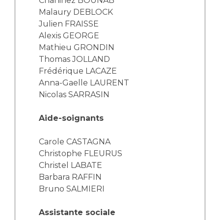
Chahinez BOUNAB
Liste des marchés conclus
Malaury DEBLOCK
Documents utiles
Julien FRAISSE
Qualité
Alexis GEORGE
Mathieu GRONDIN
Thomas JOLLAND
Nos indicateurs qualité et de sécurité des soins
Frédérique LACAZE
Anna-Gaelle LAURENT
Nicolas SARRASIN
Protection des données
Aide-soignants
Sécurité
Carole CASTAGNA
Christophe FLEURUS
Christel LABATE
Les recherches en santé à l’AP-HM
Barbara RAFFIN
Bruno SALMIERI
Lieu de santé sans tabac
Assistante sociale