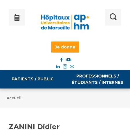
Je donne
PROFESSIONNELS /
PATIENTS / PUBLIC
ÉTUDIANTS / INTERNES
Accueil
Informations pratiques
Égalité professionnelle
Accès à votre dossier médical
ZANINI Didier
Emploi / formation
Tarifs