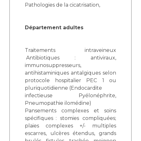
Pathologies de la cicatrisation,
Département adultes
Traitements intraveineux
Antibiotiques : antiviraux,
immunosuppresseurs,
antihistaminiques antalgiques selon
protocole hospitalier PEC 1 ou
pluriquotidienne
 (
Endocardite
infectieuse Pyélonéphrite,
Pneumopathie ilomédine)
Pansements complexes et soins
spécifiques :
 s
tomies compliquées;
plaies complexes +/- multiples
escarres, ulcères étendus, grands
brulés, fistules, trachéo, moignon