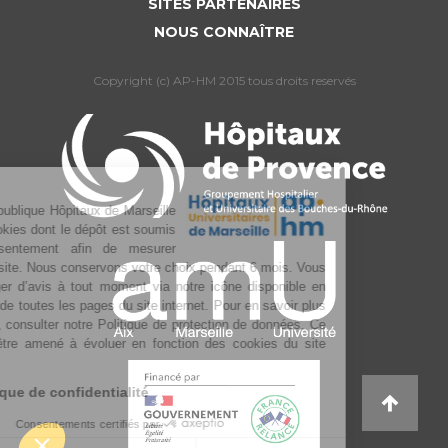
SITES PARTENAIRES
NOUS CONNAÎTRE
Copyright (c) AP-HM 2015 tous droits reservés
L’Assistance publique Hôpitaux de Marseille
utilise des cookies dont le dépôt est soumis
à votre consentement afin de mesurer
l’audience du site. Nous conservons votre choix pendant 6 mois. Vous
pouvez changer d’avis à tout moment via notre icône disponible en
bas à gauche de toutes les pages du site internet. Pour en savoir plus
sur la gestion, consulter notre Politique de protection de données. Ce
texte pourra être amené à évoluer en fonction des cookies du site
internet.
Lire la politique de confidentialité
Consentements certifiés par