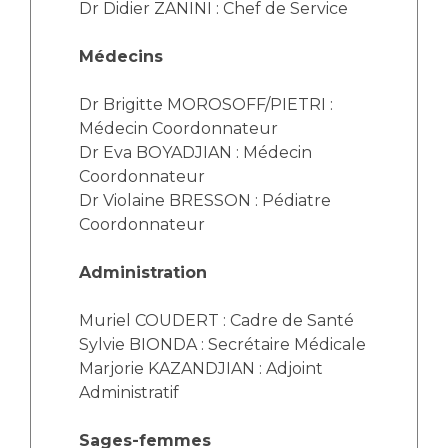
Les structures de recherche
Salon des familles
Dr Didier
ZANINI : 
Chef de Service
Transports sanitaires
Médecins
Vos droits, vos devoirs
Écoles et Instituts de Formation
Dr Brigitte
MOROSOFF/PIETRI :
Médecin Coordonnateur
Handicap
Dr 
Eva BOYADJIAN
 : 
Médecin
Plateforme des internes
Coordonnateur
Handi 13
Dr Violaine
 BRESSON : 
Pédiatre
Pôle Médecine Physique et Réadaptation
Coordonnateur
Professionnels de santé
Accueil sourds et malentendants
Administration
Charte Romain Jacob
Adresser un patient
Mouvement Parcours Handicap 13
Réseaux de soins
Muriel
COUDERT : Cadre de Santé
Adresser un examen au Laboratoire de Biologie
Sylvie BIONDA
 :
Secrétaire Médicale
Médicale
Marjorie
KAZANDJIAN
: 
Adjoint
Activité physique
Radiologie / Imagerie
Administratif
Cancérologie
Sages-femmes