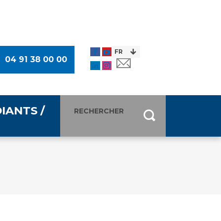
04 91 38 00 00
IANTS /
entants
ultimédia
 Des Usagers (CDU)
de presse
ocaux des Usagers
esse
usagers