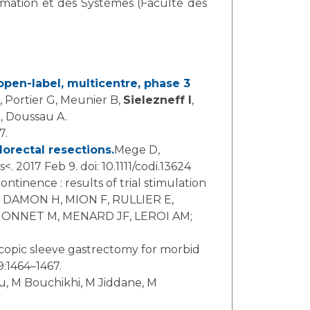
ormation et des Systèmes (Faculté des
open-label, multicentre, phase 3
, Portier G, Meunier B,
Sielezneff I
,
, Doussau A.
7.
orectal resections.
Mege D,
. 2017 Feb 9. doi: 10.1111/codi.13624
, DAMON H, MION F, RULLIER E,
HONNET M, MENARD JF, LEROI AM;
19:1464–1467.