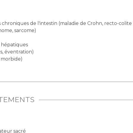
s chroniques de l'intestin (maladie de Crohn, recto-coli
nome, sarcome)
t hépatiques
s, éventration)
é morbide)
ITEMENTS
ateur sacré