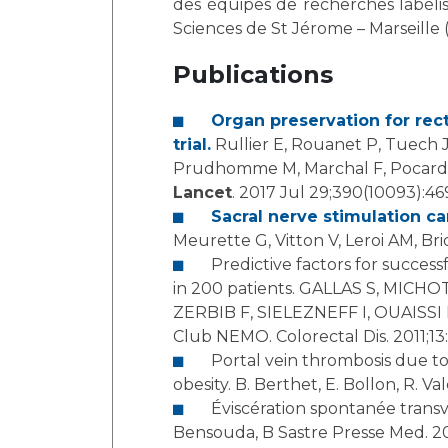
des équipes de recherches labélis
Sciences de St Jérome – Marseille (
Publications
Organ preservation for rec
trial.
Rullier E, Rouanet P, Tuech JJ
Prudhomme M, Marchal F, Pocard M,
Lancet
. 2017 Jul 29;390(10093):46
Sacral nerve stimulation ca
Meurette G, Vitton V, Leroi AM, Br
Predictive factors for successful sacral nerve stimulation in the treatment of faecal incontinence : results of trial stimulation
in 200 patients. GALLAS S, MIC
ZERBIB F, SIELEZNEFF I, OUAIS
Club NEMO. Colorectal Dis. 2011;13
Portal vein thrombosis due to factor II leiden in the post-operative course of a laparoscopic sleeve gastrectomy for morbid
obesity. B. Berthet, E. Bollon, R. Va
Éviscération spontanée transvaginale de l’intestin grêle S. El Khloufi, B Rhissassi, Y Bjijou, M Bouchikhi, M Jiddane, M
Bensouda, B Sastre Presse Med. 20