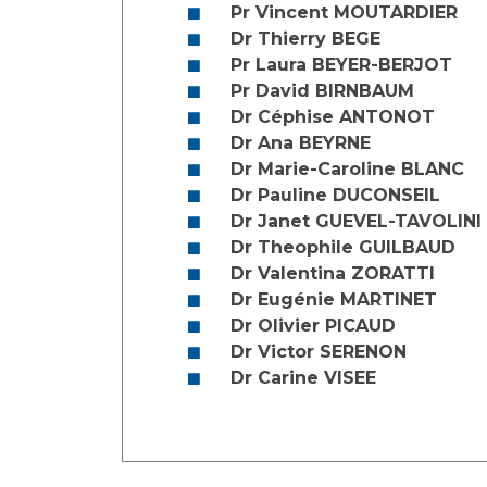
Laïcité et cultes
Pr Vincent MOUTARDIER
Les structures de recherche
Les associations
Dr Thierry BEGE
Pr Laura BEYER-BERJOT
Livret d'accueil
Pr David BIRNBAUM
Salon des familles
Dr Céphise ANTONOT
Transports sanitaires
Dr Ana BEYRNE
Vos droits, vos devoirs
Dr Marie-Caroline BLANC
Dr Pauline DUCONSEIL
Dr Janet GUEVEL-TAVOLINI
Dr Theophile GUILBAUD
Dr Valentina ZORATTI
Dr Eugénie MARTINET
Dr Olivier PICAUD
Dr Victor SERENON
Dr Carine VISEE