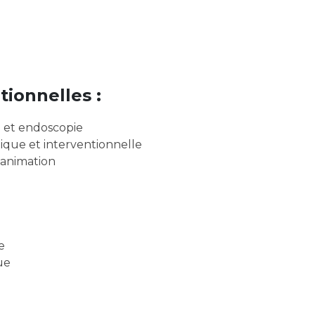
tionnelles :
e et endoscopie
tique et interventionnelle
animation
e
ue