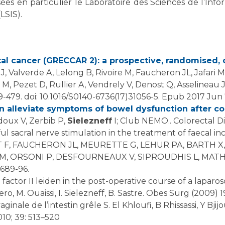
ées en particulier le Laboratoire des Sciences de l’Inf
LSIS).
tal cancer (GRECCAR 2): a prospective, randomised, 
, Valverde A, Lelong B, Rivoire M, Faucheron JL, Jafari M
 Pezet D, Rullier A, Vendrely V, Denost Q, Asselineau J
9-479. doi: 10.1016/S0140-6736(17)31056-5. Epub 2017 Jun 
n alleviate symptoms of bowel dysfunction after col
idoux V, Zerbib P,
Sielezneff
I; Club NEMO.. Colorectal Dis<
HOT F, FAUCHERON JL, MEURETTE G, LEHUR PA, BARTH X
SI M, ORSONI P, DESFOURNEAUX V, SIPROUDHIS L, MAT
:689-96.
lero, M. Ouaissi, I. Sielezneff, B. Sastre. Obes Surg (2009) 
10; 39: 513–520