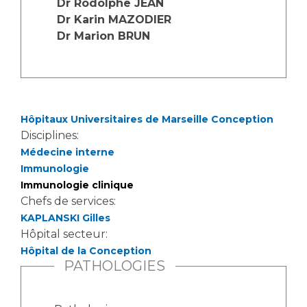
Dr Rodolphe JEAN
Les structures de recherche
Salon des familles
Dr Karin MAZODIER
Transports sanitaires
Dr Marion BRUN
Vos droits, vos devoirs
Écoles et Instituts de Formation
Handicap
Plateforme des internes
Hôpitaux Universitaires de Marseille Conception
Handi 13
Disciplines:
Pôle Médecine Physique et Réadaptation
Médecine interne
Professionnels de santé
Immunologie
Accueil sourds et malentendants
Immunologie clinique
Charte Romain Jacob
Adresser un patient
Chefs de services:
Mouvement Parcours Handicap 13
Réseaux de soins
KAPLANSKI Gilles
Hôpital secteur:
Adresser un examen au Laboratoire de Biologie
Médicale
Hôpital de la Conception
Activité physique
PATHOLOGIES
Radiologie / Imagerie
Cancérologie