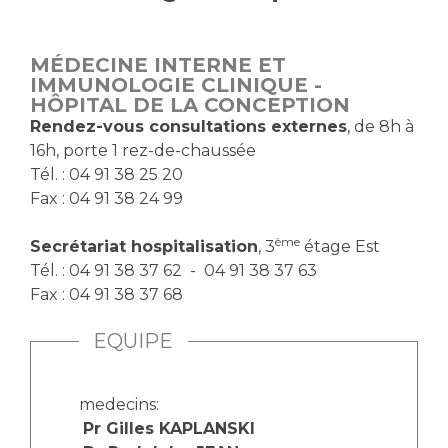
Vous accompagnez, vous rendez visite à un patient
Emplois paramédicaux
Vous allez être hospitalisé(e)
MÉDECINE INTERNE ET
Emplois administratifs
Vous avez un examen d'imagerie ou de radiologie
IMMUNOLOGIE CLINIQUE -
Emplois médicaux
HÔPITAL DE LA CONCEPTION
à réaliser
Rendez-vous consultations externes
, de 8h à
Espace Formation
Vous avez une analyse à réaliser
16h, porte 1 rez-de-chaussée
Étudiants hospitaliers
Vous venez en consultation
Tél. : 04 91 38 25 20
Emplois techniques et médico-techniques
myaphm, votre espace santé en ligne
Fax : 04 91 38 24 99
Emplois divers
Infos COVID-19
Emplois socio-éducatifs
ème
Secrétariat hospitalisation
, 3
étage Est
Statuts
Tél. : 04 91 38 37 62 - 04 91 38 37 63
Vivre ensemble à l'hôpital
Fax : 04 91 38 37 68
Stages paramédicaux
EQUIPE
Culture à l'hôpital
Laïcité et cultes
Chercheurs
Les associations
medecins:
La recherche clinique à l'AP-HM
Livret d'accueil
Pr Gilles KAPLANSKI