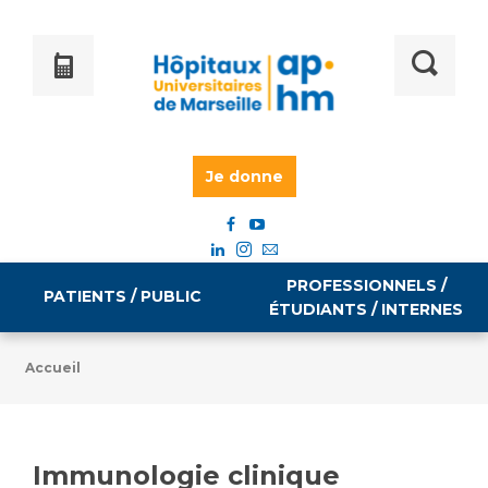
Je donne
PROFESSIONNELS /
PATIENTS / PUBLIC
ÉTUDIANTS / INTERNES
Accueil
Informations pratiques
Égalité professionnelle
Accès à votre dossier médical
Immunologie clinique
Emploi / formation
Tarifs