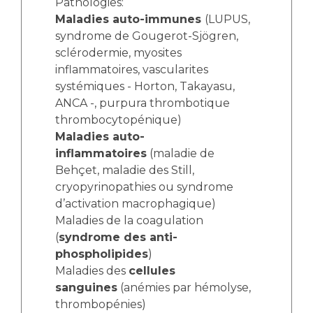
Les pôles d'activité médicale
Pathologies:
Cancer
Maladies auto-immunes
(LUPUS,
Anatomie et Cytologie Pathologiques
syndrome de Gougerot-Sjögren,
Adresser un examen au Laboratoire d'Infectiologie
sclérodermie, myosites
Médecine nucléaire
Centres de référence Maladies Rares
inflammatoires, vascularites
Plateforme d'Expertise Maladies Rares
systémiques - Horton, Takayasu,
ANCA -, purpura thrombotique
Maladies rares
thrombocytopénique)
Presse / Multimédia
Maladies auto-
inflammatoires
(maladie de
Maternité Hôpital Nord
Communiqués de presse
Behçet, maladie des Still,
cryopyrinopathies ou syndrome
Dossiers de presse
d’activation macrophagique)
Médiathèque
Maladies de la coagulation
Vos représentants
(
syndrome des anti-
phospholipides
)
Fournisseurs
Maladies des
cellules
La Commission Des Usagers (CDU)
sanguines
(anémies par hémolyse,
Les Comités Locaux des Usagers
Rôles et missions
thrombopénies)
Le projet des usagers