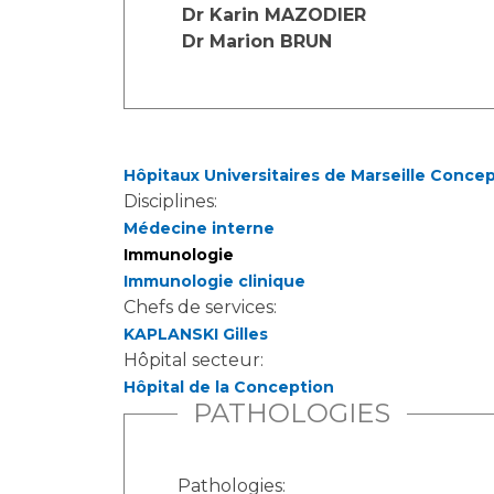
Laïcité et cultes
Dr Karin MAZODIER
Les structures de recherche
Les associations
Dr Marion BRUN
Livret d'accueil
Salon des familles
Transports sanitaires
Vos droits, vos devoirs
Hôpitaux Universitaires de Marseille Conce
Disciplines:
Médecine interne
Immunologie
Immunologie clinique
Chefs de services:
KAPLANSKI Gilles
Hôpital secteur:
Hôpital de la Conception
PATHOLOGIES
Pathologies: