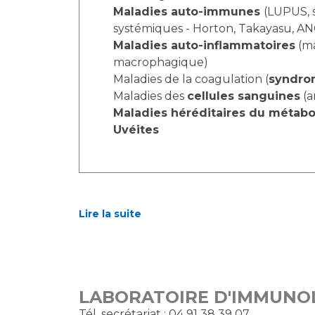
Maladies auto-immunes
(LUPUS, 
systémiques - Horton, Takayasu, 
Maladies auto-inflammatoires
(ma
macrophagique)
Maladies de la coagulation (
syndro
Maladies des
cellules sanguines
(a
Maladies héréditaires du métab
Uvéites
Lire la suite
LABORATOIRE D'IMMUNOL
Tél. secrétariat : 04 91 38 39 07