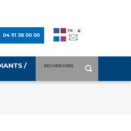
04 91 38 00 00
IANTS /
entants
ultimédia
 Des Usagers (CDU)
de presse
ocaux des Usagers
esse
usagers