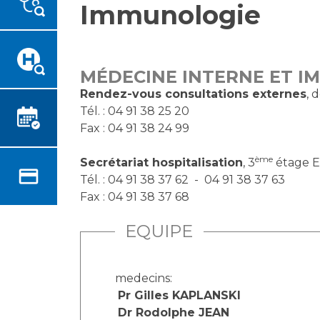
Immunologie
Emplois paramédicaux
Vous accompagnez, vous
rendez visite à un patient
Emplois administratifs
Vous allez être hospitalisé(e)
Emplois médicaux
Vous avez un examen
Espace Formation
MÉDECINE INTERNE ET I
d'imagerie ou de radiologie à
Étudiants hospitaliers
Rendez-vous consultations externes
, 
réaliser
Tél. : 04 91 38 25 20
Emplois techniques et
Vous avez une analyse à
Fax : 04 91 38 24 99
médico-techniques
réaliser
Emplois divers
Vous venez en consultation
ème
Secrétariat hospitalisation
, 3
étage E
Emplois socio-éducatifs
myaphm, votre espace
Tél. : 04 91 38 37 62 - 04 91 38 37 63
Statuts
santé en ligne
Fax : 04 91 38 37 68
Stages paramédicaux
Infos COVID-19
EQUIPE
Chercheurs
Vivre ensemble à l'hôpital
medecins:
Pr Gilles KAPLANSKI
La recherche clinique à l'AP-
Culture à l'hôpital
Dr Rodolphe JEAN
HM