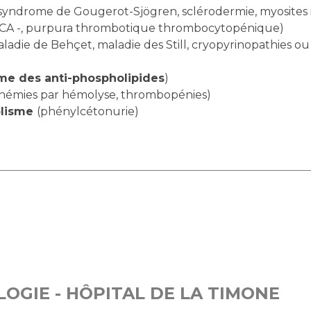
syndrome de Gougerot-Sjögren, sclérodermie, myosites i
ANCA -, purpura thrombotique thrombocytopénique)
ladie de Behçet, maladie des Still, cryopyrinopathies o
me des anti-phospholipides
)
némies par hémolyse, thrombopénies)
olisme
(phénylcétonurie)
OGIE - HÔPITAL DE LA TIMONE