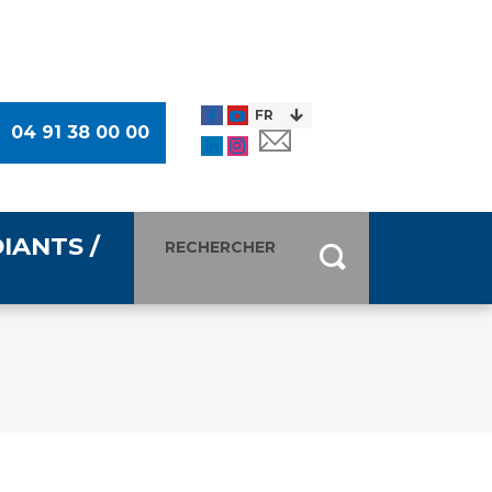
04 91 38 00 00
IANTS /
entants
ultimédia
 Des Usagers (CDU)
de presse
ocaux des Usagers
esse
usagers