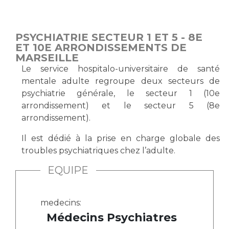
Les pôles d'activité médicale
Cancer
Anatomie et Cytologie Pathologiques
Adresser un examen au Laboratoire d'Infectiologie
PSYCHIATRIE SECTEUR 1 ET 5 - 8E
Médecine nucléaire
Centres de référence Maladies Rares
ET 10E ARRONDISSEMENTS DE
MARSEILLE
Plateforme d'Expertise Maladies Rares
Le service hospitalo-universitaire de santé
Maladies rares
mentale adulte regroupe deux secteurs de
psychiatrie générale, le secteur 1 (10e
Presse / Multimédia
arrondissement) et le secteur 5 (8e
arrondissement).
Maternité Hôpital Nord
Communiqués de presse
Dossiers de presse
Il est dédié à la prise en charge globale des
troubles psychiatriques chez l’adulte.
Médiathèque
EQUIPE
Vos représentants
Fournisseurs
La Commission Des Usagers (CDU)
medecins:
Les Comités Locaux des Usagers
Médecins Psychiatres
Rôles et missions
Le projet des usagers