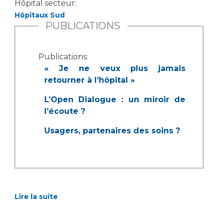
Les structures de recherche
Hôpital secteur:
Salon des familles
Hôpitaux Sud
Transports sanitaires
PUBLICATIONS
Vos droits, vos devoirs
Écoles et Instituts de Formation
Publications:
Handicap
« Je ne veux plus jamais
Plateforme des internes
retourner à l’hôpital »
Handi 13
L’Open Dialogue : un miroir de
Pôle Médecine Physique et Réadaptation
l’écoute ?
Professionnels de santé
Accueil sourds et malentendants
Usagers, partenaires des soins ?
Charte Romain Jacob
Adresser un patient
Mouvement Parcours Handicap 13
Réseaux de soins
Adresser un examen au Laboratoire de Biologie
Médicale
Activité physique
Radiologie / Imagerie
Lire la suite
Cancérologie