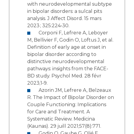
with neurodevelopmental subtype
in bipolar disorders: a sulcal pits
analysis. J Affect Disord. 15 mars
2023 ; 325:224‑30.
Corponi F, Lefrere A, Leboyer
M, Bellivier F, Godin O, Loftus J, et al.
Definition of early age at onset in
bipolar disorder according to
distinctive neurodevelopmental
pathways: insights from the FACE-
BD study. Psychol Med. 28 févr
2023;1‑9.
Azorin JM, Lefrere A, Belzeaux
R. The Impact of Bipolar Disorder on
Couple Functioning: Implications
for Care and Treatment. A
Systematic Review. Medicina
(Kaunas). 29 juill 2021;57(8):771.
Godin O, Gaube G, Olié E,