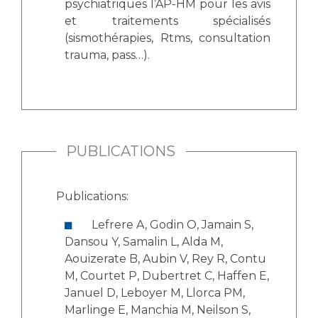
psychiatriques l’AP-HM pour les avis
et traitements spécialisés
(sismothérapies, Rtms, consultation
trauma, pass…).
PUBLICATIONS
Publications:
Lefrere A, Godin O, Jamain S,
Dansou Y, Samalin L, Alda M,
Aouizerate B, Aubin V, Rey R, Contu
M, Courtet P, Dubertret C, Haffen E,
Januel D, Leboyer M, Llorca PM,
Marlinge E, Manchia M, Neilson S,