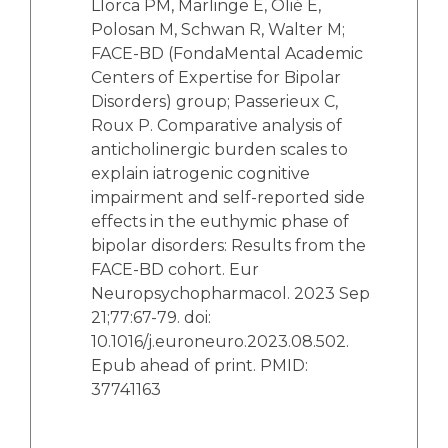
Llorca PM, Marlinge E, Olié E,
Polosan M, Schwan R, Walter M;
FACE-BD (FondaMental Academic
Centers of Expertise for Bipolar
Disorders) group; Passerieux C,
Roux P. Comparative analysis of
anticholinergic burden scales to
explain iatrogenic cognitive
impairment and self-reported side
effects in the euthymic phase of
bipolar disorders: Results from the
FACE-BD cohort. Eur
Neuropsychopharmacol. 2023 Sep
21;77:67-79. doi:
10.1016/j.euroneuro.2023.08.502.
Epub ahead of print. PMID:
37741163