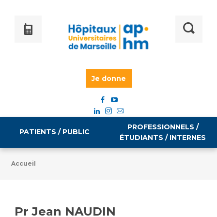
Je donne
PROFESSIONNELS /
PATIENTS / PUBLIC
ÉTUDIANTS / INTERNES
Accueil
Informations pratiques
Égalité professionnelle
Accès à votre dossier médical
Pr Jean NAUDIN
Emploi / formation
Tarifs