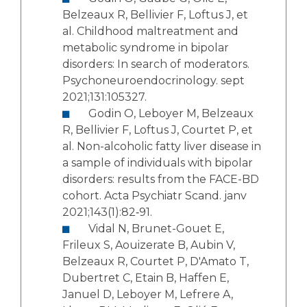
Belzeaux R, Bellivier F, Loftus J, et
al. Childhood maltreatment and
metabolic syndrome in bipolar
disorders: In search of moderators.
Psychoneuroendocrinology. sept
2021;131:105327.
Godin O, Leboyer M, Belzeaux
R, Bellivier F, Loftus J, Courtet P, et
al. Non-alcoholic fatty liver disease in
a sample of individuals with bipolar
disorders: results from the FACE-BD
cohort. Acta Psychiatr Scand. janv
2021;143(1):82‑91.
Vidal N, Brunet-Gouet E,
Frileux S, Aouizerate B, Aubin V,
Belzeaux R, Courtet P, D'Amato T,
Dubertret C, Etain B, Haffen E,
Januel D, Leboyer M, Lefrere A,