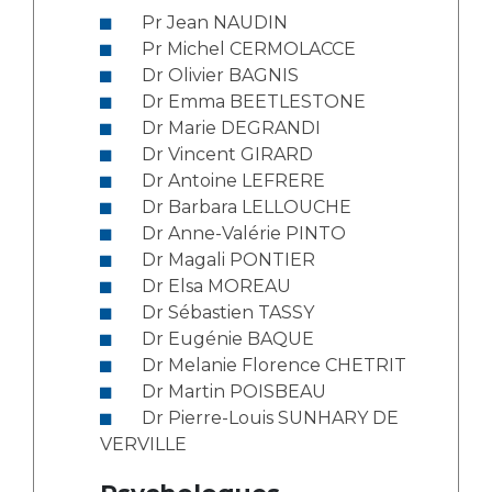
Liste des marchés conclus
Pr Jean NAUDIN
Documents utiles
Pr Michel CERMOLACCE
Dr Olivier BAGNIS
Qualité
Dr Emma BEETLESTONE
Dr Marie DEGRANDI
Nos indicateurs qualité et de sécurité des soins
Dr Vincent GIRARD
Dr Antoine LEFRERE
Dr Barbara LELLOUCHE
Protection des données
Dr Anne-Valérie PINTO
Dr Magali PONTIER
Dr Elsa MOREAU
Sécurité
Dr Sébastien TASSY
Dr Eugénie BAQUE
Dr Melanie Florence CHETRIT
Les recherches en santé à l’AP-HM
Dr Martin POISBEAU
Dr Pierre-Louis SUNHARY DE
VERVILLE
Lieu de santé sans tabac