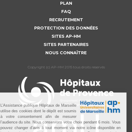
PLAN
FAQ
RECRUTEMENT
PROTECTION DES DONNÉES
SITES AP-HM
SITES PARTENAIRES
NOUS CONNAÎTRE
Copyright (c) AP-HM 2015 tous droits reservés
L’Assistance publique Hôpitaux de Marseille
utilise des cookies dont le dépôt est soumis
à votre consentement afin de mesurer
l’audience du site. Nous conservons votre choix pendant 6 mois. Vous
pouvez changer d’avis à tout moment via notre icône disponible en