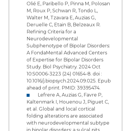
Olié E, Paribello P, Pinna M, Polosan
M, Roux P, Schwan R, Tondo L,
Walter M, Tzavara E, Auzias G,
Deruelle C, Etain B, Belzeaux R.
Refining Criteria for a
Neurodevelopmental
Subphenotype of Bipolar Disorders:
A FondaMental Advanced Centers
of Expertise for Bipolar Disorders
Study. Biol Psychiatry. 2024 Oct
10:S0006-3223 (24) 01654-8. doi :
10.1016/j.biopsych.2024.09.025. Epub
ahead of print. PMID: 39395474.
Lefrere A, Auzias G, Favre P,
Kaltenmark I, Houenou J, Piguet C,
et al. Global and local cortical
folding alterations are associated
with neurodevelopmental subtype
in bipolar disorders: a sulcal pits