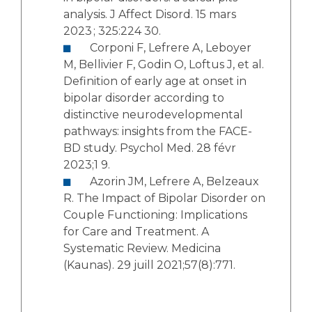
analysis. J Affect Disord. 15 mars
2023 ; 325:224 30.
Corponi F, Lefrere A, Leboyer
M, Bellivier F, Godin O, Loftus J, et al.
Definition of early age at onset in
bipolar disorder according to
distinctive neurodevelopmental
pathways: insights from the FACE-
BD study. Psychol Med. 28 févr
2023;1 9.
Azorin JM, Lefrere A, Belzeaux
R. The Impact of Bipolar Disorder on
Couple Functioning: Implications
for Care and Treatment. A
Systematic Review. Medicina
(Kaunas). 29 juill 2021;57(8):771.