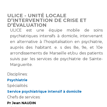
Vous accompagnez, vous rendez visite à un patient
Emplois paramédicaux
Vous allez être hospitalisé(e)
ULICE - UNITÉ LOCALE
Emplois administratifs
Vous avez un examen d'imagerie ou de radiologie
D’INTERVENTION DE CRISE ET
Emplois médicaux
D’ÉVALUATION
à réaliser
ULICE est une équipe mobile de soins
Espace Formation
Vous avez une analyse à réaliser
psychiatriques intensifs à domicile, intervenant
Étudiants hospitaliers
Vous venez en consultation
en alternative à l’hospitalisation en psychiatrie,
Emplois techniques et médico-techniques
myaphm, votre espace santé en ligne
auprès des habitant. e. s des 8e, 9e, et 10e
Emplois divers
Infos COVID-19
arrondissements de Marseille et/ou des patients
Emplois socio-éducatifs
suivis par les services de psychiatrie de Sainte-
Statuts
Marguerite.
Vivre ensemble à l'hôpital
Stages paramédicaux
Disciplines:
Psychiatrie
Culture à l'hôpital
Spécialités:
Laïcité et cultes
Chercheurs
Service psychiatrique intensif à domicile
Les associations
Chefs de services:
La recherche clinique à l'AP-HM
Livret d'accueil
Pr Jean NAUDIN