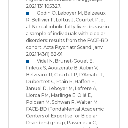
2021;131:105327.
Godin O, Leboyer M, Belzeaux
R, Bellivier F, Loftus J, Courtet P, et
al. Non-alcoholic fatty liver disease in
a sample of individuals with bipolar
disorders: results from the FACE-BD
cohort. Acta Psychiatr Scand. janv
2021;143(1):82‑91.
Vidal N, Brunet-Gouet E,
Frileux S, Aouizerate B, Aubin V,
Belzeaux R, Courtet P, D'Amato T,
Dubertret C, Etain B, Haffen E,
Januel D, Leboyer M, Lefrere A,
Llorca PM, Marlinge E, Olié E,
Polosan M, Schwan R, Walter M;
FACE-BD (FondaMental Academic
Centers of Expertise for Bipolar
Disorders) group; Passerieux C,