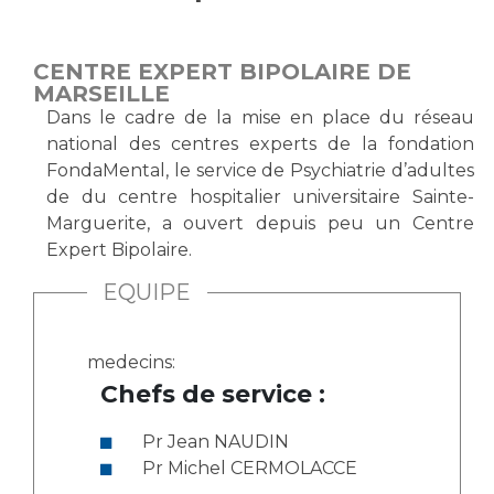
Vous accompagnez, vous rendez visite à un patient
Emplois paramédicaux
Vous allez être hospitalisé(e)
CENTRE EXPERT BIPOLAIRE DE
Emplois administratifs
Vous avez un examen d'imagerie ou de radiologie
MARSEILLE
Emplois médicaux
à réaliser
Dans le cadre de la mise en place du réseau
Espace Formation
national des centres experts de la fondation
Vous avez une analyse à réaliser
FondaMental, le service de Psychiatrie d’adultes
Étudiants hospitaliers
Vous venez en consultation
de du centre hospitalier universitaire Sainte-
Emplois techniques et médico-techniques
myaphm, votre espace santé en ligne
Marguerite, a ouvert depuis peu un Centre
Emplois divers
Infos COVID-19
Expert Bipolaire.
Emplois socio-éducatifs
EQUIPE
Statuts
Vivre ensemble à l'hôpital
Stages paramédicaux
medecins:
Culture à l'hôpital
Chefs de service :
Laïcité et cultes
Chercheurs
Les associations
Pr Jean NAUDIN
Pr Michel CERMOLACCE
La recherche clinique à l'AP-HM
Livret d'accueil