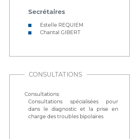
Liste des marchés conclus
Documents utiles
Secrétaires
Qualité
Estelle REQUIEM
Chantal GIBERT
Nos indicateurs qualité et de sécurité des soins
Protection des données
CONSULTATIONS
Sécurité
Consultations:
Consultations spécialisées pour
Les recherches en santé à l’AP-HM
dans le diagnostic et la prise en
charge des troubles bipolaires
Lieu de santé sans tabac