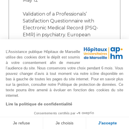
May 12
Validation of a Professionals’
Satisfaction Questionnaire with
Electronic Medical Record (PSQ-
EMR) in psychiatry. European
Psychiatry 2010 Apr 23
L’Assistance publique Hôpitaux de Marseille
Mental disorders among homeless
utilise des cookies dont le dépôt est soumis
people admitted to a French
à votre consentement afin de mesurer
l’audience du site. Nous conservons votre choix pendant 6 mois. Vous
psychiatric emergency service.
pouvez changer d’avis à tout moment via notre icône disponible en
Psychiatry Service 2010 Mar
bas à gauche de toutes les pages du site internet. Pour en savoir plus
sur la gestion, consulter notre Politique de protection de données. Ce
Assessment of psychiatric inpatient
texte pourra être amené à évoluer en fonction des cookies du site
internet.
satisfaction: a systematic review of
self-reported instruments. Eur
Lire la politique de confidentialité
Psychiatry. 2009 Dec
Consentements certifiés par
Je refuse
Je choisis
J'accepte
Patient information in psychiatry,