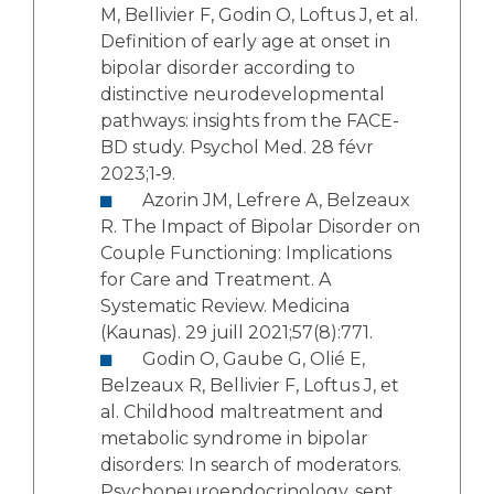
M, Bellivier F, Godin O, Loftus J, et al.
Definition of early age at onset in
bipolar disorder according to
distinctive neurodevelopmental
pathways: insights from the FACE-
BD study. Psychol Med. 28 févr
2023;1‑9.
Azorin JM, Lefrere A, Belzeaux
R. The Impact of Bipolar Disorder on
Couple Functioning: Implications
for Care and Treatment. A
Systematic Review. Medicina
(Kaunas). 29 juill 2021;57(8):771.
Godin O, Gaube G, Olié E,
Belzeaux R, Bellivier F, Loftus J, et
al. Childhood maltreatment and
metabolic syndrome in bipolar
disorders: In search of moderators.
Psychoneuroendocrinology. sept