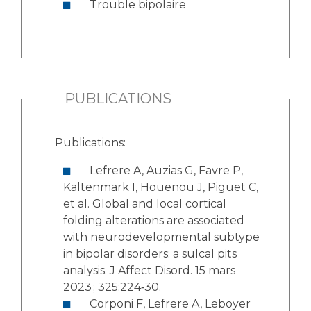
Trouble bipolaire
PUBLICATIONS
Publications:
Lefrere A, Auzias G, Favre P,
Kaltenmark I, Houenou J, Piguet C,
et al. Global and local cortical
folding alterations are associated
with neurodevelopmental subtype
in bipolar disorders: a sulcal pits
analysis. J Affect Disord. 15 mars
2023 ; 325:224‑30.
Corponi F, Lefrere A, Leboyer