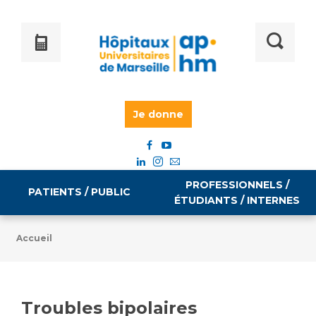
Je donne
PROFESSIONNELS /
PATIENTS / PUBLIC
ÉTUDIANTS / INTERNES
Accueil
Informations pratiques
Égalité professionnelle
Accès à votre dossier médical
Troubles bipolaires
Emploi / formation
Tarifs