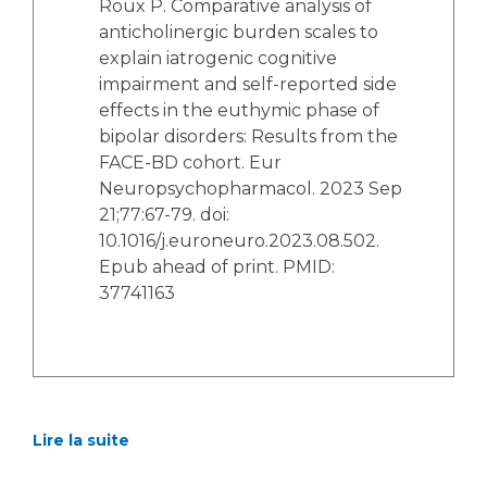
Roux P. Comparative analysis of
anticholinergic burden scales to
explain iatrogenic cognitive
impairment and self-reported side
effects in the euthymic phase of
bipolar disorders: Results from the
FACE-BD cohort. Eur
Neuropsychopharmacol. 2023 Sep
21;77:67-79. doi:
10.1016/j.euroneuro.2023.08.502.
Epub ahead of print. PMID:
37741163
Lire la suite