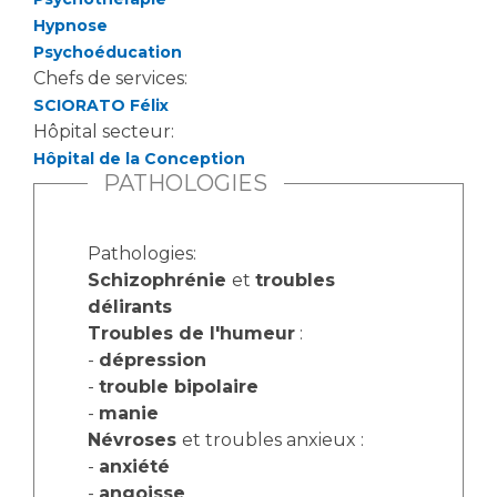
Les pôles d'activité médicale
Cancer
Hypnose
Anatomie et Cytologie Pathologiques
Psychoéducation
Adresser un examen au Laboratoire d'Infectiologie
Chefs de services:
Médecine nucléaire
Centres de référence Maladies Rares
SCIORATO Félix
Plateforme d'Expertise Maladies Rares
Hôpital secteur:
Hôpital de la Conception
Maladies rares
PATHOLOGIES
Presse / Multimédia
Pathologies:
Maternité Hôpital Nord
Communiqués de presse
Schizophrénie
et
troubles
Dossiers de presse
délirants
Médiathèque
Troubles de l'humeur
:
-
dépression
Vos représentants
-
trouble bipolaire
Fournisseurs
-
manie
La Commission Des Usagers (CDU)
Névroses
et troubles anxieux :
Les Comités Locaux des Usagers
-
anxiété
Rôles et missions
Le projet des usagers
-
angoisse