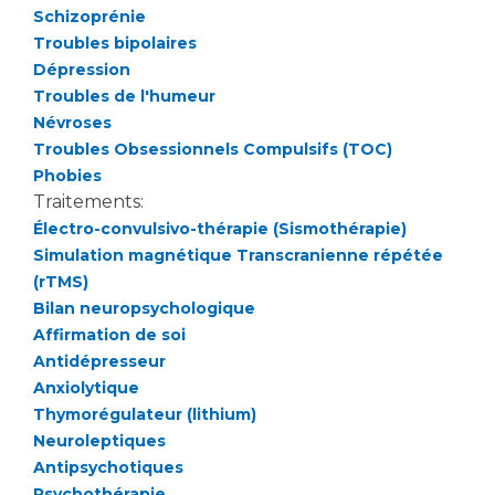
Les structures de recherche
Salon des familles
Schizoprénie
Transports sanitaires
Troubles bipolaires
Dépression
Vos droits, vos devoirs
Écoles et Instituts de Formation
Troubles de l'humeur
Névroses
Troubles Obsessionnels Compulsifs (TOC)
Handicap
Plateforme des internes
Phobies
Traitements:
Handi 13
Électro-convulsivo-thérapie (Sismothérapie)
Pôle Médecine Physique et Réadaptation
Simulation magnétique Transcranienne répétée
Professionnels de santé
Accueil sourds et malentendants
(rTMS)
Charte Romain Jacob
Bilan neuropsychologique
Adresser un patient
Affirmation de soi
Mouvement Parcours Handicap 13
Réseaux de soins
Antidépresseur
Adresser un examen au Laboratoire de Biologie
Anxiolytique
Médicale
Thymorégulateur (lithium)
Activité physique
Radiologie / Imagerie
Neuroleptiques
Cancérologie
Antipsychotiques
Psychothérapie