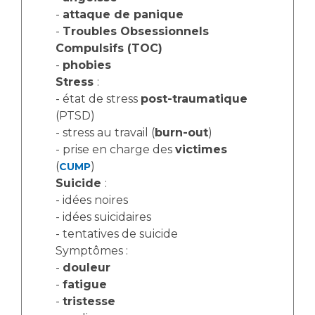
Liste des marchés conclus
-
attaque de panique
Documents utiles
-
Troubles Obsessionnels
Compulsifs (TOC)
Qualité
-
phobies
Stress
:
Nos indicateurs qualité et de sécurité des soins
- état de stress
post-traumatique
(PTSD)
- stress au travail (
burn-out
)
Protection des données
- prise en charge des
victimes
(
)
CUMP
Suicide
:
Sécurité
- idées noires
- idées suicidaires
- tentatives de suicide
Les recherches en santé à l’AP-HM
Symptômes :
-
douleur
-
fatigue
Lieu de santé sans tabac
-
tristesse