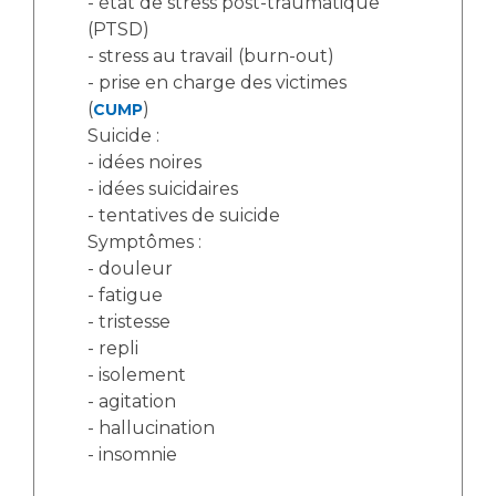
- état de stress post-traumatique
(PTSD)
- stress au travail (burn-out)
- prise en charge des victimes
(
)
CUMP
Suicide :
- idées noires
- idées suicidaires
- tentatives de suicide
Symptômes :
- douleur
- fatigue
- tristesse
- repli
- isolement
- agitation
- hallucination
- insomnie