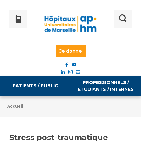
Je donne
PROFESSIONNELS /
PATIENTS / PUBLIC
ÉTUDIANTS / INTERNES
Accueil
Informations pratiques
Égalité professionnelle
Accès à votre dossier médical
Stress post-traumatique
Emploi / formation
Tarifs