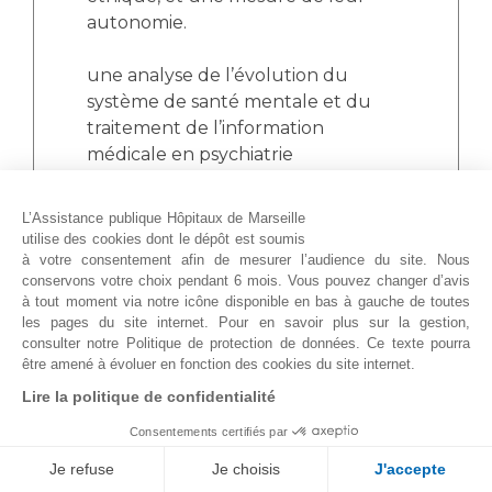
autonomie.
une analyse de l’évolution du
système de santé mentale et du
traitement de l’information
médicale en psychiatrie
(notamment le nouveau mode de
financement – valorisation de
L’Assistance publique Hôpitaux de Marseille
l’activité de psychiatrie avec pour
utilise des cookies dont le dépôt est soumis
corrélat le développement de
à votre consentement afin de mesurer l’audience du site. Nous
conservons votre choix pendant 6 mois. Vous pouvez changer d’avis
nouveaux systèmes d’information)
à tout moment via notre icône disponible en bas à gauche de toutes
les pages du site internet. Pour en savoir plus sur la gestion,
Notre activité nous conduit à
consulter notre Politique de protection de données. Ce texte pourra
développer de multiples
être amené à évoluer en fonction des cookies du site internet.
collaborations sur différents
Lire la politique de confidentialité
programmes de recherches
Consentements certifiés par
nationaux et internationaux. (ex :
Je refuse
PHRC nationaux, centres experts…).
Je choisis
J'accepte