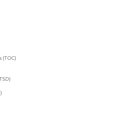
s (TOC)
PTSD)
)
P