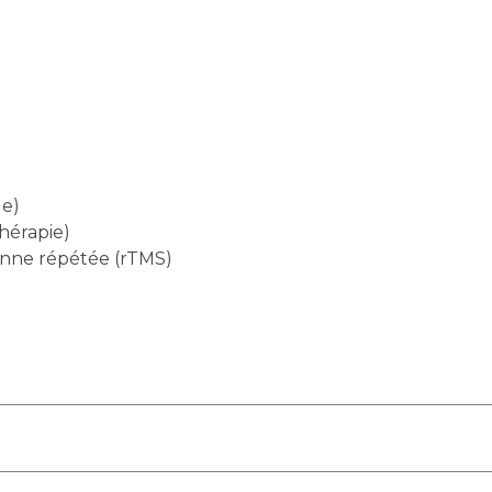
le)
hérapie)
enne répétée (rTMS)