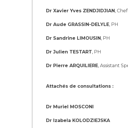
Laïcité et cultes
Les structures de recherche
Les associations
Dr Xavier Yves ZENDJIDJIAN
, Che
Livret d'accueil
Dr Aude GRASSIN-DELYLE
, PH
Salon des familles
Transports sanitaires
Dr Sandrine LIMOUSIN
, PH
Vos droits, vos devoirs
Dr Julien TESTART
, PH
Dr Pierre ARQUILIERE
, Assistant Sp
Attachés de consultations :
Dr Muriel MOSCONI
Dr Izabela KOLODZIEJSKA