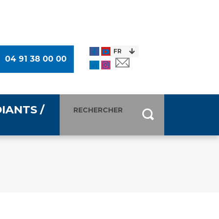
04 91 38 00 00
IANTS /
entants
ultimédia
 Des Usagers (CDU)
de presse
ocaux des Usagers
esse
usagers