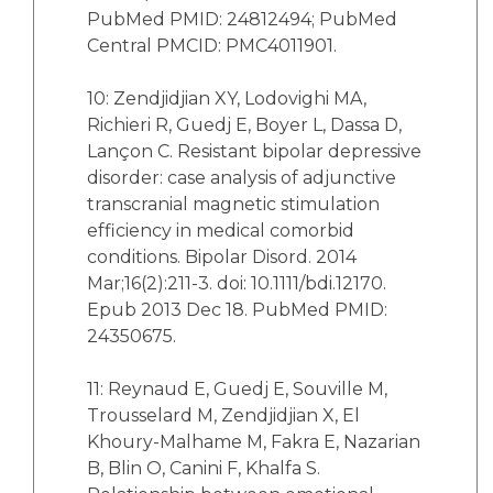
PubMed PMID: 24812494; PubMed
Central PMCID: PMC4011901.
10: Zendjidjian XY, Lodovighi MA,
Richieri R, Guedj E, Boyer L, Dassa D,
Lançon C. Resistant bipolar depressive
disorder: case analysis of adjunctive
transcranial magnetic stimulation
efficiency in medical comorbid
conditions. Bipolar Disord. 2014
Mar;16(2):211-3. doi: 10.1111/bdi.12170.
Epub 2013 Dec 18. PubMed PMID:
24350675.
11: Reynaud E, Guedj E, Souville M,
Trousselard M, Zendjidjian X, El
Khoury-Malhame M, Fakra E, Nazarian
B, Blin O, Canini F, Khalfa S.