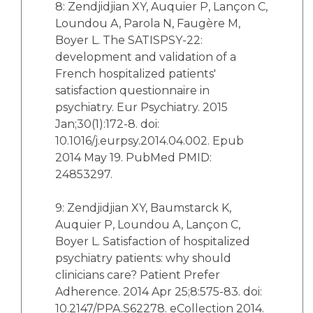
8: Zendjidjian XY, Auquier P, Lançon C,
Loundou A, Parola N, Faugère M,
Boyer L. The SATISPSY-22:
development and validation of a
French hospitalized patients'
satisfaction questionnaire in
psychiatry. Eur Psychiatry. 2015
Jan;30(1):172-8. doi:
10.1016/j.eurpsy.2014.04.002. Epub
2014 May 19. PubMed PMID:
24853297.
9: Zendjidjian XY, Baumstarck K,
Auquier P, Loundou A, Lançon C,
Boyer L. Satisfaction of hospitalized
psychiatry patients: why should
clinicians care? Patient Prefer
Adherence. 2014 Apr 25;8:575-83. doi:
10.2147/PPA.S62278. eCollection 2014.