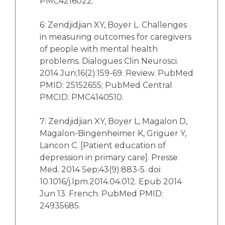
PMC4216022.
6: Zendjidjian XY, Boyer L. Challenges
in measuring outcomes for caregivers
of people with mental health
problems. Dialogues Clin Neurosci.
2014 Jun;16(2):159-69. Review. PubMed
PMID: 25152655; PubMed Central
PMCID: PMC4140510.
7: Zendjidjian XY, Boyer L, Magalon D,
Magalon-Bingenheimer K, Griguer Y,
Lancon C. [Patient education of
depression in primary care]. Presse
Med. 2014 Sep;43(9):883-5. doi:
10.1016/j.lpm.2014.04.012. Epub 2014
Jun 13. French. PubMed PMID:
24935685.