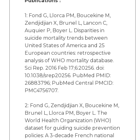
Publications :
1: Fond G, Llorca PM, Boucekine M,
Zendjidjian X, Brunel L, Lancon C,
Auquier P, Boyer L. Disparities in
suicide mortality trends between
United States of America and 25
European countries: retrospective
analysis of WHO mortality database.
Sci Rep. 2016 Feb 17;6:20256. doi:
10.1038/srep20256. PubMed PMID:
26883796; PubMed Central PMCID:
PMC4756707.
2: Fond G, Zendjidjian X, Boucekine M,
Brunel L, Llorca PM, Boyer L. The
World Health Organization (WHO)
dataset for guiding suicide prevention
policies: A 3-decade French national