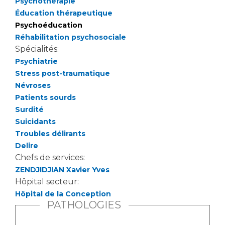
Psychothérapie
Liste des marchés conclus
Éducation thérapeutique
Documents utiles
Psychoéducation
Qualité
Réhabilitation psychosociale
Spécialités:
Psychiatrie
Nos indicateurs qualité et de sécurité des soins
Stress post-traumatique
Névroses
Patients sourds
Protection des données
Surdité
Suicidants
Troubles délirants
Sécurité
Delire
Chefs de services:
ZENDJIDJIAN Xavier Yves
Les recherches en santé à l’AP-HM
Hôpital secteur:
Hôpital de la Conception
PATHOLOGIES
Lieu de santé sans tabac