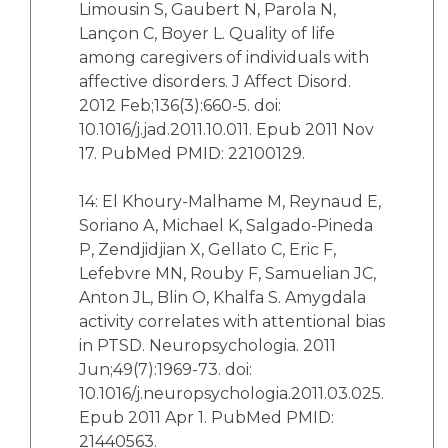
Limousin S, Gaubert N, Parola N,
Lançon C, Boyer L. Quality of life
among caregivers of individuals with
affective disorders. J Affect Disord.
2012 Feb;136(3):660-5. doi:
10.1016/j.jad.2011.10.011. Epub 2011 Nov
17. PubMed PMID: 22100129.
14: El Khoury-Malhame M, Reynaud E,
Soriano A, Michael K, Salgado-Pineda
P, Zendjidjian X, Gellato C, Eric F,
Lefebvre MN, Rouby F, Samuelian JC,
Anton JL, Blin O, Khalfa S. Amygdala
activity correlates with attentional bias
in PTSD. Neuropsychologia. 2011
Jun;49(7):1969-73. doi:
10.1016/j.neuropsychologia.2011.03.025.
Epub 2011 Apr 1. PubMed PMID:
21440563.