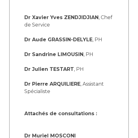
Les structures de recherche
Salon des familles
Transports sanitaires
Dr Xavier Yves ZENDJIDJIAN
, Chef
Vos droits, vos devoirs
Écoles et Instituts de Formation
de Service
Dr Aude GRASSIN-DELYLE
, PH
Handicap
Plateforme des internes
Dr Sandrine LIMOUSIN
, PH
Handi 13
Pôle Médecine Physique et Réadaptation
Dr Julien TESTART
, PH
Professionnels de santé
Accueil sourds et malentendants
Dr Pierre ARQUILIERE
, Assistant
Charte Romain Jacob
Adresser un patient
Spécialiste
Mouvement Parcours Handicap 13
Réseaux de soins
Adresser un examen au Laboratoire de Biologie
Médicale
Attachés de consultations :
Activité physique
Radiologie / Imagerie
Cancérologie
Dr Muriel MOSCONI