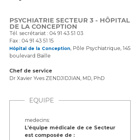
Vous accompagnez, vous rendez visite à un patient
Emplois paramédicaux
Vous allez être hospitalisé(e)
PSYCHIATRIE SECTEUR 3 - HÔPITAL
Emplois administratifs
Vous avez un examen d'imagerie ou de radiologie
DE LA CONCEPTION
Emplois médicaux
à réaliser
T​él. secrétariat : 04 91 43 51 03
Espace Formation
Fax : 04 91 43 51 15
Vous avez une analyse à réaliser
, Pôle Psychiatrique, 145
Hôpital de la Conception
Étudiants hospitaliers
Vous venez en consultation
boulevard Baille
Emplois techniques et médico-techniques
myaphm, votre espace santé en ligne
Emplois divers
Infos COVID-19
Chef de service
Emplois socio-éducatifs
Dr Xavier Yves ZENDJIDJIAN, MD, PhD
Statuts
Vivre ensemble à l'hôpital
Stages paramédicaux
EQUIPE
Culture à l'hôpital
Laïcité et cultes
Chercheurs
medecins:
Les associations
L’équipe médicale de ce Secteur
La recherche clinique à l'AP-HM
Livret d'accueil
est composée de :