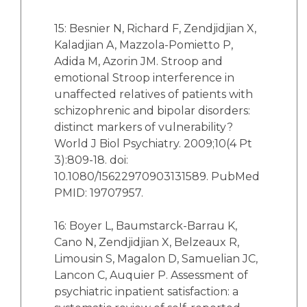
15: Besnier N, Richard F, Zendjidjian X,
Kaladjian A, Mazzola-Pomietto P,
Adida M, Azorin JM. Stroop and
emotional Stroop interference in
unaffected relatives of patients with
schizophrenic and bipolar disorders:
distinct markers of vulnerability?
World J Biol Psychiatry. 2009;10(4 Pt
3):809-18. doi:
10.1080/15622970903131589. PubMed
PMID: 19707957.
16: Boyer L, Baumstarck-Barrau K,
Cano N, Zendjidjian X, Belzeaux R,
Limousin S, Magalon D, Samuelian JC,
Lancon C, Auquier P. Assessment of
psychiatric inpatient satisfaction: a