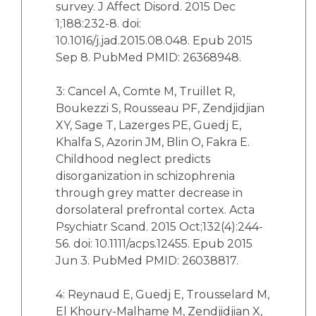
survey. J Affect Disord. 2015 Dec
1;188:232-8. doi:
10.1016/j.jad.2015.08.048. Epub 2015
Sep 8. PubMed PMID: 26368948.
3: Cancel A, Comte M, Truillet R,
Boukezzi S, Rousseau PF, Zendjidjian
XY, Sage T, Lazerges PE, Guedj E,
Khalfa S, Azorin JM, Blin O, Fakra E.
Childhood neglect predicts
disorganization in schizophrenia
through grey matter decrease in
dorsolateral prefrontal cortex. Acta
Psychiatr Scand. 2015 Oct;132(4):244-
56. doi: 10.1111/acps.12455. Epub 2015
Jun 3. PubMed PMID: 26038817.
4: Reynaud E, Guedj E, Trousselard M,
El Khoury-Malhame M, Zendjidjian X,