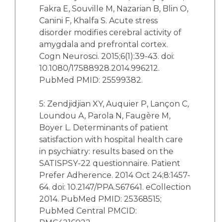
Fakra E, Souville M, Nazarian B, Blin O,
Canini F, Khalfa S. Acute stress
disorder modifies cerebral activity of
amygdala and prefrontal cortex.
Cogn Neurosci. 2015;6(1):39-43. doi:
10.1080/17588928.2014.996212.
PubMed PMID: 25599382.
5: Zendjidjian XY, Auquier P, Lançon C,
Loundou A, Parola N, Faugère M,
Boyer L. Determinants of patient
satisfaction with hospital health care
in psychiatry: results based on the
SATISPSY-22 questionnaire. Patient
Prefer Adherence. 2014 Oct 24;8:1457-
64. doi: 10.2147/PPA.S67641. eCollection
2014. PubMed PMID: 25368515;
PubMed Central PMCID: