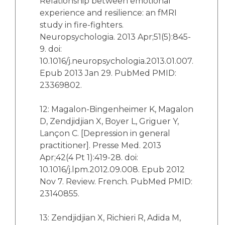
Relationship between emotional
experience and resilience: an fMRI
study in fire-fighters.
Neuropsychologia. 2013 Apr;51(5):845-
9. doi:
10.1016/j.neuropsychologia.2013.01.007.
Epub 2013 Jan 29. PubMed PMID:
23369802.
12: Magalon-Bingenheimer K, Magalon
D, Zendjidjian X, Boyer L, Griguer Y,
Lançon C. [Depression in general
practitioner]. Presse Med. 2013
Apr;42(4 Pt 1):419-28. doi:
10.1016/j.lpm.2012.09.008. Epub 2012
Nov 7. Review. French. PubMed PMID:
23140855.
13: Zendjidjian X, Richieri R, Adida M,