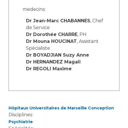
Les structures de recherche
Salon des familles
medecins:
Transports sanitaires
Vos droits, vos devoirs
Dr Jean-Marc CHABANNES
, Chef
Écoles et Instituts de Formation
de Service
Dr Dorothée CHARRE
, PH
Handicap
Dr Mouna HOUCINAT
, Assistant
Plateforme des internes
Spécialiste
Handi 13
Dr BOYADJIAN Suzy Anne
Dr HERNANDEZ Magali
Pôle Médecine Physique et Réadaptation
Professionnels de santé
Dr REGOLI Maxime
Accueil sourds et malentendants
Charte Romain Jacob
Adresser un patient
Mouvement Parcours Handicap 13
Réseaux de soins
Adresser un examen au Laboratoire de Biologie
Médicale
Activité physique
Hôpitaux Universitaires de Marseille Conception
Radiologie / Imagerie
Disciplines:
Cancérologie
Psychiatrie