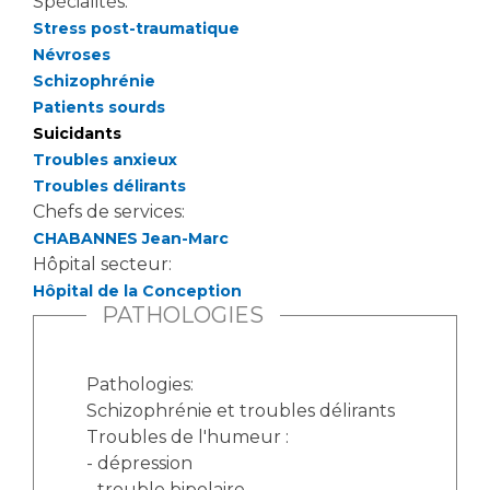
Les pôles d'activité médicale
Spécialités:
Cancer
Stress post-traumatique
Anatomie et Cytologie Pathologiques
Névroses
Adresser un examen au Laboratoire d'Infectiologie
Schizophrénie
Médecine nucléaire
Centres de référence Maladies Rares
Patients sourds
Plateforme d'Expertise Maladies Rares
Suicidants
Troubles anxieux
Maladies rares
Troubles délirants
Presse / Multimédia
Chefs de services:
CHABANNES Jean-Marc
Maternité Hôpital Nord
Communiqués de presse
Hôpital secteur:
Hôpital de la Conception
Dossiers de presse
PATHOLOGIES
Médiathèque
Vos représentants
Pathologies:
Fournisseurs
Schizophrénie et troubles délirants
La Commission Des Usagers (CDU)
Troubles de l'humeur :
Les Comités Locaux des Usagers
- dépression
Rôles et missions
Le projet des usagers
- trouble bipolaire