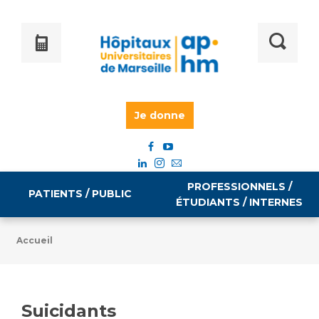
Je donne
PROFESSIONNELS /
PATIENTS / PUBLIC
ÉTUDIANTS / INTERNES
Accueil
Informations pratiques
Égalité professionnelle
Accès à votre dossier médical
Suicidants
Emploi / formation
Tarifs