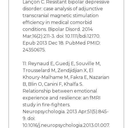
Lançon C. Resistant bipolar depressive
disorder: case analysis of adjunctive
transcranial magnetic stimulation
efficiency in medical comorbid
conditions. Bipolar Disord. 2014
Mar;16(2):211-3. doi: 10.1111/bdi.12170.
Epub 2013 Dec 18. PubMed PMID:
24350675.
11: Reynaud E, Guedj E, Souville M,
Trousselard M, Zendjidjian X, El
Khoury-Malhame M, Fakra E, Nazarian
B, Blin O, Canini F, Khalfa S.
Relationship between emotional
experience and resilience: an fMRI
study in fire-fighters.
Neuropsychologia. 2013 Apr;51(5):845-
9. doi:
10.1016/j.neuropsychologia.2013.01.007.