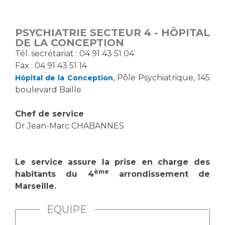
Vous accompagnez, vous rendez visite à un patient
Emplois paramédicaux
Vous allez être hospitalisé(e)
PSYCHIATRIE SECTEUR 4 - HÔPITAL
Emplois administratifs
Vous avez un examen d'imagerie ou de radiologie
DE LA CONCEPTION
Emplois médicaux
à réaliser
​Tél. secrétariat : 04 91 43 51 04
Espace Formation
Fax : 04 91 43 51 14
Vous avez une analyse à réaliser
, Pôle Psychiatrique, 145
Hôpital de la Conception
Étudiants hospitaliers
Vous venez en consultation
boulevard Baille
Emplois techniques et médico-techniques
myaphm, votre espace santé en ligne
Emplois divers
Infos COVID-19
Chef de service
Emplois socio-éducatifs
Dr Jean-Marc CHABANNES
Statuts
Vivre ensemble à l'hôpital
Stages paramédicaux
Le service assure la prise en charge des
ème
Culture à l'hôpital
habitants du 4
arrondissement de
Marseille.
Laïcité et cultes
Chercheurs
Les associations
EQUIPE
La recherche clinique à l'AP-HM
Livret d'accueil