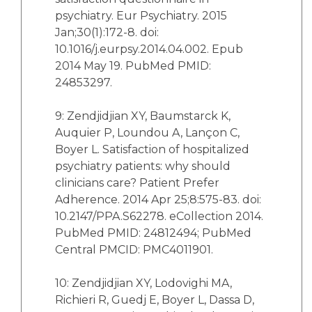
psychiatry. Eur Psychiatry. 2015
Jan;30(1):172-8. doi:
10.1016/j.eurpsy.2014.04.002. Epub
2014 May 19. PubMed PMID:
24853297.
9: Zendjidjian XY, Baumstarck K,
Auquier P, Loundou A, Lançon C,
Boyer L. Satisfaction of hospitalized
psychiatry patients: why should
clinicians care? Patient Prefer
Adherence. 2014 Apr 25;8:575-83. doi:
10.2147/PPA.S62278. eCollection 2014.
PubMed PMID: 24812494; PubMed
Central PMCID: PMC4011901.
10: Zendjidjian XY, Lodovighi MA,
Richieri R, Guedj E, Boyer L, Dassa D,