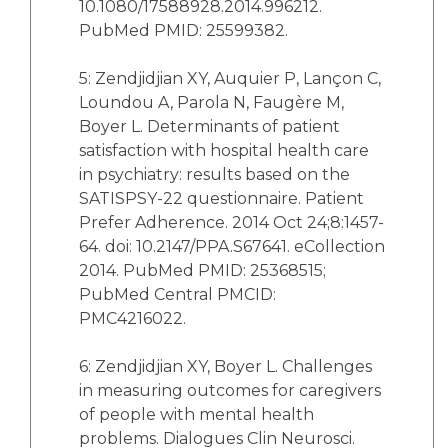
10.1080/17588928.2014.996212.
PubMed PMID: 25599382.
5: Zendjidjian XY, Auquier P, Lançon C,
Loundou A, Parola N, Faugère M,
Boyer L. Determinants of patient
satisfaction with hospital health care
in psychiatry: results based on the
SATISPSY-22 questionnaire. Patient
Prefer Adherence. 2014 Oct 24;8:1457-
64. doi: 10.2147/PPA.S67641. eCollection
2014. PubMed PMID: 25368515;
PubMed Central PMCID:
PMC4216022.
6: Zendjidjian XY, Boyer L. Challenges
in measuring outcomes for caregivers
of people with mental health
problems. Dialogues Clin Neurosci.