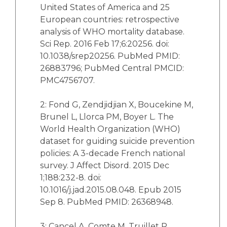
United States of America and 25
European countries: retrospective
analysis of WHO mortality database.
Sci Rep. 2016 Feb 17;6:20256. doi:
10.1038/srep20256. PubMed PMID:
26883796; PubMed Central PMCID:
PMC4756707.
2: Fond G, Zendjidjian X, Boucekine M,
Brunel L, Llorca PM, Boyer L. The
World Health Organization (WHO)
dataset for guiding suicide prevention
policies: A 3-decade French national
survey. J Affect Disord. 2015 Dec
1;188:232-8. doi:
10.1016/j.jad.2015.08.048. Epub 2015
Sep 8. PubMed PMID: 26368948.
3: Cancel A, Comte M, Truillet R,