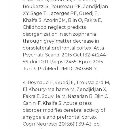
Boukezzi S, Rousseau PF, Zendjidjian
XY, Sage T, Lazerges PE, Guedj E,
Khalfa S, Azorin JM, Blin O, Fakra E.
Childhood neglect predicts
disorganization in schizophrenia
through grey matter decrease in
dorsolateral prefrontal cortex. Acta
Psychiatr Scand. 2015 Oct;132(4):244-
56. doi: 10.1111/acps.12455. Epub 2015
Jun 3. PubMed PMID: 26038817.
4: Reynaud E, Guedj E, Trousselard M,
El Khoury-Malhame M, Zendjidjian X,
Fakra E, Souville M, Nazarian B, Blin O,
Canini F, Khalfa S. Acute stress
disorder modifies cerebral activity of
amygdala and prefrontal cortex.
Cogn Neurosci. 2015;6(1):39-43. doi: