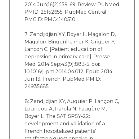
2014 Jun;16(2):159-69. Review. PubMed
PMID: 25152655; PubMed Central
PMCID: PMC4140510.
7: Zendjidjian XY, Boyer L, Magalon D,
Magalon-Bingenheimer K, Griguer Y,
Lancon C. [Patient education of
depression in primary care]. Presse
Med. 2014 Sep;43(9):883-5. doi:
10.1016/j.lpm.2014.04.012. Epub 2014
Jun 13. French. PubMed PMID:
24935685.
8: Zendjidjian XY, Auquier P, Lançon C,
Loundou A, Parola N, Faugère M,
Boyer L. The SATISPSY-22:
development and validation of a
French hospitalized patients'
satisfaction questionnaire in