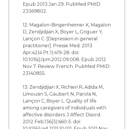
Epub 2013 Jan 29. PubMed PMID:
23369802.
12: Magalon-Bingenheimer K, Magalon
D, Zendjidjian X, Boyer L, Griguer Y,
Lançon C. [Depression in general
practitioner]. Presse Med. 2013
Apr;42(4 Pt 1):419-28. doi:
10.1016/j.lpm.2012.09.008. Epub 2012
Nov 7. Review. French. PubMed PMID:
23140855.
13: Zendjidjian X, Richieri R, Adida M,
Limousin S, Gaubert N, Parola N,
Lançon C, Boyer L. Quality of life
among caregivers of individuals with
affective disorders. J Affect Disord.
2012 Feb;136(3):660-5. doi:
10.1016/j.jad.2011.10.011. Epub 2011 Nov