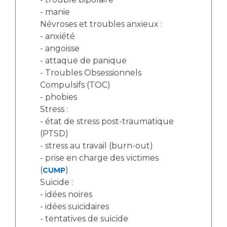
Liste des marchés conclus
- manie
Documents utiles
Névroses et troubles anxieux :
Qualité
- anxiété
- angoisse
- attaque de panique
Nos indicateurs qualité et de sécurité des soins
- Troubles Obsessionnels
Compulsifs (TOC)
- phobies
Protection des données
Stress :
- état de stress post-traumatique
(PTSD)
Sécurité
- stress au travail (burn-out)
- prise en charge des victimes
(
)
CUMP
Les recherches en santé à l’AP-HM
Suicide :
- idées noires
- idées suicidaires
Lieu de santé sans tabac
- tentatives de suicide