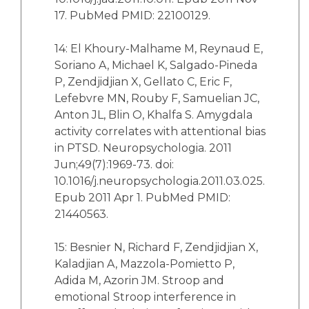
17. PubMed PMID: 22100129.
14: El Khoury-Malhame M, Reynaud E,
Soriano A, Michael K, Salgado-Pineda
P, Zendjidjian X, Gellato C, Eric F,
Lefebvre MN, Rouby F, Samuelian JC,
Anton JL, Blin O, Khalfa S. Amygdala
activity correlates with attentional bias
in PTSD. Neuropsychologia. 2011
Jun;49(7):1969-73. doi:
10.1016/j.neuropsychologia.2011.03.025.
Epub 2011 Apr 1. PubMed PMID:
21440563.
15: Besnier N, Richard F, Zendjidjian X,
Kaladjian A, Mazzola-Pomietto P,
Adida M, Azorin JM. Stroop and
emotional Stroop interference in