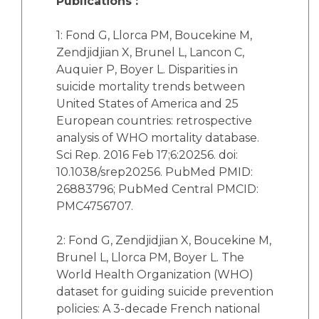
Publications :
1: Fond G, Llorca PM, Boucekine M,
Zendjidjian X, Brunel L, Lancon C,
Auquier P, Boyer L. Disparities in
suicide mortality trends between
United States of America and 25
European countries: retrospective
analysis of WHO mortality database.
Sci Rep. 2016 Feb 17;6:20256. doi:
10.1038/srep20256. PubMed PMID:
26883796; PubMed Central PMCID:
PMC4756707.
2: Fond G, Zendjidjian X, Boucekine M,
Brunel L, Llorca PM, Boyer L. The
World Health Organization (WHO)
dataset for guiding suicide prevention
policies: A 3-decade French national