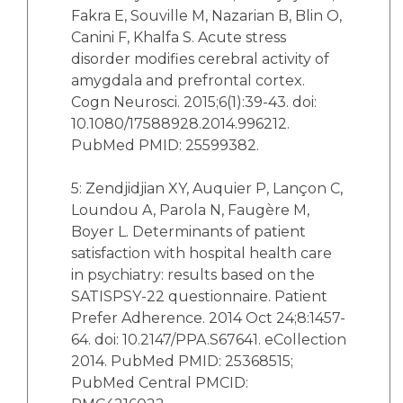
Fakra E, Souville M, Nazarian B, Blin O,
Canini F, Khalfa S. Acute stress
disorder modifies cerebral activity of
amygdala and prefrontal cortex.
Cogn Neurosci. 2015;6(1):39-43. doi:
10.1080/17588928.2014.996212.
PubMed PMID: 25599382.
5: Zendjidjian XY, Auquier P, Lançon C,
Loundou A, Parola N, Faugère M,
Boyer L. Determinants of patient
satisfaction with hospital health care
in psychiatry: results based on the
SATISPSY-22 questionnaire. Patient
Prefer Adherence. 2014 Oct 24;8:1457-
64. doi: 10.2147/PPA.S67641. eCollection
2014. PubMed PMID: 25368515;
PubMed Central PMCID: