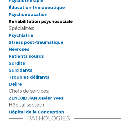
Psychothérapie
Liste des marchés conclus
Éducation thérapeutique
Documents utiles
Psychoéducation
Qualité
Réhabilitation psychosociale
Spécialités:
Psychiatrie
Nos indicateurs qualité et de sécurité des soins
Stress post-traumatique
Névroses
Patients sourds
Protection des données
Surdité
Suicidants
Troubles délirants
Sécurité
Delire
Chefs de services:
ZENDJIDJIAN Xavier Yves
Les recherches en santé à l’AP-HM
Hôpital secteur:
Hôpital de la Conception
PATHOLOGIES
Lieu de santé sans tabac