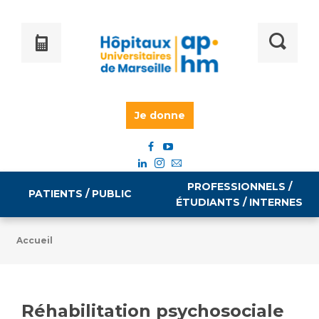
Je donne
PROFESSIONNELS /
PATIENTS / PUBLIC
ÉTUDIANTS / INTERNES
Accueil
Informations pratiques
Égalité professionnelle
Accès à votre dossier médical
Réhabilitation psychosociale
Emploi / formation
Tarifs