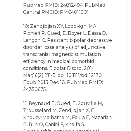
PubMed PMID: 24812494; PubMed
Central PMCID: PMC4011901.
10: Zendjidjian XY, Lodovighi MA,
Richieri R, Guedj E, Boyer L, Dassa D,
Lançon C. Resistant bipolar depressive
disorder: case analysis of adjunctive
transcranial magnetic stimulation
efficiency in medical comorbid
conditions. Bipolar Disord. 2014
Mar;16(2):211-3. doi: 10.1111/bdi.12170.
Epub 2013 Dec 18. PubMed PMID:
24350675.
11: Reynaud E, Guedj E, Souville M,
Trousselard M, Zendjidjian X, El
Khoury-Malhame M, Fakra E, Nazarian
B, Blin O, Canini F, Khalfa S.