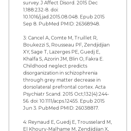
survey. J Affect Disord. 2015 Dec
1;188:232-8. doi:
10.1016/j.jad.2015.08.048. Epub 2015
Sep 8. PubMed PMID: 26368948.
3: Cancel A, Comte M, Truillet R,
Boukezzi S, Rousseau PF, Zendjidjian
XY, Sage T, Lazerges PE, Guedj E,
Khalfa S, Azorin JM, Blin O, Fakra E.
Childhood neglect predicts
disorganization in schizophrenia
through grey matter decrease in
dorsolateral prefrontal cortex. Acta
Psychiatr Scand. 2015 Oct;132(4):244-
56. doi: 10.1111/acps.12455. Epub 2015
Jun 3. PubMed PMID: 26038817.
4: Reynaud E, Guedj E, Trousselard M,
El Khoury-Malhame M, Zendjidjian X,