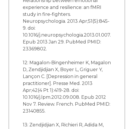
Relationship between emotional
experience and resilience: an fMRI
study in fire-fighters.
Neuropsychologia. 2013 Apr;51(5):845-
9. doi:
10.1016/j.neuropsychologia.2013.01.007.
Epub 2013 Jan 29. PubMed PMID:
23369802.
12: Magalon-Bingenheimer K, Magalon
D, Zendjidjian X, Boyer L, Griguer Y,
Lançon C. [Depression in general
practitioner]. Presse Med. 2013
Apr;42(4 Pt 1):419-28. doi:
10.1016/j.lpm.2012.09.008. Epub 2012
Nov 7. Review. French. PubMed PMID:
23140855.
13: Zendjidjian X, Richieri R, Adida M,