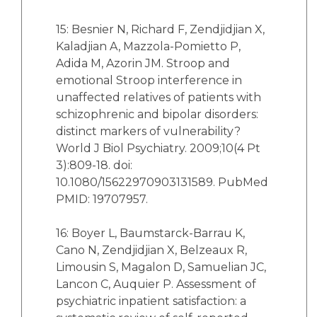
15: Besnier N, Richard F, Zendjidjian X,
Kaladjian A, Mazzola-Pomietto P,
Adida M, Azorin JM. Stroop and
emotional Stroop interference in
unaffected relatives of patients with
schizophrenic and bipolar disorders:
distinct markers of vulnerability?
World J Biol Psychiatry. 2009;10(4 Pt
3):809-18. doi:
10.1080/15622970903131589. PubMed
PMID: 19707957.
16: Boyer L, Baumstarck-Barrau K,
Cano N, Zendjidjian X, Belzeaux R,
Limousin S, Magalon D, Samuelian JC,
Lancon C, Auquier P. Assessment of
psychiatric inpatient satisfaction: a