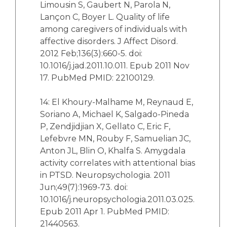
Limousin S, Gaubert N, Parola N,
Lançon C, Boyer L. Quality of life
among caregivers of individuals with
affective disorders. J Affect Disord.
2012 Feb;136(3):660-5. doi:
10.1016/j.jad.2011.10.011. Epub 2011 Nov
17. PubMed PMID: 22100129.
14: El Khoury-Malhame M, Reynaud E,
Soriano A, Michael K, Salgado-Pineda
P, Zendjidjian X, Gellato C, Eric F,
Lefebvre MN, Rouby F, Samuelian JC,
Anton JL, Blin O, Khalfa S. Amygdala
activity correlates with attentional bias
in PTSD. Neuropsychologia. 2011
Jun;49(7):1969-73. doi:
10.1016/j.neuropsychologia.2011.03.025.
Epub 2011 Apr 1. PubMed PMID:
21440563.