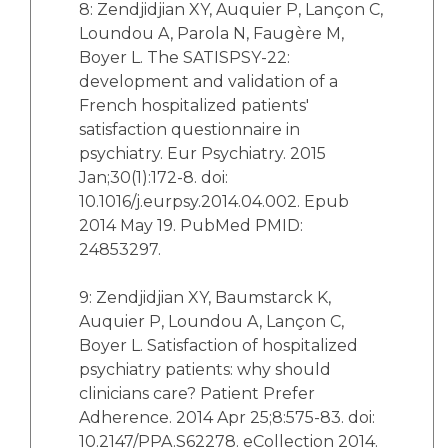
8: Zendjidjian XY, Auquier P, Lançon C,
Loundou A, Parola N, Faugère M,
Boyer L. The SATISPSY-22:
development and validation of a
French hospitalized patients'
satisfaction questionnaire in
psychiatry. Eur Psychiatry. 2015
Jan;30(1):172-8. doi:
10.1016/j.eurpsy.2014.04.002. Epub
2014 May 19. PubMed PMID:
24853297.
9: Zendjidjian XY, Baumstarck K,
Auquier P, Loundou A, Lançon C,
Boyer L. Satisfaction of hospitalized
psychiatry patients: why should
clinicians care? Patient Prefer
Adherence. 2014 Apr 25;8:575-83. doi:
10.2147/PPA.S62278. eCollection 2014.