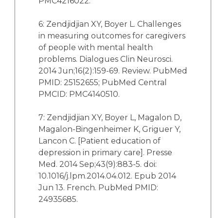
PMC4216022.
6: Zendjidjian XY, Boyer L. Challenges
in measuring outcomes for caregivers
of people with mental health
problems. Dialogues Clin Neurosci.
2014 Jun;16(2):159-69. Review. PubMed
PMID: 25152655; PubMed Central
PMCID: PMC4140510.
7: Zendjidjian XY, Boyer L, Magalon D,
Magalon-Bingenheimer K, Griguer Y,
Lancon C. [Patient education of
depression in primary care]. Presse
Med. 2014 Sep;43(9):883-5. doi:
10.1016/j.lpm.2014.04.012. Epub 2014
Jun 13. French. PubMed PMID:
24935685.