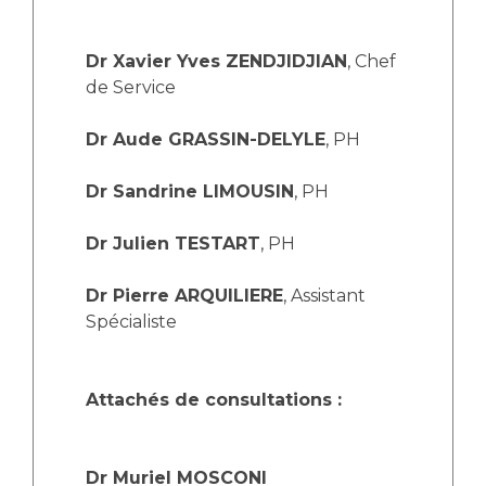
Les structures de recherche
Salon des familles
Transports sanitaires
Dr Xavier Yves ZENDJIDJIAN
, Chef
Vos droits, vos devoirs
Écoles et Instituts de Formation
de Service
Dr Aude GRASSIN-DELYLE
, PH
Handicap
Plateforme des internes
Dr Sandrine LIMOUSIN
, PH
Handi 13
Pôle Médecine Physique et Réadaptation
Dr Julien TESTART
, PH
Professionnels de santé
Accueil sourds et malentendants
Dr Pierre ARQUILIERE
, Assistant
Charte Romain Jacob
Adresser un patient
Spécialiste
Mouvement Parcours Handicap 13
Réseaux de soins
Adresser un examen au Laboratoire de Biologie
Médicale
Attachés de consultations :
Activité physique
Radiologie / Imagerie
Cancérologie
Dr Muriel MOSCONI