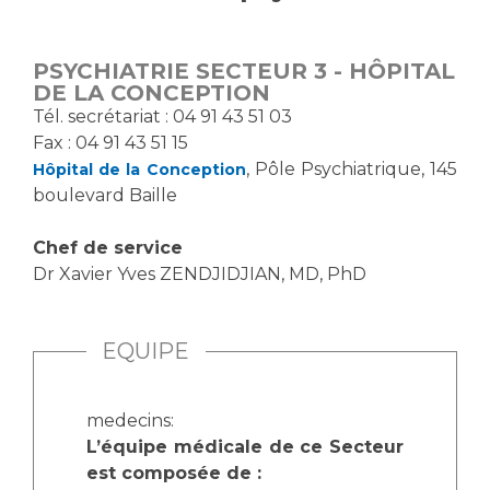
Vous accompagnez, vous rendez visite à un patient
Emplois paramédicaux
Vous allez être hospitalisé(e)
PSYCHIATRIE SECTEUR 3 - HÔPITAL
Emplois administratifs
Vous avez un examen d'imagerie ou de radiologie
DE LA CONCEPTION
Emplois médicaux
à réaliser
T​él. secrétariat : 04 91 43 51 03
Espace Formation
Fax : 04 91 43 51 15
Vous avez une analyse à réaliser
, Pôle Psychiatrique, 145
Hôpital de la Conception
Étudiants hospitaliers
Vous venez en consultation
boulevard Baille
Emplois techniques et médico-techniques
myaphm, votre espace santé en ligne
Emplois divers
Infos COVID-19
Chef de service
Emplois socio-éducatifs
Dr Xavier Yves ZENDJIDJIAN, MD, PhD
Statuts
Vivre ensemble à l'hôpital
Stages paramédicaux
EQUIPE
Culture à l'hôpital
Laïcité et cultes
Chercheurs
medecins:
Les associations
L’équipe médicale de ce Secteur
La recherche clinique à l'AP-HM
Livret d'accueil
est composée de :