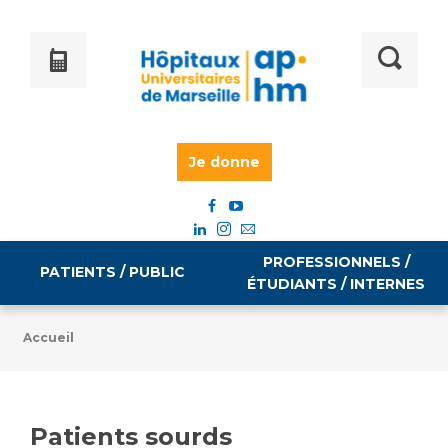
Je donne
PROFESSIONNELS /
PATIENTS / PUBLIC
ÉTUDIANTS / INTERNES
Accueil
Informations pratiques
Égalité professionnelle
Accès à votre dossier médical
Patients sourds
Emploi / formation
Tarifs