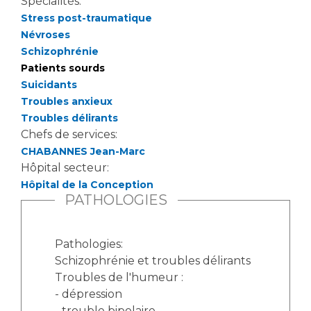
Les pôles d'activité médicale
Spécialités:
Cancer
Stress post-traumatique
Anatomie et Cytologie Pathologiques
Névroses
Adresser un examen au Laboratoire d'Infectiologie
Schizophrénie
Médecine nucléaire
Centres de référence Maladies Rares
Patients sourds
Plateforme d'Expertise Maladies Rares
Suicidants
Troubles anxieux
Maladies rares
Troubles délirants
Presse / Multimédia
Chefs de services:
CHABANNES Jean-Marc
Maternité Hôpital Nord
Communiqués de presse
Hôpital secteur:
Hôpital de la Conception
Dossiers de presse
PATHOLOGIES
Médiathèque
Vos représentants
Pathologies:
Fournisseurs
Schizophrénie et troubles délirants
La Commission Des Usagers (CDU)
Troubles de l'humeur :
Les Comités Locaux des Usagers
- dépression
Rôles et missions
Le projet des usagers
- trouble bipolaire