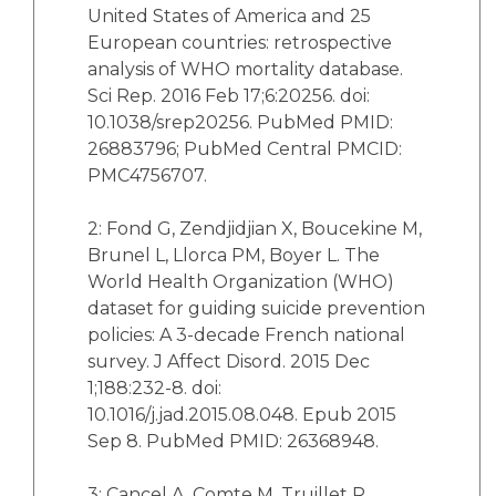
United States of America and 25
European countries: retrospective
analysis of WHO mortality database.
Sci Rep. 2016 Feb 17;6:20256. doi:
10.1038/srep20256. PubMed PMID:
26883796; PubMed Central PMCID:
PMC4756707.
2: Fond G, Zendjidjian X, Boucekine M,
Brunel L, Llorca PM, Boyer L. The
World Health Organization (WHO)
dataset for guiding suicide prevention
policies: A 3-decade French national
survey. J Affect Disord. 2015 Dec
1;188:232-8. doi:
10.1016/j.jad.2015.08.048. Epub 2015
Sep 8. PubMed PMID: 26368948.
3: Cancel A, Comte M, Truillet R,