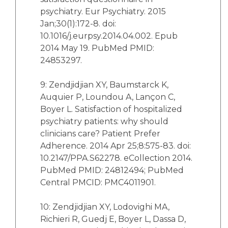
psychiatry. Eur Psychiatry. 2015
Jan;30(1):172-8. doi:
10.1016/j.eurpsy.2014.04.002. Epub
2014 May 19. PubMed PMID:
24853297.
9: Zendjidjian XY, Baumstarck K,
Auquier P, Loundou A, Lançon C,
Boyer L. Satisfaction of hospitalized
psychiatry patients: why should
clinicians care? Patient Prefer
Adherence. 2014 Apr 25;8:575-83. doi:
10.2147/PPA.S62278. eCollection 2014.
PubMed PMID: 24812494; PubMed
Central PMCID: PMC4011901.
10: Zendjidjian XY, Lodovighi MA,
Richieri R, Guedj E, Boyer L, Dassa D,