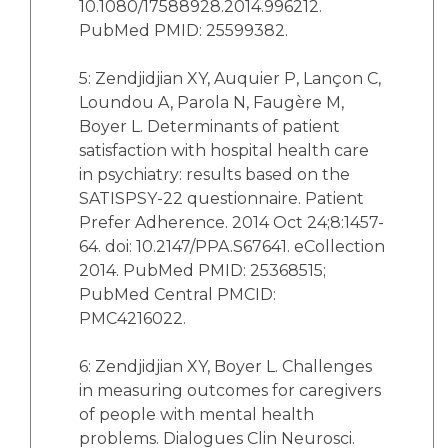
10.1080/17588928.2014.996212.
PubMed PMID: 25599382.
5: Zendjidjian XY, Auquier P, Lançon C,
Loundou A, Parola N, Faugère M,
Boyer L. Determinants of patient
satisfaction with hospital health care
in psychiatry: results based on the
SATISPSY-22 questionnaire. Patient
Prefer Adherence. 2014 Oct 24;8:1457-
64. doi: 10.2147/PPA.S67641. eCollection
2014. PubMed PMID: 25368515;
PubMed Central PMCID:
PMC4216022.
6: Zendjidjian XY, Boyer L. Challenges
in measuring outcomes for caregivers
of people with mental health
problems. Dialogues Clin Neurosci.