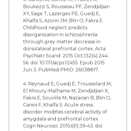
Boukezzi S, Rousseau PF, Zendjidjian
XY, Sage T, Lazerges PE, Guedj E,
Khalfa S, Azorin JM, Blin O, Fakra E.
Childhood neglect predicts
disorganization in schizophrenia
through grey matter decrease in
dorsolateral prefrontal cortex. Acta
Psychiatr Scand. 2015 Oct;132(4):244-
56. doi: 10.1111/acps.12455. Epub 2015
Jun 3. PubMed PMID: 26038817.
4: Reynaud E, Guedj E, Trousselard M,
El Khoury-Malhame M, Zendjidjian X,
Fakra E, Souville M, Nazarian B, Blin O,
Canini F, Khalfa S. Acute stress
disorder modifies cerebral activity of
amygdala and prefrontal cortex.
Cogn Neurosci. 2015;6(1):39-43. doi: