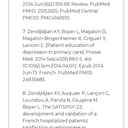
2014 Jun;16(2):159-69. Review. PubMed
PMID: 25152655; PubMed Central
PMCID: PMC4140510.
7: Zendjidjian XY, Boyer L, Magalon D,
Magalon-Bingenheimer K, Griguer Y,
Lancon C. [Patient education of
depression in primary care]. Presse
Med. 2014 Sep;43(9):883-5. doi:
10.1016/j.lpm.2014.04.012. Epub 2014
Jun 13. French. PubMed PMID:
24935685.
8: Zendjidjian XY, Auquier P, Lançon C,
Loundou A, Parola N, Faugère M,
Boyer L. The SATISPSY-22:
development and validation of a
French hospitalized patients'
satisfaction questionnaire in