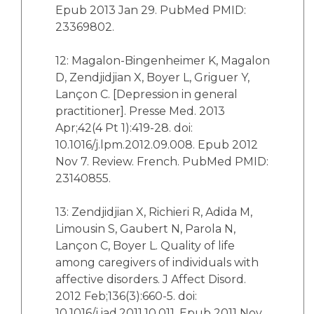
Epub 2013 Jan 29. PubMed PMID:
23369802.
12: Magalon-Bingenheimer K, Magalon
D, Zendjidjian X, Boyer L, Griguer Y,
Lançon C. [Depression in general
practitioner]. Presse Med. 2013
Apr;42(4 Pt 1):419-28. doi:
10.1016/j.lpm.2012.09.008. Epub 2012
Nov 7. Review. French. PubMed PMID:
23140855.
13: Zendjidjian X, Richieri R, Adida M,
Limousin S, Gaubert N, Parola N,
Lançon C, Boyer L. Quality of life
among caregivers of individuals with
affective disorders. J Affect Disord.
2012 Feb;136(3):660-5. doi:
10.1016/j.jad.2011.10.011. Epub 2011 Nov