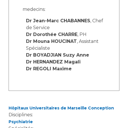
Les structures de recherche
Salon des familles
medecins:
Transports sanitaires
Vos droits, vos devoirs
Dr Jean-Marc CHABANNES
, Chef
Écoles et Instituts de Formation
de Service
Dr Dorothée CHARRE
, PH
Handicap
Dr Mouna HOUCINAT
, Assistant
Plateforme des internes
Spécialiste
Handi 13
Dr BOYADJIAN Suzy Anne
Dr HERNANDEZ Magali
Pôle Médecine Physique et Réadaptation
Professionnels de santé
Dr REGOLI Maxime
Accueil sourds et malentendants
Charte Romain Jacob
Adresser un patient
Mouvement Parcours Handicap 13
Réseaux de soins
Adresser un examen au Laboratoire de Biologie
Médicale
Activité physique
Hôpitaux Universitaires de Marseille Conception
Radiologie / Imagerie
Disciplines:
Cancérologie
Psychiatrie