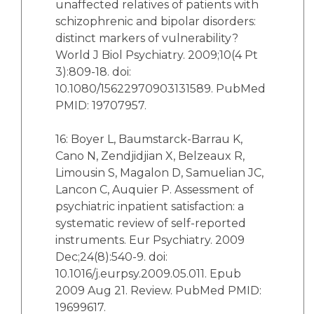
unaffected relatives of patients with
schizophrenic and bipolar disorders:
distinct markers of vulnerability?
World J Biol Psychiatry. 2009;10(4 Pt
3):809-18. doi:
10.1080/15622970903131589. PubMed
PMID: 19707957.
16: Boyer L, Baumstarck-Barrau K,
Cano N, Zendjidjian X, Belzeaux R,
Limousin S, Magalon D, Samuelian JC,
Lancon C, Auquier P. Assessment of
psychiatric inpatient satisfaction: a
systematic review of self-reported
instruments. Eur Psychiatry. 2009
Dec;24(8):540-9. doi:
10.1016/j.eurpsy.2009.05.011. Epub
2009 Aug 21. Review. PubMed PMID:
19699617.