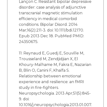
Lançon C. Resistant bipolar depressive
disorder: case analysis of adjunctive
transcranial magnetic stimulation
efficiency in medical comorbid
conditions. Bipolar Disord. 2014
Mar;16(2):211-3. doi: 10.1111/bdi.12170.
Epub 2013 Dec 18. PubMed PMID:
24350675.
11: Reynaud E, Guedj E, Souville M,
Trousselard M, Zendjidjian X, El
Khoury-Malhame M, Fakra E, Nazarian
B, Blin O, Canini F, Khalfa S.
Relationship between emotional
experience and resilience: an fMRI
study in fire-fighters.
Neuropsychologia. 2013 Apr;51(5):845-
9. doi:
10.1016/j.neuropsychologia.2013.01.007.