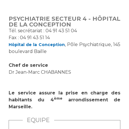
Vous accompagnez, vous rendez visite à un patient
Emplois paramédicaux
Vous allez être hospitalisé(e)
PSYCHIATRIE SECTEUR 4 - HÔPITAL
Emplois administratifs
Vous avez un examen d'imagerie ou de radiologie
DE LA CONCEPTION
Emplois médicaux
à réaliser
​Tél. secrétariat : 04 91 43 51 04
Espace Formation
Fax : 04 91 43 51 14
Vous avez une analyse à réaliser
, Pôle Psychiatrique, 145
Hôpital de la Conception
Étudiants hospitaliers
Vous venez en consultation
boulevard Baille
Emplois techniques et médico-techniques
myaphm, votre espace santé en ligne
Emplois divers
Infos COVID-19
Chef de service
Emplois socio-éducatifs
Dr Jean-Marc CHABANNES
Statuts
Vivre ensemble à l'hôpital
Stages paramédicaux
Le service assure la prise en charge des
ème
Culture à l'hôpital
habitants du 4
arrondissement de
Marseille.
Laïcité et cultes
Chercheurs
Les associations
EQUIPE
La recherche clinique à l'AP-HM
Livret d'accueil