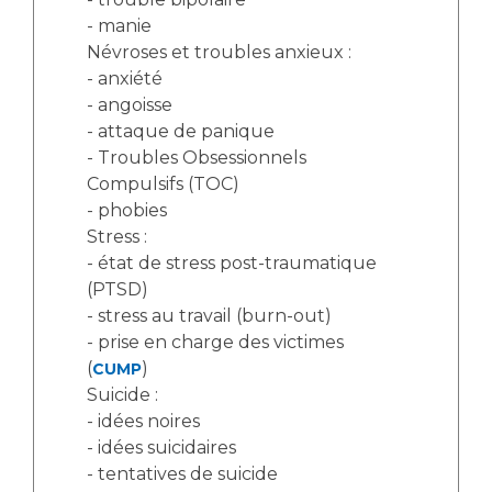
Liste des marchés conclus
- manie
Documents utiles
Névroses et troubles anxieux :
Qualité
- anxiété
- angoisse
- attaque de panique
Nos indicateurs qualité et de sécurité des soins
- Troubles Obsessionnels
Compulsifs (TOC)
- phobies
Protection des données
Stress :
- état de stress post-traumatique
(PTSD)
Sécurité
- stress au travail (burn-out)
- prise en charge des victimes
(
)
CUMP
Les recherches en santé à l’AP-HM
Suicide :
- idées noires
- idées suicidaires
Lieu de santé sans tabac
- tentatives de suicide