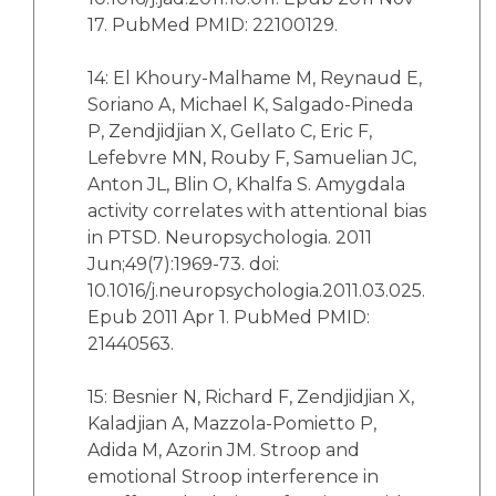
17. PubMed PMID: 22100129.
14: El Khoury-Malhame M, Reynaud E,
Soriano A, Michael K, Salgado-Pineda
P, Zendjidjian X, Gellato C, Eric F,
Lefebvre MN, Rouby F, Samuelian JC,
Anton JL, Blin O, Khalfa S. Amygdala
activity correlates with attentional bias
in PTSD. Neuropsychologia. 2011
Jun;49(7):1969-73. doi:
10.1016/j.neuropsychologia.2011.03.025.
Epub 2011 Apr 1. PubMed PMID:
21440563.
15: Besnier N, Richard F, Zendjidjian X,
Kaladjian A, Mazzola-Pomietto P,
Adida M, Azorin JM. Stroop and
emotional Stroop interference in