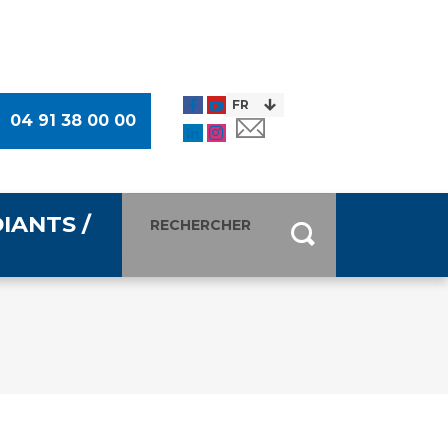
04 91 38 00 00
IANTS /
entants
ultimédia
 Des Usagers (CDU)
de presse
ocaux des Usagers
esse
usagers