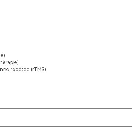
le)
hérapie)
enne répétée (rTMS)