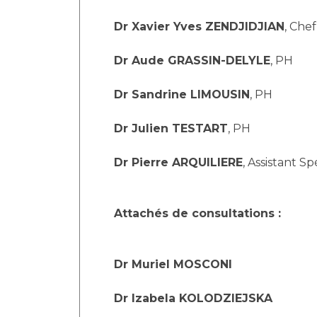
Laïcité et cultes
Les structures de recherche
Les associations
Dr Xavier Yves ZENDJIDJIAN
, Che
Livret d'accueil
Dr Aude GRASSIN-DELYLE
, PH
Salon des familles
Transports sanitaires
Dr Sandrine LIMOUSIN
, PH
Vos droits, vos devoirs
Dr Julien TESTART
, PH
Dr Pierre ARQUILIERE
, Assistant Sp
Attachés de consultations :
Dr Muriel MOSCONI
Dr Izabela KOLODZIEJSKA