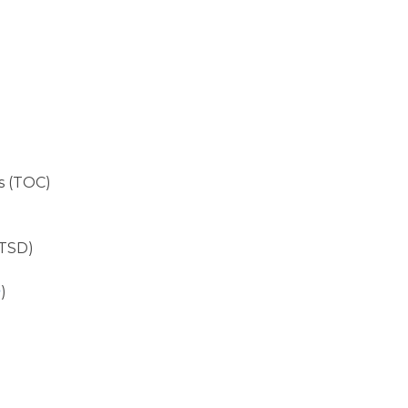
s (TOC)
PTSD)
)
P