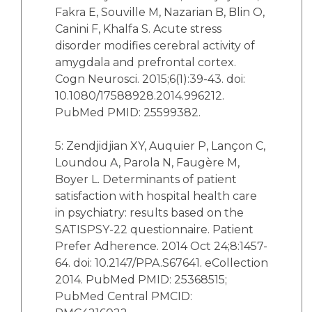
Fakra E, Souville M, Nazarian B, Blin O,
Canini F, Khalfa S. Acute stress
disorder modifies cerebral activity of
amygdala and prefrontal cortex.
Cogn Neurosci. 2015;6(1):39-43. doi:
10.1080/17588928.2014.996212.
PubMed PMID: 25599382.
5: Zendjidjian XY, Auquier P, Lançon C,
Loundou A, Parola N, Faugère M,
Boyer L. Determinants of patient
satisfaction with hospital health care
in psychiatry: results based on the
SATISPSY-22 questionnaire. Patient
Prefer Adherence. 2014 Oct 24;8:1457-
64. doi: 10.2147/PPA.S67641. eCollection
2014. PubMed PMID: 25368515;
PubMed Central PMCID: