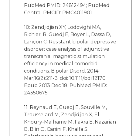
PubMed PMID: 24812494; PubMed
Central PMCID: PMC4011901.
10: Zendjidjian XY, Lodovighi MA,
Richieri R, Guedj E, Boyer L, Dassa D,
Lançon C. Resistant bipolar depressive
disorder: case analysis of adjunctive
transcranial magnetic stimulation
efficiency in medical comorbid
conditions. Bipolar Disord. 2014
Mar;16(2):211-3. doi: 10.1111/bdi.12170.
Epub 2013 Dec 18. PubMed PMID:
24350675.
11: Reynaud E, Guedj E, Souville M,
Trousselard M, Zendjidjian X, El
Khoury-Malhame M, Fakra E, Nazarian
B, Blin O, Canini F, Khalfa S.