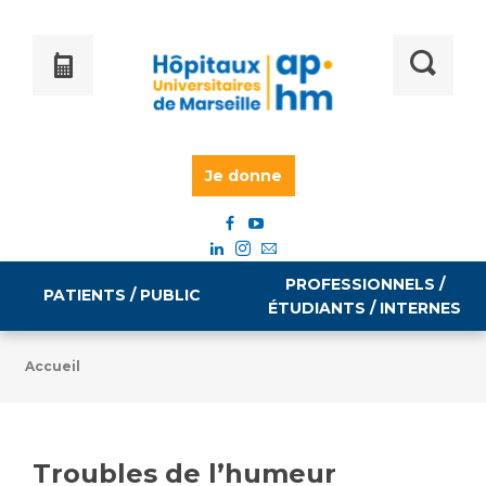
Je donne
PROFESSIONNELS /
PATIENTS / PUBLIC
ÉTUDIANTS / INTERNES
Accueil
Informations pratiques
Égalité professionnelle
Accès à votre dossier médical
Troubles de l’humeur
Emploi / formation
Tarifs