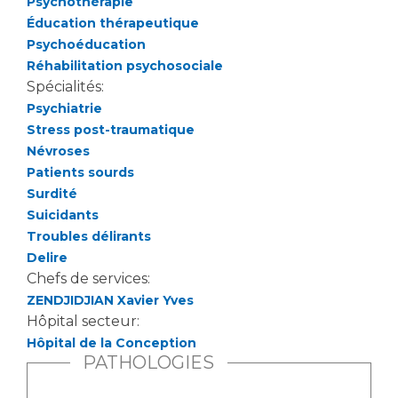
Psychothérapie
Liste des marchés conclus
Éducation thérapeutique
Documents utiles
Psychoéducation
Qualité
Réhabilitation psychosociale
Spécialités:
Psychiatrie
Nos indicateurs qualité et de sécurité des soins
Stress post-traumatique
Névroses
Patients sourds
Protection des données
Surdité
Suicidants
Troubles délirants
Sécurité
Delire
Chefs de services:
ZENDJIDJIAN Xavier Yves
Les recherches en santé à l’AP-HM
Hôpital secteur:
Hôpital de la Conception
PATHOLOGIES
Lieu de santé sans tabac