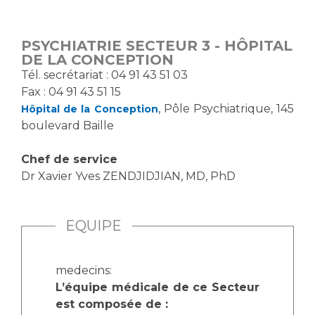
Vous accompagnez, vous rendez visite à un patient
Emplois paramédicaux
Vous allez être hospitalisé(e)
PSYCHIATRIE SECTEUR 3 - HÔPITAL
Emplois administratifs
Vous avez un examen d'imagerie ou de radiologie
DE LA CONCEPTION
Emplois médicaux
à réaliser
T​él. secrétariat : 04 91 43 51 03
Espace Formation
Fax : 04 91 43 51 15
Vous avez une analyse à réaliser
, Pôle Psychiatrique, 145
Hôpital de la Conception
Étudiants hospitaliers
Vous venez en consultation
boulevard Baille
Emplois techniques et médico-techniques
myaphm, votre espace santé en ligne
Emplois divers
Infos COVID-19
Chef de service
Emplois socio-éducatifs
Dr Xavier Yves ZENDJIDJIAN, MD, PhD
Statuts
Vivre ensemble à l'hôpital
Stages paramédicaux
EQUIPE
Culture à l'hôpital
Laïcité et cultes
Chercheurs
medecins:
Les associations
L’équipe médicale de ce Secteur
La recherche clinique à l'AP-HM
Livret d'accueil
est composée de :