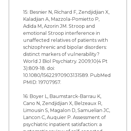
15: Besnier N, Richard F, Zendjidjian X,
Kaladjian A, Mazzola-Pomietto P,
Adida M, Azorin JM. Stroop and
emotional Stroop interference in
unaffected relatives of patients with
schizophrenic and bipolar disorders:
distinct markers of vulnerability?
World J Biol Psychiatry. 2009;10(4 Pt
3):809-18. doi:
10.1080/15622970903131589. PubMed
PMID: 19707957.
16: Boyer L, Baumstarck-Barrau K,
Cano N, Zendjidjian X, Belzeaux R,
Limousin S, Magalon D, Samuelian JC,
Lancon C, Auquier P. Assessment of
psychiatric inpatient satisfaction: a