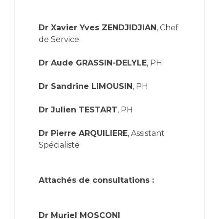
Les structures de recherche
Salon des familles
Transports sanitaires
Dr Xavier Yves ZENDJIDJIAN
, Chef
Vos droits, vos devoirs
Écoles et Instituts de Formation
de Service
Dr Aude GRASSIN-DELYLE
, PH
Handicap
Plateforme des internes
Dr Sandrine LIMOUSIN
, PH
Handi 13
Pôle Médecine Physique et Réadaptation
Dr Julien TESTART
, PH
Professionnels de santé
Accueil sourds et malentendants
Dr Pierre ARQUILIERE
, Assistant
Charte Romain Jacob
Adresser un patient
Spécialiste
Mouvement Parcours Handicap 13
Réseaux de soins
Adresser un examen au Laboratoire de Biologie
Médicale
Attachés de consultations :
Activité physique
Radiologie / Imagerie
Cancérologie
Dr Muriel MOSCONI