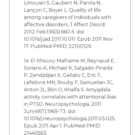
Limousin S, Gaubert N, Parola N,
Lançon C, Boyer L. Quality of life
among caregivers of individuals with
affective disorders. J Affect Disord.
2012 Feb;136(3):660-5. doi:
10.1016/j.jad.2011.10.011. Epub 2011 Nov
17. PubMed PMID: 22100129.
14: El Khoury-Malhame M, Reynaud E,
Soriano A, Michael K, Salgado-Pineda
P, Zendjidjian X, Gellato C, Eric F,
Lefebvre MN, Rouby F, Samuelian JC,
Anton JL, Blin O, Khalfa S. Amygdala
activity correlates with attentional bias
in PTSD. Neuropsychologia. 2011
Jun;49(7):1969-73. doi:
10.1016/j.neuropsychologia.2011.03.025.
Epub 2011 Apr 1. PubMed PMID:
21440563.