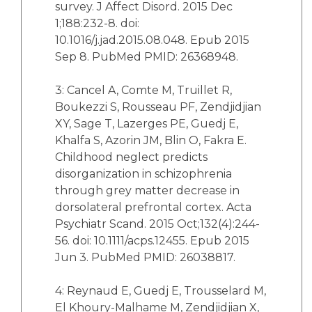
survey. J Affect Disord. 2015 Dec
1;188:232-8. doi:
10.1016/j.jad.2015.08.048. Epub 2015
Sep 8. PubMed PMID: 26368948.
3: Cancel A, Comte M, Truillet R,
Boukezzi S, Rousseau PF, Zendjidjian
XY, Sage T, Lazerges PE, Guedj E,
Khalfa S, Azorin JM, Blin O, Fakra E.
Childhood neglect predicts
disorganization in schizophrenia
through grey matter decrease in
dorsolateral prefrontal cortex. Acta
Psychiatr Scand. 2015 Oct;132(4):244-
56. doi: 10.1111/acps.12455. Epub 2015
Jun 3. PubMed PMID: 26038817.
4: Reynaud E, Guedj E, Trousselard M,
El Khoury-Malhame M, Zendjidjian X,