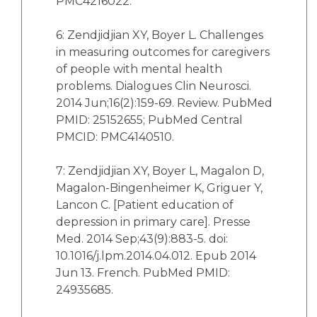
PMC4216022.
6: Zendjidjian XY, Boyer L. Challenges
in measuring outcomes for caregivers
of people with mental health
problems. Dialogues Clin Neurosci.
2014 Jun;16(2):159-69. Review. PubMed
PMID: 25152655; PubMed Central
PMCID: PMC4140510.
7: Zendjidjian XY, Boyer L, Magalon D,
Magalon-Bingenheimer K, Griguer Y,
Lancon C. [Patient education of
depression in primary care]. Presse
Med. 2014 Sep;43(9):883-5. doi:
10.1016/j.lpm.2014.04.012. Epub 2014
Jun 13. French. PubMed PMID:
24935685.