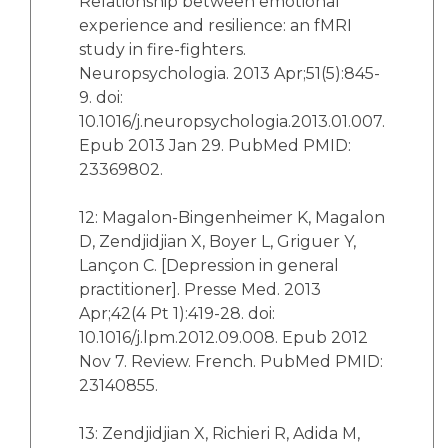
Relationship between emotional
experience and resilience: an fMRI
study in fire-fighters.
Neuropsychologia. 2013 Apr;51(5):845-
9. doi:
10.1016/j.neuropsychologia.2013.01.007.
Epub 2013 Jan 29. PubMed PMID:
23369802.
12: Magalon-Bingenheimer K, Magalon
D, Zendjidjian X, Boyer L, Griguer Y,
Lançon C. [Depression in general
practitioner]. Presse Med. 2013
Apr;42(4 Pt 1):419-28. doi:
10.1016/j.lpm.2012.09.008. Epub 2012
Nov 7. Review. French. PubMed PMID:
23140855.
13: Zendjidjian X, Richieri R, Adida M,