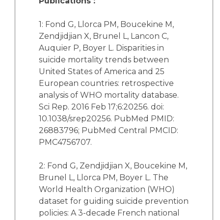
Publications :
1: Fond G, Llorca PM, Boucekine M,
Zendjidjian X, Brunel L, Lancon C,
Auquier P, Boyer L. Disparities in
suicide mortality trends between
United States of America and 25
European countries: retrospective
analysis of WHO mortality database.
Sci Rep. 2016 Feb 17;6:20256. doi:
10.1038/srep20256. PubMed PMID:
26883796; PubMed Central PMCID:
PMC4756707.
2: Fond G, Zendjidjian X, Boucekine M,
Brunel L, Llorca PM, Boyer L. The
World Health Organization (WHO)
dataset for guiding suicide prevention
policies: A 3-decade French national