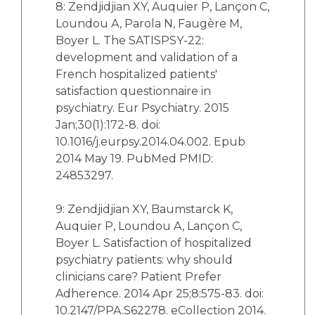
8: Zendjidjian XY, Auquier P, Lançon C,
Loundou A, Parola N, Faugère M,
Boyer L. The SATISPSY-22:
development and validation of a
French hospitalized patients'
satisfaction questionnaire in
psychiatry. Eur Psychiatry. 2015
Jan;30(1):172-8. doi:
10.1016/j.eurpsy.2014.04.002. Epub
2014 May 19. PubMed PMID:
24853297.
9: Zendjidjian XY, Baumstarck K,
Auquier P, Loundou A, Lançon C,
Boyer L. Satisfaction of hospitalized
psychiatry patients: why should
clinicians care? Patient Prefer
Adherence. 2014 Apr 25;8:575-83. doi:
10.2147/PPA.S62278. eCollection 2014.