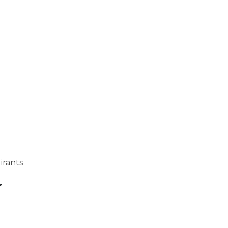
irants
r