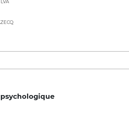
ILVA
AZECQ
-psychologique