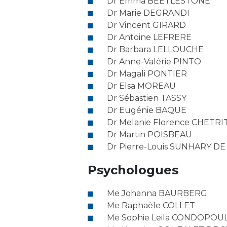
Dr Emma BEETLESTONE
Laïcité et cultes
Les structures de recherche
Dr Marie DEGRANDI
Les associations
Dr Vincent GIRARD
Livret d'accueil
Dr Antoine LEFRERE
Salon des familles
Dr Barbara LELLOUCHE
Transports sanitaires
Dr Anne-Valérie PINTO
Dr Magali PONTIER
Vos droits, vos devoirs
Dr Elsa MOREAU
Dr Sébastien TASSY
Dr Eugénie BAQUE
Dr Melanie Florence CHETRI
Dr Martin POISBEAU
Dr Pierre-Louis SUNHARY DE
Psychologues
Me Johanna BAURBERG
Me Raphaèle COLLET
Me Sophie Leila CONDOPOU