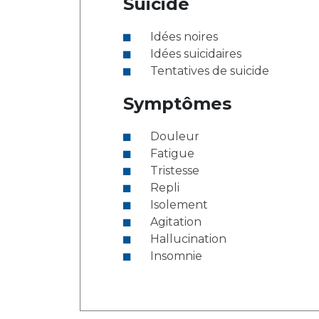
Suicide
Idées noires
Idées suicidaires
Tentatives de suicide
Symptômes
Douleur
Fatigue
Tristesse
Repli
Isolement
Agitation
Hallucination
Insomnie