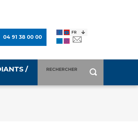
04 91 38 00 00
IANTS /
entants
ultimédia
 Des Usagers (CDU)
de presse
ocaux des Usagers
esse
usagers