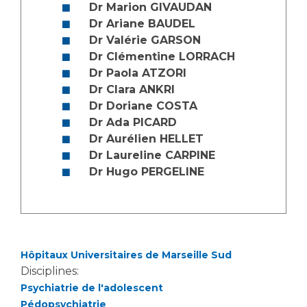
Les structures de recherche
Salon des familles
Dr Marion GIVAUDAN
Dr Ariane BAUDEL
Transports sanitaires
Dr Valérie GARSON
Vos droits, vos devoirs
Écoles et Instituts de Formation
Dr Clémentine LORRACH
Dr Paola ATZORI
Dr Clara ANKRI
Handicap
Dr Doriane COSTA
Plateforme des internes
Dr Ada PICARD
Handi 13
Dr Aurélien HELLET
Pôle Médecine Physique et Réadaptation
Dr Laureline CARPINE
Professionnels de santé
Accueil sourds et malentendants
Dr Hugo PERGELINE
Charte Romain Jacob
Adresser un patient
Mouvement Parcours Handicap 13
Réseaux de soins
Adresser un examen au Laboratoire de Biologie
Médicale
Hôpitaux Universitaires de Marseille Sud
Activité physique
Radiologie / Imagerie
Disciplines:
Cancérologie
Psychiatrie de l'adolescent
Pédopsychiatrie