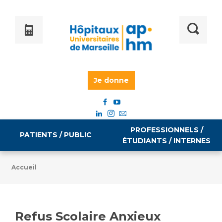
Je donne
PROFESSIONNELS /
PATIENTS / PUBLIC
ÉTUDIANTS / INTERNES
Accueil
Informations pratiques
Égalité professionnelle
Accès à votre dossier médical
Refus Scolaire Anxieux
Emploi / formation
Tarifs