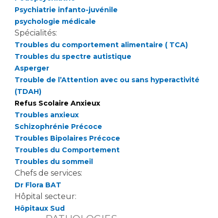
Les pôles d'activité médicale
Cancer
Psychiatrie infanto-juvénile
Anatomie et Cytologie Pathologiques
psychologie médicale
Adresser un examen au Laboratoire d'Infectiologie
Spécialités:
Médecine nucléaire
Centres de référence Maladies Rares
Troubles du comportement alimentaire ( TCA)
Plateforme d'Expertise Maladies Rares
Troubles du spectre autistique
Asperger
Maladies rares
Trouble de l’Attention avec ou sans hyperactivité
Presse / Multimédia
(TDAH)
Refus Scolaire Anxieux
Maternité Hôpital Nord
Troubles anxieux
Communiqués de presse
Schizophrénie Précoce
Dossiers de presse
Troubles Bipolaires Précoce
Médiathèque
Troubles du Comportement
Troubles du sommeil
Vos représentants
Chefs de services:
Fournisseurs
Dr Flora BAT
La Commission Des Usagers (CDU)
Hôpital secteur:
Les Comités Locaux des Usagers
Rôles et missions
Hôpitaux Sud
Le projet des usagers