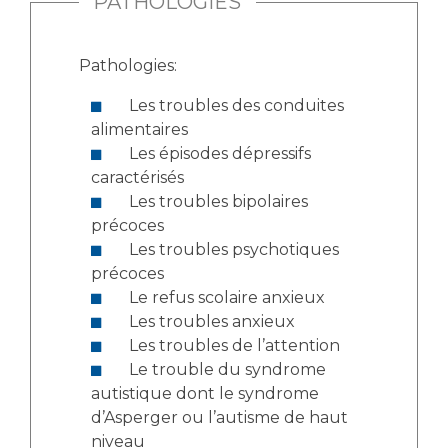
PATHOLOGIES
Liste des marchés conclus
Documents utiles
Pathologies:
Qualité
Les troubles des conduites
Nos indicateurs qualité et de sécurité des soins
alimentaires
Les épisodes dépressifs
caractérisés
Protection des données
Les troubles bipolaires
précoces
Les troubles psychotiques
précoces
Sécurité
Le refus scolaire anxieux
Les troubles anxieux
Les troubles de l’attention
Les recherches en santé à l’AP-HM
Le trouble du syndrome
autistique dont le syndrome
d’Asperger ou l’autisme de haut
Lieu de santé sans tabac
niveau