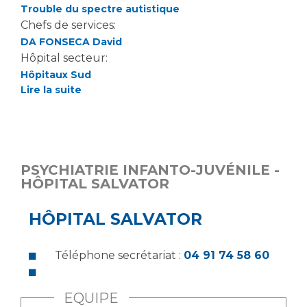
Les structures de recherche
Salon des familles
Trouble du spectre autistique
Transports sanitaires
Chefs de services:
DA FONSECA David
Vos droits, vos devoirs
Écoles et Instituts de Formation
Hôpital secteur:
Hôpitaux Sud
Lire la suite
Handicap
Plateforme des internes
Handi 13
Pôle Médecine Physique et Réadaptation
Professionnels de santé
PSYCHIATRIE INFANTO-JUVÉNILE -
Accueil sourds et malentendants
HÔPITAL SALVATOR
Charte Romain Jacob
Adresser un patient
Mouvement Parcours Handicap 13
HÔPITAL SALVATOR
Réseaux de soins
Adresser un examen au Laboratoire de Biologie
Médicale
Téléphone secrétariat :
04 91 74 58 60
Activité physique
Radiologie / Imagerie
Cancérologie
EQUIPE