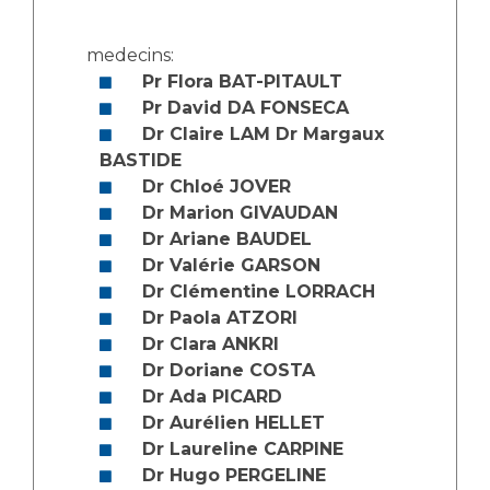
Les pôles d'activité médicale
Cancer
Anatomie et Cytologie Pathologiques
medecins:
Adresser un examen au Laboratoire d'Infectiologie
Pr Flora BAT-PITAULT
Médecine nucléaire
Centres de référence Maladies Rares
Pr David DA FONSECA
Plateforme d'Expertise Maladies Rares
Dr Claire LAM Dr Margaux
BASTIDE
Maladies rares
Dr Chloé JOVER
Presse / Multimédia
Dr Marion GIVAUDAN
Dr Ariane BAUDEL
Maternité Hôpital Nord
Communiqués de presse
Dr Valérie GARSON
Dr Clémentine LORRACH
Dossiers de presse
Dr Paola ATZORI
Médiathèque
Dr Clara ANKRI
Vos représentants
Dr Doriane COSTA
Dr Ada PICARD
Fournisseurs
Dr Aurélien HELLET
La Commission Des Usagers (CDU)
Dr Laureline CARPINE
Les Comités Locaux des Usagers
Rôles et missions
Dr Hugo PERGELINE
Le projet des usagers