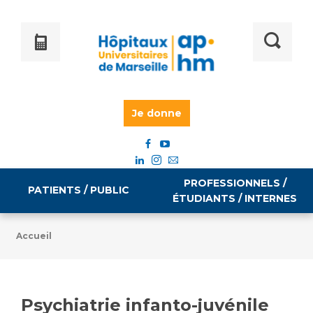
Je donne
PROFESSIONNELS /
PATIENTS / PUBLIC
ÉTUDIANTS / INTERNES
Accueil
Informations pratiques
Égalité professionnelle
Accès à votre dossier médical
Psychiatrie infanto-juvénile
Emploi / formation
Tarifs