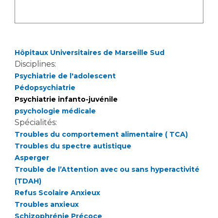
Liste des marchés conclus
Documents utiles
Qualité
Hôpitaux Universitaires de Marseille Sud
Nos indicateurs qualité et de sécurité des soins
Disciplines:
Psychiatrie de l'adolescent
Pédopsychiatrie
Protection des données
Psychiatrie infanto-juvénile
psychologie médicale
Spécialités:
Sécurité
Troubles du comportement alimentaire ( TCA)
Troubles du spectre autistique
Asperger
Trouble de l’Attention avec ou sans hyperactivité
Les recherches en santé à l’AP-HM
(TDAH)
Refus Scolaire Anxieux
Troubles anxieux
Lieu de santé sans tabac
Schizophrénie Précoce