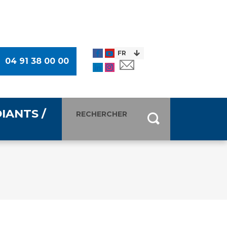
04 91 38 00 00
IANTS /
entants
ultimédia
 Des Usagers (CDU)
de presse
ocaux des Usagers
esse
usagers