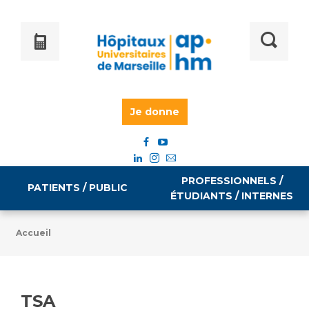
Je donne
PROFESSIONNELS /
PATIENTS / PUBLIC
ÉTUDIANTS / INTERNES
Accueil
Informations pratiques
Égalité professionnelle
Accès à votre dossier médical
TSA
Emploi / formation
Tarifs