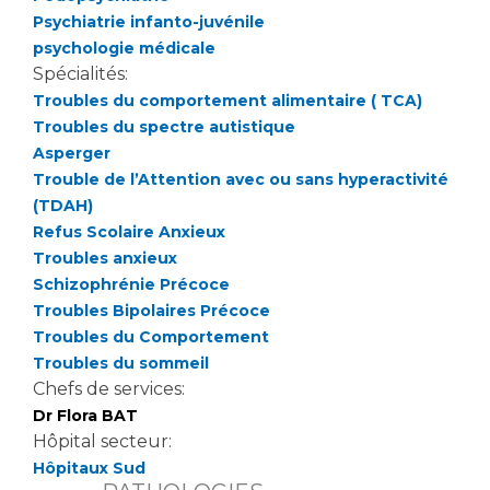
Les pôles d'activité médicale
Cancer
Psychiatrie infanto-juvénile
Anatomie et Cytologie Pathologiques
psychologie médicale
Adresser un examen au Laboratoire d'Infectiologie
Spécialités:
Médecine nucléaire
Centres de référence Maladies Rares
Troubles du comportement alimentaire ( TCA)
Plateforme d'Expertise Maladies Rares
Troubles du spectre autistique
Asperger
Maladies rares
Trouble de l’Attention avec ou sans hyperactivité
Presse / Multimédia
(TDAH)
Refus Scolaire Anxieux
Maternité Hôpital Nord
Troubles anxieux
Communiqués de presse
Schizophrénie Précoce
Dossiers de presse
Troubles Bipolaires Précoce
Médiathèque
Troubles du Comportement
Troubles du sommeil
Vos représentants
Chefs de services:
Fournisseurs
Dr Flora BAT
La Commission Des Usagers (CDU)
Hôpital secteur:
Les Comités Locaux des Usagers
Rôles et missions
Hôpitaux Sud
Le projet des usagers