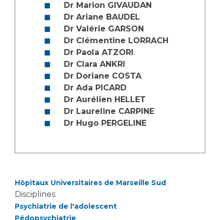
Les structures de recherche
Salon des familles
Dr Marion GIVAUDAN
Dr Ariane BAUDEL
Transports sanitaires
Dr Valérie GARSON
Vos droits, vos devoirs
Écoles et Instituts de Formation
Dr Clémentine LORRACH
Dr Paola ATZORI
Dr Clara ANKRI
Handicap
Dr Doriane COSTA
Plateforme des internes
Dr Ada PICARD
Handi 13
Dr Aurélien HELLET
Pôle Médecine Physique et Réadaptation
Dr Laureline CARPINE
Professionnels de santé
Accueil sourds et malentendants
Dr Hugo PERGELINE
Charte Romain Jacob
Adresser un patient
Mouvement Parcours Handicap 13
Réseaux de soins
Adresser un examen au Laboratoire de Biologie
Médicale
Hôpitaux Universitaires de Marseille Sud
Activité physique
Radiologie / Imagerie
Disciplines:
Cancérologie
Psychiatrie de l'adolescent
Pédopsychiatrie