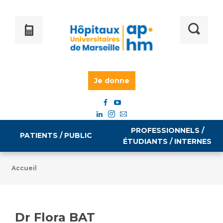
Je donne
PROFESSIONNELS /
PATIENTS / PUBLIC
ÉTUDIANTS / INTERNES
Accueil
Informations pratiques
Égalité professionnelle
Accès à votre dossier médical
Dr Flora BAT
Emploi / formation
Tarifs