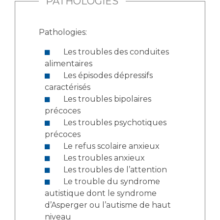
PATHOLOGIES
Liste des marchés conclus
Documents utiles
Pathologies:
Qualité
Les troubles des conduites
Nos indicateurs qualité et de sécurité des soins
alimentaires
Les épisodes dépressifs
caractérisés
Protection des données
Les troubles bipolaires
précoces
Les troubles psychotiques
précoces
Sécurité
Le refus scolaire anxieux
Les troubles anxieux
Les troubles de l’attention
Les recherches en santé à l’AP-HM
Le trouble du syndrome
autistique dont le syndrome
d’Asperger ou l’autisme de haut
Lieu de santé sans tabac
niveau