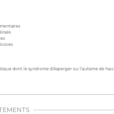
imentaires
érisés
ces
écoces
tique dont le syndrome d’Asperger ou l’autisme de hau
ITEMENTS