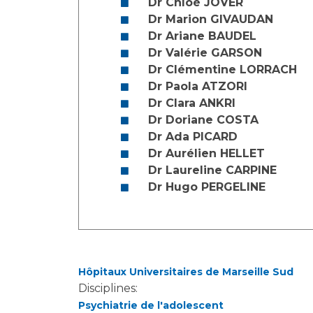
Dr Chloé JOVER
Laïcité et cultes
Les structures de recherche
Dr Marion GIVAUDAN
Les associations
Dr Ariane BAUDEL
Livret d'accueil
Dr Valérie GARSON
Salon des familles
Dr Clémentine LORRACH
Transports sanitaires
Dr Paola ATZORI
Vos droits, vos devoirs
Dr Clara ANKRI
Dr Doriane COSTA
Dr Ada PICARD
Dr Aurélien HELLET
Dr Laureline CARPINE
Dr Hugo PERGELINE
Hôpitaux Universitaires de Marseille Sud
Disciplines:
Psychiatrie de l'adolescent