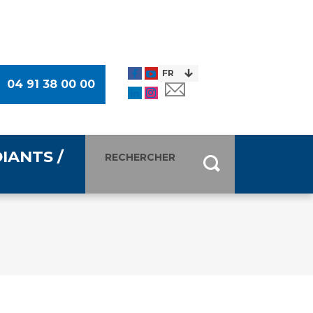
04 91 38 00 00
IANTS /
entants
ultimédia
 Des Usagers (CDU)
de presse
ocaux des Usagers
esse
usagers