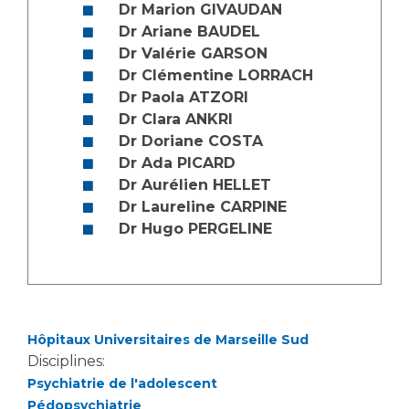
Les structures de recherche
Salon des familles
Dr Marion GIVAUDAN
Dr Ariane BAUDEL
Transports sanitaires
Dr Valérie GARSON
Vos droits, vos devoirs
Écoles et Instituts de Formation
Dr Clémentine LORRACH
Dr Paola ATZORI
Dr Clara ANKRI
Handicap
Dr Doriane COSTA
Plateforme des internes
Dr Ada PICARD
Handi 13
Dr Aurélien HELLET
Pôle Médecine Physique et Réadaptation
Dr Laureline CARPINE
Professionnels de santé
Accueil sourds et malentendants
Dr Hugo PERGELINE
Charte Romain Jacob
Adresser un patient
Mouvement Parcours Handicap 13
Réseaux de soins
Adresser un examen au Laboratoire de Biologie
Médicale
Hôpitaux Universitaires de Marseille Sud
Activité physique
Radiologie / Imagerie
Disciplines:
Cancérologie
Psychiatrie de l'adolescent
Pédopsychiatrie