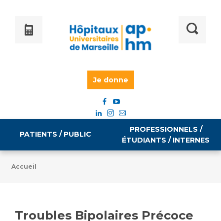
Je donne
PROFESSIONNELS /
PATIENTS / PUBLIC
ÉTUDIANTS / INTERNES
Accueil
Informations pratiques
Égalité professionnelle
Accès à votre dossier médical
Troubles Bipolaires Précoce
Emploi / formation
Tarifs