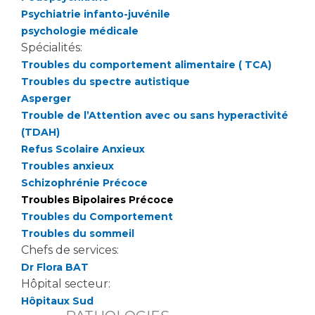
Les pôles d'activité médicale
Cancer
Psychiatrie infanto-juvénile
Anatomie et Cytologie Pathologiques
psychologie médicale
Adresser un examen au Laboratoire d'Infectiologie
Spécialités:
Médecine nucléaire
Centres de référence Maladies Rares
Troubles du comportement alimentaire ( TCA)
Plateforme d'Expertise Maladies Rares
Troubles du spectre autistique
Asperger
Maladies rares
Trouble de l’Attention avec ou sans hyperactivité
Presse / Multimédia
(TDAH)
Refus Scolaire Anxieux
Maternité Hôpital Nord
Troubles anxieux
Communiqués de presse
Schizophrénie Précoce
Dossiers de presse
Troubles Bipolaires Précoce
Médiathèque
Troubles du Comportement
Troubles du sommeil
Vos représentants
Chefs de services:
Fournisseurs
Dr Flora BAT
La Commission Des Usagers (CDU)
Hôpital secteur:
Les Comités Locaux des Usagers
Rôles et missions
Hôpitaux Sud
Le projet des usagers