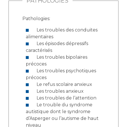
PATHOLOGIES
Liste des marchés conclus
Documents utiles
Pathologies:
Qualité
Les troubles des conduites
Nos indicateurs qualité et de sécurité des soins
alimentaires
Les épisodes dépressifs
caractérisés
Protection des données
Les troubles bipolaires
précoces
Les troubles psychotiques
précoces
Sécurité
Le refus scolaire anxieux
Les troubles anxieux
Les troubles de l’attention
Les recherches en santé à l’AP-HM
Le trouble du syndrome
autistique dont le syndrome
d’Asperger ou l’autisme de haut
Lieu de santé sans tabac
niveau