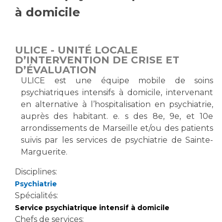
à domicile
Vous accompagnez, vous rendez visite à un patient
Emplois paramédicaux
Vous allez être hospitalisé(e)
Emplois administratifs
Vous avez un examen d'imagerie ou de radiologie
ULICE - UNITÉ LOCALE
Emplois médicaux
à réaliser
D’INTERVENTION DE CRISE ET
Espace Formation
Vous avez une analyse à réaliser
D’ÉVALUATION
Étudiants hospitaliers
Vous venez en consultation
ULICE est une équipe mobile de soins
Emplois techniques et médico-techniques
psychiatriques intensifs à domicile, intervenant
myaphm, votre espace santé en ligne
en alternative à l’hospitalisation en psychiatrie,
Emplois divers
Infos COVID-19
auprès des habitant. e. s des 8e, 9e, et 10e
Emplois socio-éducatifs
arrondissements de Marseille et/ou des patients
Statuts
suivis par les services de psychiatrie de Sainte-
Vivre ensemble à l'hôpital
Stages paramédicaux
Marguerite.
Culture à l'hôpital
Disciplines:
Psychiatrie
Laïcité et cultes
Chercheurs
Spécialités:
Les associations
Service psychiatrique intensif à domicile
La recherche clinique à l'AP-HM
Livret d'accueil
Chefs de services: