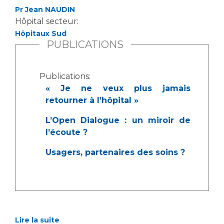
Les structures de recherche
Salon des familles
Pr Jean NAUDIN
Transports sanitaires
Hôpital secteur:
Vos droits, vos devoirs
Hôpitaux Sud
Écoles et Instituts de Formation
PUBLICATIONS
Handicap
Publications:
Plateforme des internes
« Je ne veux plus jamais
Handi 13
retourner à l’hôpital »
Pôle Médecine Physique et Réadaptation
Professionnels de santé
L’Open Dialogue : un miroir de
Accueil sourds et malentendants
l’écoute ?
Charte Romain Jacob
Adresser un patient
Mouvement Parcours Handicap 13
Usagers, partenaires des soins ?
Réseaux de soins
Adresser un examen au Laboratoire de Biologie
Médicale
Activité physique
Radiologie / Imagerie
Cancérologie
Lire la suite