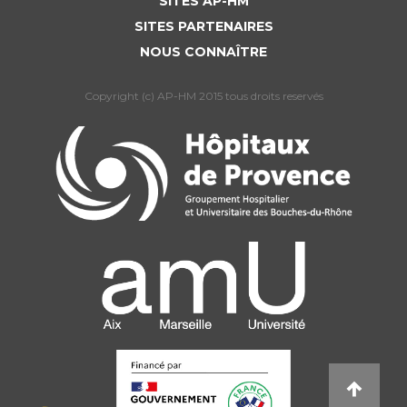
SITES AP-HM
Liste des marchés conclus
SITES PARTENAIRES
Documents utiles
NOUS CONNAÎTRE
Qualité
Copyright (c) AP-HM 2015 tous droits reservés
Nos indicateurs qualité et de sécurité des soins
Protection des données
Sécurité
Les recherches en santé à l’AP-HM
Lieu de santé sans tabac