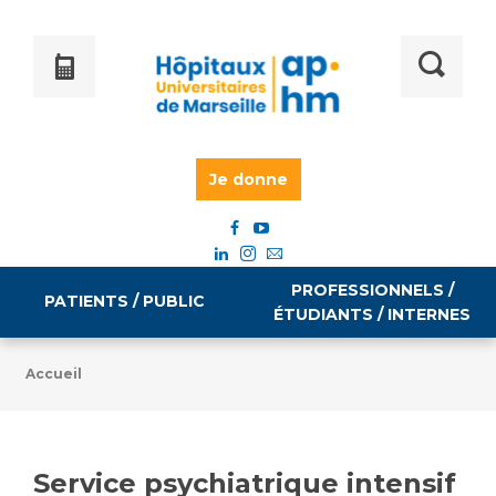
Je donne
PROFESSIONNELS /
PATIENTS / PUBLIC
ÉTUDIANTS / INTERNES
Accueil
Informations pratiques
Égalité professionnelle
Accès à votre dossier médical
Service psychiatrique intensif
Emploi / formation
Tarifs