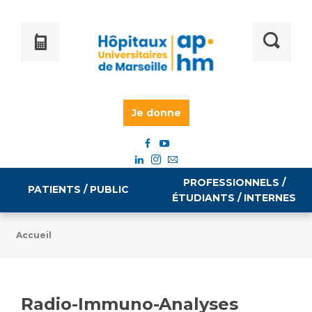
Je donne
PROFESSIONNELS /
PATIENTS / PUBLIC
ÉTUDIANTS / INTERNES
Accueil
Informations pratiques
Égalité professionnelle
Accès à votre dossier médical
Radio-Immuno-Analyses
Emploi / formation
Tarifs