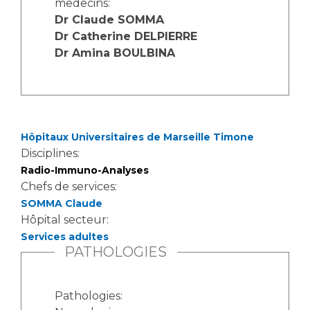
medecins:
Les structures de recherche
Salon des familles
Dr Claude SOMMA
Transports sanitaires
Dr Catherine DELPIERRE
Vos droits, vos devoirs
Dr Amina BOULBINA
Écoles et Instituts de Formation
Handicap
Plateforme des internes
Handi 13
Hôpitaux Universitaires de Marseille Timone
Pôle Médecine Physique et Réadaptation
Disciplines:
Professionnels de santé
Radio-Immuno-Analyses
Accueil sourds et malentendants
Chefs de services:
Charte Romain Jacob
Adresser un patient
SOMMA Claude
Mouvement Parcours Handicap 13
Réseaux de soins
Hôpital secteur:
Adresser un examen au Laboratoire de Biologie
Services adultes
PATHOLOGIES
Médicale
Activité physique
Radiologie / Imagerie
Cancérologie
Pathologies: