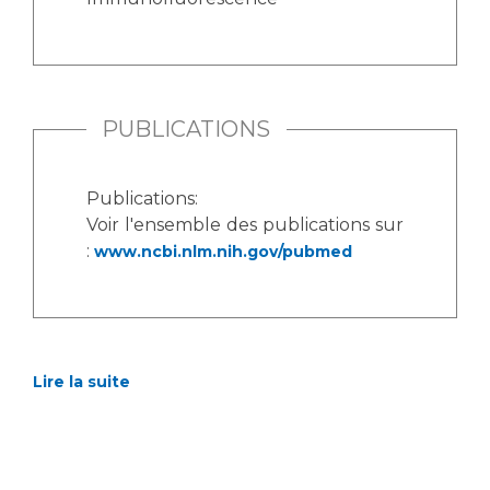
Liste des marchés conclus
Documents utiles
Qualité
PUBLICATIONS
Nos indicateurs qualité et de sécurité des soins
Publications:
Protection des données
Voir l'ensemble des publications sur
:
www.ncbi.nlm.nih.gov/pubmed
Sécurité
Lire la suite
Les recherches en santé à l’AP-HM
Lieu de santé sans tabac