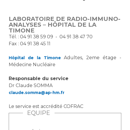
Vous accompagnez, vous rendez visite à un patient
Emplois paramédicaux
Vous allez être hospitalisé(e)
LABORATOIRE DE RADIO-IMMUNO-
Emplois administratifs
Vous avez un examen d'imagerie ou de radiologie
ANALYSES – HÔPITAL DE LA
Emplois médicaux
TIMONE
à réaliser
Tél. : 04 91 38 59 09 - 04 91 38 47 70
Espace Formation
Vous avez une analyse à réaliser
Fax : 04 91 38 45 11
Étudiants hospitaliers
Vous venez en consultation
Emplois techniques et médico-techniques
myaphm, votre espace santé en ligne
Adultes, 2eme étage -
Hôpital de la Timone
Emplois divers
Infos COVID-19
Médecine Nucléaire
Emplois socio-éducatifs
Statuts
Responsable du service
Vivre ensemble à l'hôpital
Dr Claude SOMMA
Stages paramédicaux
claude.somma@ap-hm.fr
Culture à l'hôpital
Le service est accrédité COFRAC
Laïcité et cultes
Chercheurs
EQUIPE
Les associations
La recherche clinique à l'AP-HM
Livret d'accueil