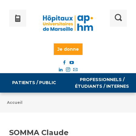
Je donne
PROFESSIONNELS /
PATIENTS / PUBLIC
ÉTUDIANTS / INTERNES
Accueil
Informations pratiques
Égalité professionnelle
Accès à votre dossier médical
SOMMA Claude
Emploi / formation
Tarifs