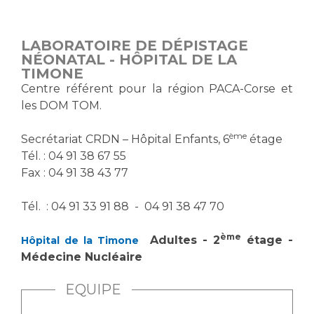
Vous accompagnez, vous rendez visite à un patient
Emplois paramédicaux
Vous allez être hospitalisé(e)
LABORATOIRE DE DÉPISTAGE
Emplois administratifs
Vous avez un examen d'imagerie ou de radiologie
NÉONATAL - HÔPITAL DE LA
Emplois médicaux
TIMONE
à réaliser
Centre référent pour la région PACA-Corse et
Espace Formation
Vous avez une analyse à réaliser
les DOM TOM.
Étudiants hospitaliers
Vous venez en consultation
Emplois techniques et médico-techniques
myaphm, votre espace santé en ligne
ème
Secrétariat CRDN – Hôpital Enfants, 6
étage
Emplois divers
Infos COVID-19
Tél. : 04 91 38 67 55
Emplois socio-éducatifs
Fax : 04 91 38 43 77
Statuts
Vivre ensemble à l'hôpital
Tél. : 04 91 33 91 88 - 04 91 38 47 70
Stages paramédicaux
ème
Adultes - 2
étage -
Hôpital de la Timone
Culture à l'hôpital
Médecine Nucléaire
Laïcité et cultes
Chercheurs
Les associations
EQUIPE
La recherche clinique à l'AP-HM
Livret d'accueil