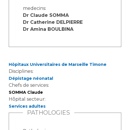
Les structures de recherche
Salon des familles
medecins:
Transports sanitaires
Dr Claude SOMMA
Vos droits, vos devoirs
Dr Catherine DELPIERRE
Écoles et Instituts de Formation
Dr Amina BOULBINA
Handicap
Plateforme des internes
Handi 13
Pôle Médecine Physique et Réadaptation
Hôpitaux Universitaires de Marseille Timone
Professionnels de santé
Disciplines:
Accueil sourds et malentendants
Dépistage néonatal
Charte Romain Jacob
Adresser un patient
Chefs de services:
Mouvement Parcours Handicap 13
Réseaux de soins
SOMMA Claude
Hôpital secteur:
Adresser un examen au Laboratoire de Biologie
Médicale
Services adultes
Activité physique
PATHOLOGIES
Radiologie / Imagerie
Cancérologie