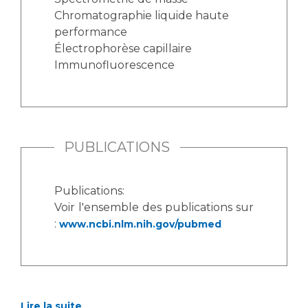
Liste des marchés conclus
Chromatographie liquide haute
Documents utiles
performance
Qualité
Électrophorèse capillaire
Immunofluorescence
Nos indicateurs qualité et de sécurité des soins
Protection des données
PUBLICATIONS
Sécurité
Publications:
Voir l'ensemble des publications sur
:
www.ncbi.nlm.nih.gov/pubmed
Les recherches en santé à l’AP-HM
Lieu de santé sans tabac
Lire la suite