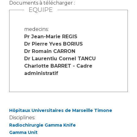
Les structures de recherche
Salon des familles
Documents à télécharger :
EQUIPE
Transports sanitaires
Vos droits, vos devoirs
Écoles et Instituts de Formation
medecins:
Pr Jean-Marie REGIS
Handicap
Dr Pierre Yves BORIUS
Plateforme des internes
Dr Romain CARRON
Dr Laurentiu Cornel TANCU
Handi 13
Charlotte BARRET - Cadre
Pôle Médecine Physique et Réadaptation
Professionnels de santé
administratif
Accueil sourds et malentendants
Charte Romain Jacob
Adresser un patient
Mouvement Parcours Handicap 13
Réseaux de soins
Adresser un examen au Laboratoire de Biologie
Hôpitaux Universitaires de Marseille Timone
Médicale
Activité physique
Disciplines:
Radiologie / Imagerie
Radiochirurgie Gamma Knife
Cancérologie
Gamma Unit