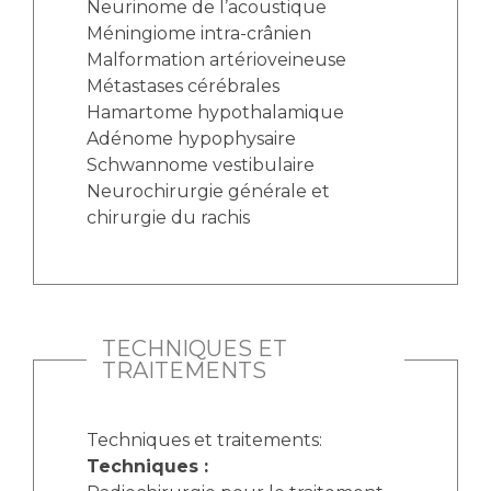
Liste des marchés conclus
Neurinome de l’acoustique
Méningiome intra-crânien
Documents utiles
Malformation artérioveineuse
Qualité
Métastases cérébrales
Hamartome hypothalamique
Nos indicateurs qualité et de sécurité des soins
Adénome hypophysaire
Schwannome vestibulaire
Neurochirurgie générale et
Protection des données
chirurgie du rachis
Sécurité
TECHNIQUES ET
TRAITEMENTS
Les recherches en santé à l’AP-HM
Techniques et traitements:
Techniques :
Lieu de santé sans tabac