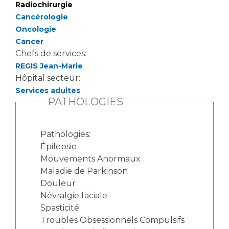
Les pôles d'activité médicale
Cancer
Radiochirurgie
Anatomie et Cytologie Pathologiques
Cancérologie
Adresser un examen au Laboratoire d'Infectiologie
Oncologie
Cancer
Médecine nucléaire
Centres de référence Maladies Rares
Chefs de services:
Plateforme d'Expertise Maladies Rares
REGIS Jean-Marie
Hôpital secteur:
Maladies rares
Services adultes
Presse / Multimédia
PATHOLOGIES
Maternité Hôpital Nord
Communiqués de presse
Pathologies:
Dossiers de presse
Épilepsie
Médiathèque
Mouvements Anormaux
Vos représentants
Maladie de Parkinson
Douleur
Fournisseurs
Névralgie faciale
La Commission Des Usagers (CDU)
Spasticité
Les Comités Locaux des Usagers
Rôles et missions
Troubles Obsessionnels Compulsifs
Le projet des usagers