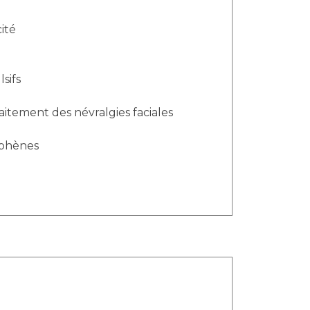
ité
sifs
uphènes