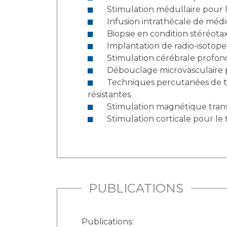
Stimulation médullaire pour 
Infusion intrathécale de médi
Biopsie en condition stéréot
Implantation de radio-isotope
Stimulation cérébrale profon
Débouclage microvasculaire po
Techniques percutanées de type microcompression ou thermocoagulation pour le traitement des névralgies faciales
résistantes
Stimulation magnétique tran
Stimulation corticale pour l
PUBLICATIONS
Publications: