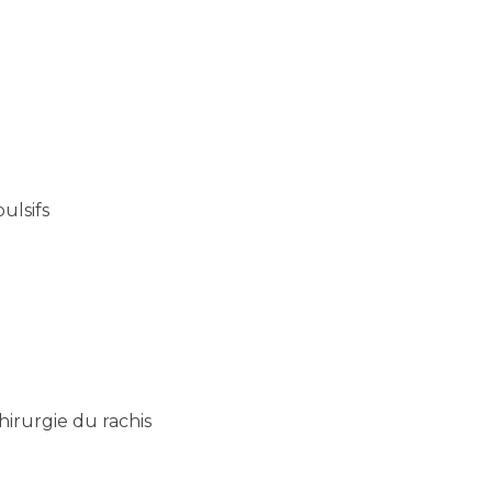
ulsifs
irurgie du rachis