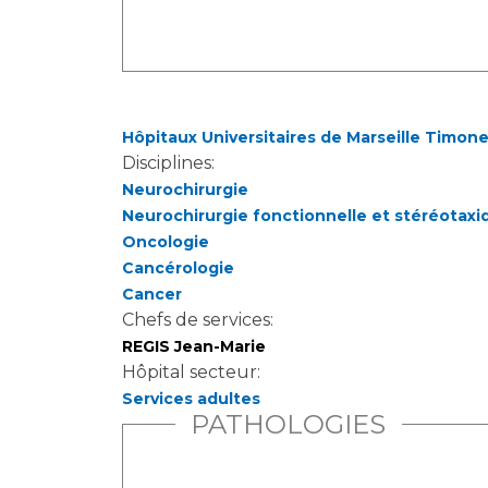
Laïcité et cultes
Les structures de recherche
Les associations
Livret d'accueil
Salon des familles
Transports sanitaires
Hôpitaux Universitaires de Marseille Timon
Vos droits, vos devoirs
Disciplines:
Neurochirurgie
Neurochirurgie fonctionnelle et stéréotaxi
Oncologie
Cancérologie
Cancer
Chefs de services:
REGIS Jean-Marie
Hôpital secteur:
Services adultes
PATHOLOGIES