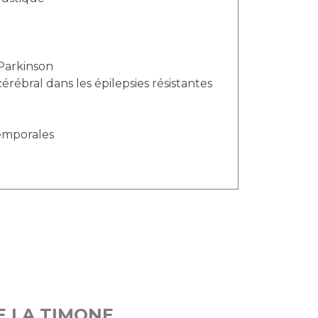
Parkinson
rébral dans les épilepsies résistantes
temporales
E LA TIMONE