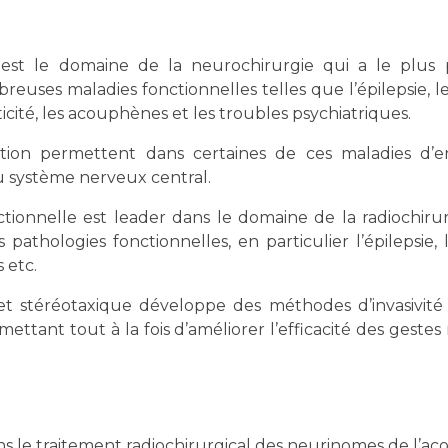
 est le domaine de la neurochirurgie qui a le plus 
reuses maladies fonctionnelles telles que l’épilepsie,
ticité, les acouphènes et les troubles psychiatriques.
tion permettent dans certaines de ces maladies d’e
du système nerveux central.
ctionnelle est leader dans le domaine de la radiochiru
s pathologies fonctionnelles, en particulier l’épilepsi
 etc.
et stéréotaxique développe des méthodes d’invasivité
ettant tout à la fois d’améliorer l’efficacité des gest
ns le traitement radiochirurgical des neurinomes de l’ac