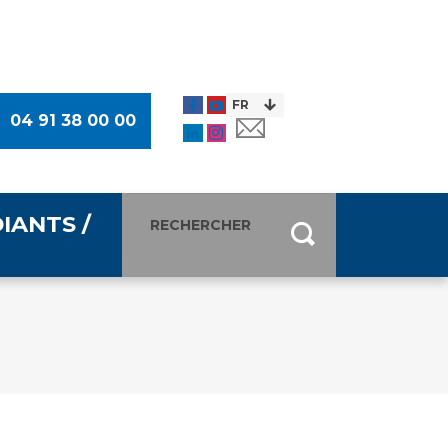
04 91 38 00 00
IANTS /
entants
ultimédia
 Des Usagers (CDU)
de presse
ocaux des Usagers
esse
usagers