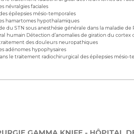
s névralgies faciales
es épilepsies mésio-temporales
 des hamartomes hypothalamiques
de du STN sous anesthésie générale dans la maladie de 
al humain Détection d’anomalies de giration du cortex cé
e traitement des douleurs neuropathiques
 des adénomes hypophysaires
ns le traitement radiochirurgical des épilepsies mésio-
URGIE GAMMA KNIFE - HÔPITAL D