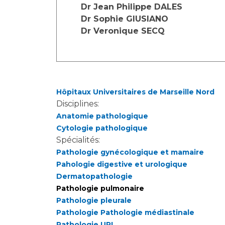
Laïcité et cultes
Dr Jean Philippe DALES
Les structures de recherche
Les associations
Dr Sophie GIUSIANO
Dr Veronique SECQ
Livret d'accueil
Salon des familles
Transports sanitaires
Vos droits, vos devoirs
Hôpitaux Universitaires de Marseille Nord
Disciplines:
Anatomie pathologique
Cytologie pathologique
Spécialités:
Pathologie gynécologique et mamaire
Pahologie digestive et urologique
Dermatopathologie
Pathologie pulmonaire
Pathologie pleurale
Pathologie Pathologie médiastinale
Pathologie URL