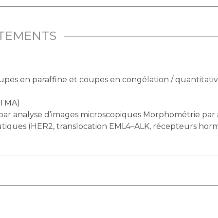
ITEMENTS
pes en paraffine et coupes en congélation / quantitativ
)
/ TMA)
 par analyse d’images microscopiques Morphométrie par
eutiques (HER2, translocation EML4–ALK, récepteurs ho