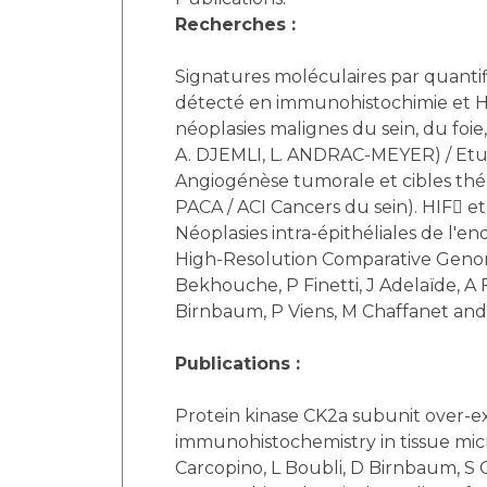
Recherches :
Signatures moléculaires par quanti
détecté en immunohistochimie et HIS 
néoplasies malignes du sein, du fo
A. DJEMLI, L. ANDRAC-MEYER) / Etu
Angiogénèse tumorale et cibles thé
PACA / ACI Cancers du sein). HIF et
Néoplasies intra-épithéliales de 
High-Resolution Comparative Genomi
Bekhouche, P Finetti, J Adelaïde, A 
Birnbaum, P Viens, M Chaffanet and 
Publications :
Protein kinase CK2a subunit over-exp
immunohistochemistry in tissue micro
Carcopino, L Boubli, D Birnbaum, S G