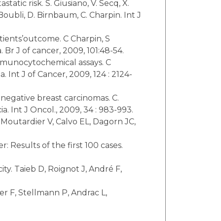
tic risk. S. Giusiano, V. Secq, X.
 Boubli, D. Birnbaum, C. Charpin. Int J
tients’outcome. C Charpin, S
. Br J of cancer, 2009, 101:48-54.
immunocytochemical assays. C
a. Int J of Cancer, 2009, 124 : 2124-
-negative breast carcinomas. C.
cia. Int J Oncol., 2009, 34 : 983-993.
 Moutardier V, Calvo EL, Dagorn JC,
 Results of the first 100 cases.
y. Taieb D, Roignot J, André F,
er F, Stellmann P, Andrac L,