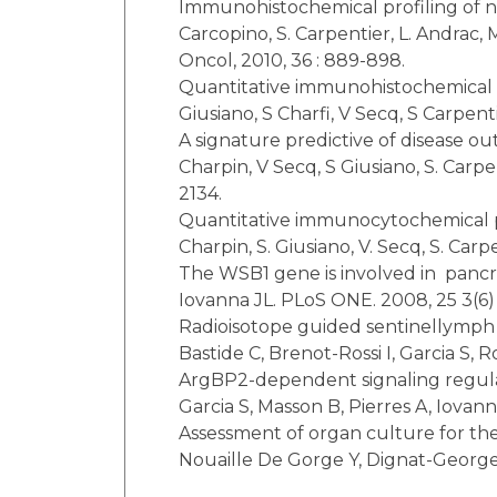
Immunohistochemical profiling of nod
Carcopino, S. Carpentier, L. Andrac, M-
Oncol, 2010, 36 : 889-898.
Quantitative immunohistochemical ex
Giusiano, S Charfi, V Secq, S Carpent
A signature predictive of disease o
Charpin, V Secq, S Giusiano, S. Carpent
2134.
Quantitative immunocytochemical pro
Charpin, S. Giusiano, V. Secq, S. Carpe
The WSB1 gene is involved in pancre
Iovanna JL. PLoS ONE. 2008, 25 3(6)
Radioisotope guided sentinellymph no
Bastide C, Brenot-Rossi I, Garcia S, 
ArgBP2-dependent signaling regulate
Garcia S, Masson B, Pierres A, Iovan
Assessment of organ culture for the 
Nouaille De Gorge Y, Dignat-George 