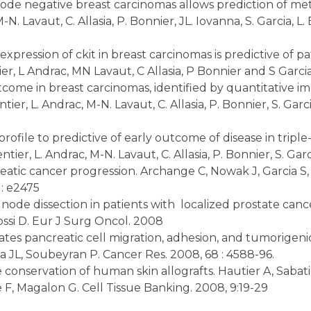
e negative breast carcinomas allows prediction of metasta
N. Lavaut, C. Allasia, P. Bonnier, JL. Iovanna, S. Garcia, L.
pression of ckit in breast carcinomas is predictive of pa
ier, L Andrac, MN Lavaut, C Allasia, P Bonnier and S Garcia
utcome in breast carcinomas, identified by quantitative 
ier, L. Andrac, M-N. Lavaut, C. Allasia, P. Bonnier, S. Garci
file to predictive of early outcome of disease in triple
ntier, L. Andrac, M-N. Lavaut, C. Allasia, P. Bonnier, S. Gar
atic cancer progression. Archange C, Nowak J, Garcia S,
 : e2475
de dissection in patients with localized prostate cancer:
Rossi D. Eur J Surg Oncol. 2008
s pancreatic cell migration, adhesion, and tumorigenicit
na JL, Soubeyran P. Cancer Res. 2008, 68 : 4588-96.
conservation of human skin allografts. Hautier A, Sabati
F, Magalon G. Cell Tissue Banking. 2008, 9:19-29