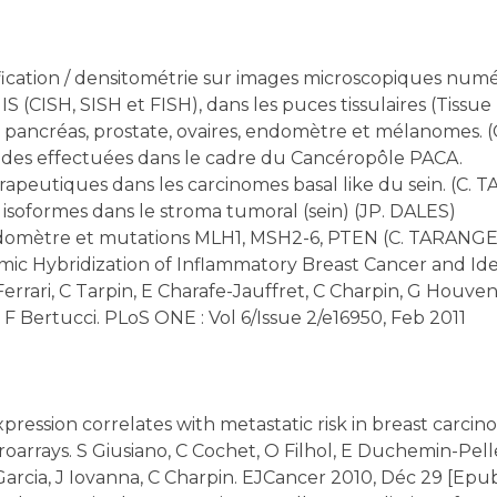
fication / densitométrie sur images microscopiques numé
(CISH, SISH et FISH), dans les puces tissulaires (Tissue
ie, pancréas, prostate, ovaires, endomètre et mélanome
des effectuées dans le cadre du Cancéropôle PACA.
rapeutiques dans les carcinomes basal like du sein. (
 isoformes dans le stroma tumoral (sein) (JP. DALES)
l'endomètre et mutations MLH1, MSH2-6, PTEN (C. TARA
c Hybridization of Inflammatory Breast Cancer and Ident
Ferrari, C Tarpin, E Charafe-Jauffret, C Charpin, G Houv
F Bertucci. PLoS ONE : Vol 6/Issue 2/e16950, Feb 2011
ression correlates with metastatic risk in breast carcin
arrays. S Giusiano, C Cochet, O Filhol, E Duchemin-Pelle
arcia, J Iovanna, C Charpin. EJCancer 2010, Déc 29 [Epub