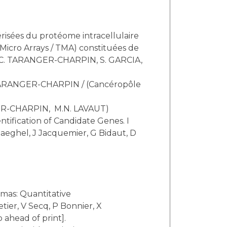
risées du protéome intracellulaire
 Micro Arrays / TMA) constituées de
s. (C. TARANGER-CHARPIN, S. GARCIA,
C. TARANGER-CHARPIN / (Cancéropôle
NGER-CHARPIN, M.N. LAVAUT)
ification of Candidate Genes. I
enaeghel, J Jacquemier, G Bidaut, D
omas: Quantitative
tier, V Secq, P Bonnier, X
 ahead of print].