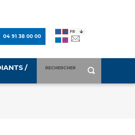
04 91 38 00 00
IANTS /
entants
ultimédia
 Des Usagers (CDU)
de presse
ocaux des Usagers
esse
usagers