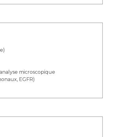
e)
 analyse microscopique
rmonaux, EGFR)