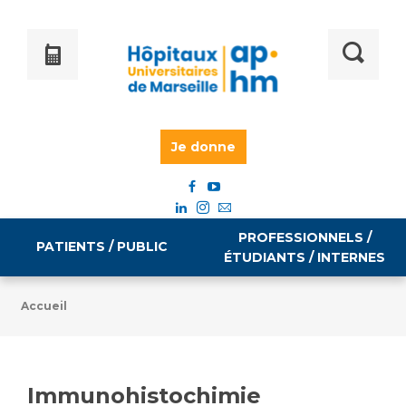
Je donne
PROFESSIONNELS /
PATIENTS / PUBLIC
ÉTUDIANTS / INTERNES
Accueil
Informations pratiques
Égalité professionnelle
Accès à votre dossier médical
Immunohistochimie
Emploi / formation
Tarifs