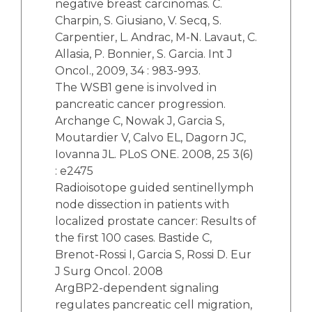
negative breast carcinomas. C.
Charpin, S. Giusiano, V. Secq, S.
Carpentier, L. Andrac, M-N. Lavaut, C.
Allasia, P. Bonnier, S. Garcia. Int J
Oncol., 2009, 34 : 983-993.
The WSB1 gene is involved in
pancreatic cancer progression.
Archange C, Nowak J, Garcia S,
Moutardier V, Calvo EL, Dagorn JC,
Iovanna JL. PLoS ONE. 2008, 25 3(6)
: e2475
Radioisotope guided sentinellymph
node dissection in patients with
localized prostate cancer: Results of
the first 100 cases. Bastide C,
Brenot-Rossi I, Garcia S, Rossi D. Eur
J Surg Oncol. 2008
ArgBP2-dependent signaling
regulates pancreatic cell migration,