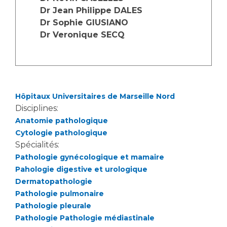
Les structures de recherche
Salon des familles
Dr Jean Philippe DALES
Transports sanitaires
Dr Sophie GIUSIANO
Vos droits, vos devoirs
Dr Veronique SECQ
Écoles et Instituts de Formation
Handicap
Plateforme des internes
Hôpitaux Universitaires de Marseille Nord
Handi 13
Disciplines:
Pôle Médecine Physique et Réadaptation
Professionnels de santé
Anatomie pathologique
Accueil sourds et malentendants
Cytologie pathologique
Charte Romain Jacob
Spécialités:
Adresser un patient
Mouvement Parcours Handicap 13
Pathologie gynécologique et mamaire
Réseaux de soins
Pahologie digestive et urologique
Adresser un examen au Laboratoire de Biologie
Dermatopathologie
Médicale
Activité physique
Pathologie pulmonaire
Radiologie / Imagerie
Pathologie pleurale
Cancérologie
Pathologie Pathologie médiastinale