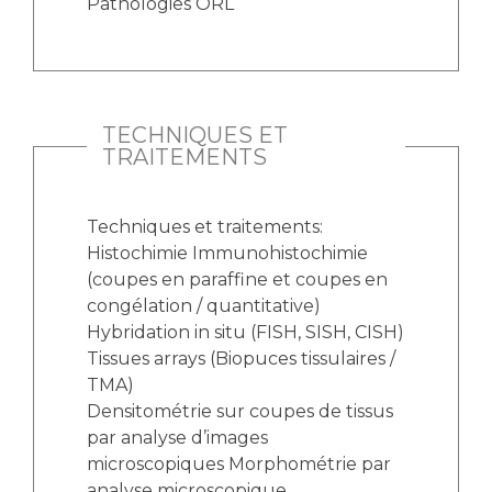
Pathologies ORL
Liste des marchés conclus
Documents utiles
Qualité
TECHNIQUES ET
Nos indicateurs qualité et de sécurité des soins
TRAITEMENTS
Protection des données
Techniques et traitements:
Histochimie Immunohistochimie
(coupes en paraffine et coupes en
Sécurité
congélation / quantitative)
Hybridation in situ (FISH, SISH, CISH)
Tissues arrays (Biopuces tissulaires /
Les recherches en santé à l’AP-HM
TMA)
Densitométrie sur coupes de tissus
par analyse d’images
microscopiques Morphométrie par
Lieu de santé sans tabac
analyse microscopique