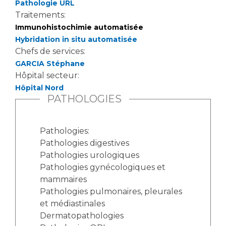
Les pôles d'activité médicale
Cancer
Pathologie URL
Anatomie et Cytologie Pathologiques
Traitements:
Immunohistochimie automatisée
Adresser un examen au Laboratoire d'Infectiologie
Hybridation in situ automatisée
Médecine nucléaire
Centres de référence Maladies Rares
Chefs de services:
Plateforme d'Expertise Maladies Rares
GARCIA Stéphane
Hôpital secteur:
Maladies rares
Hôpital Nord
Presse / Multimédia
PATHOLOGIES
Maternité Hôpital Nord
Communiqués de presse
Pathologies:
Dossiers de presse
Pathologies digestives
Médiathèque
Pathologies urologiques
Pathologies gynécologiques et
Vos représentants
mammaires
Fournisseurs
Pathologies pulmonaires, pleurales
La Commission Des Usagers (CDU)
et médiastinales
Les Comités Locaux des Usagers
Rôles et missions
Dermatopathologies
Le projet des usagers