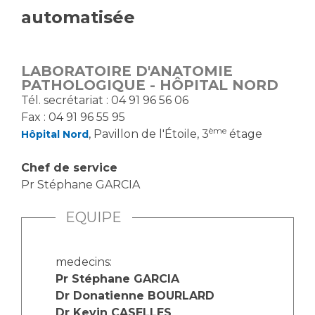
automatisée
Vous accompagnez, vous rendez visite à un patient
Emplois paramédicaux
Vous allez être hospitalisé(e)
Emplois administratifs
Vous avez un examen d'imagerie ou de radiologie
LABORATOIRE D'ANATOMIE
Emplois médicaux
à réaliser
PATHOLOGIQUE - HÔPITAL NORD
Espace Formation
Vous avez une analyse à réaliser
Tél. secrétariat : 04 91 96 56 06
Étudiants hospitaliers
Vous venez en consultation
Fax : 04 91 96 55 95
Emplois techniques et médico-techniques
ème
myaphm, votre espace santé en ligne
, Pavillon de l'Étoile, 3
étage
Hôpital Nord
Emplois divers
Infos COVID-19
Chef de service
Emplois socio-éducatifs
Pr Stéphane GARCIA
Statuts
Vivre ensemble à l'hôpital
Stages paramédicaux
EQUIPE
Culture à l'hôpital
Laïcité et cultes
Chercheurs
medecins:
Pr Stéphane GARCIA
Les associations
Dr Donatienne BOURLARD
La recherche clinique à l'AP-HM
Livret d'accueil
Dr Kevin CASELLES