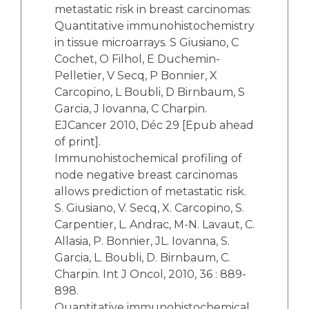
metastatic risk in breast carcinomas:
Quantitative immunohistochemistry
in tissue microarrays. S Giusiano, C
Cochet, O Filhol, E Duchemin-
Pelletier, V Secq, P Bonnier, X
Carcopino, L Boubli, D Birnbaum, S
Garcia, J Iovanna, C Charpin.
EJCancer 2010, Déc 29 [Epub ahead
of print].
Immunohistochemical profiling of
node negative breast carcinomas
allows prediction of metastatic risk.
S. Giusiano, V. Secq, X. Carcopino, S.
Carpentier, L. Andrac, M-N. Lavaut, C.
Allasia, P. Bonnier, JL. Iovanna, S.
Garcia, L. Boubli, D. Birnbaum, C.
Charpin. Int J Oncol, 2010, 36 : 889-
898.
Quantitative immunohistochemical