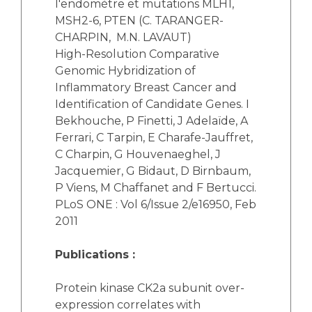
l'endomètre et mutations MLH1,
MSH2-6, PTEN (C. TARANGER-
CHARPIN, M.N. LAVAUT)
High-Resolution Comparative
Genomic Hybridization of
Inflammatory Breast Cancer and
Identification of Candidate Genes. I
Bekhouche, P Finetti, J Adelaïde, A
Ferrari, C Tarpin, E Charafe-Jauffret,
C Charpin, G Houvenaeghel, J
Jacquemier, G Bidaut, D Birnbaum,
P Viens, M Chaffanet and F Bertucci.
PLoS ONE : Vol 6/Issue 2/e16950, Feb
2011
Publications :
Protein kinase CK2a subunit over-
expression correlates with