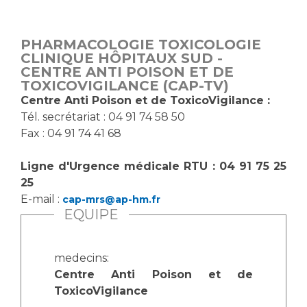
Vous accompagnez, vous rendez visite à un patient
Emplois paramédicaux
Vous allez être hospitalisé(e)
PHARMACOLOGIE TOXICOLOGIE
Emplois administratifs
Vous avez un examen d'imagerie ou de radiologie
CLINIQUE HÔPITAUX SUD -
Emplois médicaux
CENTRE ANTI POISON ET DE
à réaliser
TOXICOVIGILANCE (CAP-TV)
Espace Formation
Vous avez une analyse à réaliser
Centre Anti Poison et de ToxicoVigilance :
Étudiants hospitaliers
Vous venez en consultation
Tél. secrétariat : 04 91 74 58 50
Emplois techniques et médico-techniques
myaphm, votre espace santé en ligne
Fax : 04 91 74 41 68
Emplois divers
Infos COVID-19
Emplois socio-éducatifs
Ligne d'Urgence médicale RTU : 04 91 75 25
25
Statuts
Vivre ensemble à l'hôpital
E-mail :
cap-mrs@ap-hm.fr
Stages paramédicaux
EQUIPE
Culture à l'hôpital
Laïcité et cultes
Chercheurs
medecins:
Les associations
Centre Anti Poison et de
ToxicoVigilance
La recherche clinique à l'AP-HM
Livret d'accueil