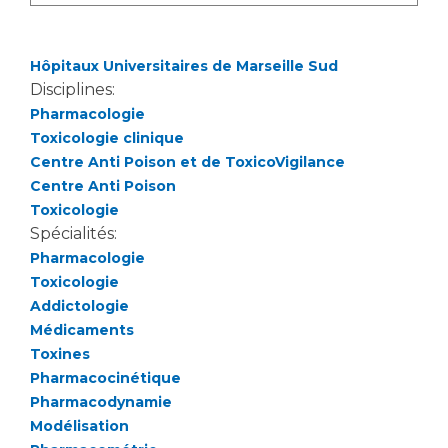
Liste des marchés conclus
Documents utiles
Hôpitaux Universitaires de Marseille Sud
Qualité
Disciplines:
Pharmacologie
Nos indicateurs qualité et de sécurité des soins
Toxicologie clinique
Centre Anti Poison et de ToxicoVigilance
Centre Anti Poison
Protection des données
Toxicologie
Spécialités:
Pharmacologie
Sécurité
Toxicologie
Addictologie
Médicaments
Les recherches en santé à l’AP-HM
Toxines
Pharmacocinétique
Pharmacodynamie
Lieu de santé sans tabac
Modélisation