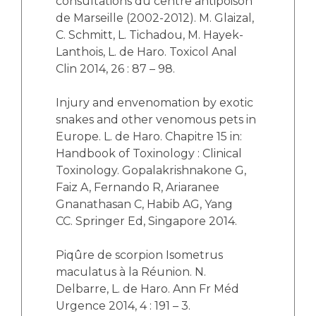
consultations du centre antipoison
de Marseille (2002-2012). M. Glaizal,
C. Schmitt, L. Tichadou, M. Hayek-
Lanthois, L. de Haro. Toxicol Anal
Clin 2014, 26 : 87 – 98.
Injury and envenomation by exotic
snakes and other venomous pets in
Europe. L. de Haro. Chapitre 15 in:
Handbook of Toxinology : Clinical
Toxinology. Gopalakrishnakone G,
Faiz A, Fernando R, Ariaranee
Gnanathasan C, Habib AG, Yang
CC. Springer Ed, Singapore 2014.
Piqûre de scorpion Isometrus
maculatus à la Réunion. N.
Delbarre, L. de Haro. Ann Fr Méd
Urgence 2014, 4 : 191 – 3.