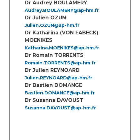
Les pôles d'activité médicale
Cancer
Dr Audrey BOULAMERY
Anatomie et Cytologie Pathologiques
Audrey.BOULAMERY@ap-hm.fr
Adresser un examen au Laboratoire d'Infectiologie
Dr Julien OZUN
Julien.OZUN@ap-hm.fr
Médecine nucléaire
Centres de référence Maladies Rares
Dr Katharina (VON FABECK)
Plateforme d'Expertise Maladies Rares
MOENIKES
Katharina.MOENIKES@ap-hm.fr
Maladies rares
Dr Romain TORRENTS
Presse / Multimédia
Romain.TORRENTS@ap-hm.fr
Dr Julien REYNOARD
Maternité Hôpital Nord
Communiqués de presse
Julien.REYNOARD@ap-hm.fr
Dossiers de presse
Dr Bastien DOMANGE
Médiathèque
Bastien.DOMANGE@ap-hm.fr
Dr Susanna DAVOUST
Vos représentants
Susanna.DAVOUST@ap-hm.fr
Fournisseurs
La Commission Des Usagers (CDU)
Les Comités Locaux des Usagers
Rôles et missions
Le projet des usagers