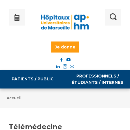
Je donne
PROFESSIONNELS /
PATIENTS / PUBLIC
ÉTUDIANTS / INTERNES
Accueil
Informations pratiques
Égalité professionnelle
Accès à votre dossier médical
Télémédecine
Emploi / formation
Tarifs