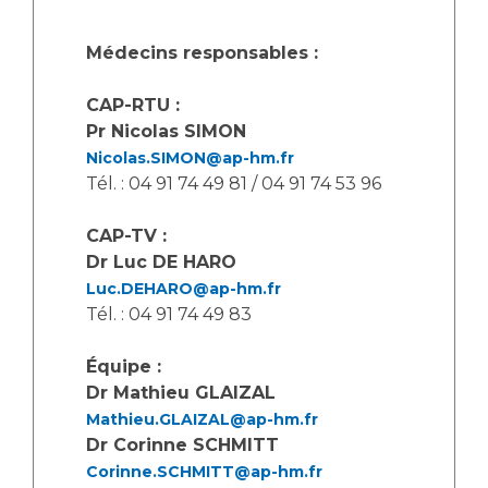
Les structures de recherche
Salon des familles
Transports sanitaires
Médecins responsables :
Vos droits, vos devoirs
Écoles et Instituts de Formation
CAP-RTU :
Pr Nicolas SIMON
Handicap
Nicolas.SIMON@ap-hm.fr
Plateforme des internes
Tél. : 04 91 74 49 81 / 04 91 74 53 96
Handi 13
CAP-TV :
Pôle Médecine Physique et Réadaptation
Professionnels de santé
Dr Luc DE HARO
Accueil sourds et malentendants
Luc.DEHARO@ap-hm.fr
Charte Romain Jacob
Adresser un patient
Tél. : 04 91 74 49 83
Mouvement Parcours Handicap 13
Réseaux de soins
Équipe :
Adresser un examen au Laboratoire de Biologie
Dr Mathieu GLAIZAL
Médicale
Activité physique
Mathieu.GLAIZAL@ap-hm.fr
Radiologie / Imagerie
Dr Corinne SCHMITT
Cancérologie
Corinne.SCHMITT@ap-hm.fr