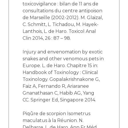
toxicovigilance : bilan de 11 ans de
consultations du centre antipoison
de Marseille (2002-2012). M. Glaizal,
C. Schmitt, L. Tichadou, M. Hayek-
Lanthois, L. de Haro. Toxicol Anal
Clin 2014, 26 : 87 – 98.
Injury and envenomation by exotic
snakes and other venomous pets in
Europe. L. de Haro. Chapitre 15 in:
Handbook of Toxinology : Clinical
Toxinology. Gopalakrishnakone G,
Faiz A, Fernando R, Ariaranee
Gnanathasan C, Habib AG, Yang
CC. Springer Ed, Singapore 2014.
Piqûre de scorpion Isometrus
maculatus à la Réunion. N.
Delbarre, L. de Haro. Ann Fr Méd