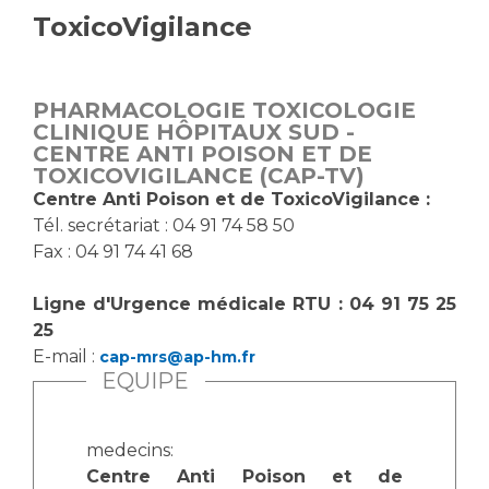
ToxicoVigilance
Vous accompagnez, vous rendez visite à un patient
Emplois paramédicaux
Vous allez être hospitalisé(e)
Emplois administratifs
Vous avez un examen d'imagerie ou de radiologie
PHARMACOLOGIE TOXICOLOGIE
Emplois médicaux
à réaliser
CLINIQUE HÔPITAUX SUD -
Espace Formation
Vous avez une analyse à réaliser
CENTRE ANTI POISON ET DE
Étudiants hospitaliers
TOXICOVIGILANCE (CAP-TV)
Vous venez en consultation
Centre Anti Poison et de ToxicoVigilance :
Emplois techniques et médico-techniques
myaphm, votre espace santé en ligne
Tél. secrétariat : 04 91 74 58 50
Emplois divers
Infos COVID-19
Fax : 04 91 74 41 68
Emplois socio-éducatifs
Statuts
Ligne d'Urgence médicale RTU : 04 91 75 25
Vivre ensemble à l'hôpital
Stages paramédicaux
25
E-mail :
cap-mrs@ap-hm.fr
Culture à l'hôpital
EQUIPE
Laïcité et cultes
Chercheurs
Les associations
medecins:
La recherche clinique à l'AP-HM
Livret d'accueil
Centre Anti Poison et de