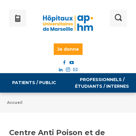
Je donne
PROFESSIONNELS /
PATIENTS / PUBLIC
ÉTUDIANTS / INTERNES
Accueil
Informations pratiques
Égalité professionnelle
Accès à votre dossier médical
Centre Anti Poison et de
Emploi / formation
Tarifs