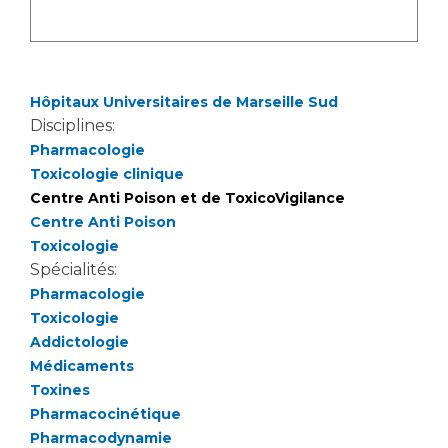
Liste des marchés conclus
Documents utiles
Qualité
Hôpitaux Universitaires de Marseille Sud
Nos indicateurs qualité et de sécurité des soins
Disciplines:
Pharmacologie
Toxicologie clinique
Protection des données
Centre Anti Poison et de ToxicoVigilance
Centre Anti Poison
Toxicologie
Spécialités:
Sécurité
Pharmacologie
Toxicologie
Addictologie
Les recherches en santé à l’AP-HM
Médicaments
Toxines
Pharmacocinétique
Lieu de santé sans tabac
Pharmacodynamie