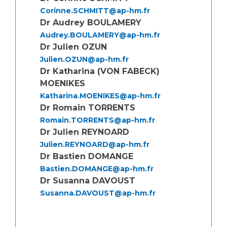
Les pôles d'activité médicale
Cancer
Corinne.SCHMITT@ap-hm.fr
Anatomie et Cytologie Pathologiques
Dr Audrey BOULAMERY
Adresser un examen au Laboratoire d'Infectiologie
Audrey.BOULAMERY@ap-hm.fr
Médecine nucléaire
Centres de référence Maladies Rares
Dr Julien OZUN
Plateforme d'Expertise Maladies Rares
Julien.OZUN@ap-hm.fr
Dr Katharina (VON FABECK)
Maladies rares
MOENIKES
Presse / Multimédia
Katharina.MOENIKES@ap-hm.fr
Dr Romain TORRENTS
Maternité Hôpital Nord
Romain.TORRENTS@ap-hm.fr
Communiqués de presse
Dr Julien REYNOARD
Dossiers de presse
Julien.REYNOARD@ap-hm.fr
Médiathèque
Dr Bastien DOMANGE
Bastien.DOMANGE@ap-hm.fr
Vos représentants
Dr Susanna DAVOUST
Fournisseurs
Susanna.DAVOUST@ap-hm.fr
La Commission Des Usagers (CDU)
Les Comités Locaux des Usagers
Rôles et missions
Le projet des usagers