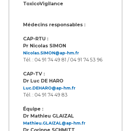
Les structures de recherche
Salon des familles
ToxicoVigilance
Transports sanitaires
Vos droits, vos devoirs
Écoles et Instituts de Formation
Médecins responsables :
CAP-RTU :
Handicap
Plateforme des internes
Pr Nicolas SIMON
Nicolas.SIMON@ap-hm.fr
Handi 13
Tél. : 04 91 74 49 81 / 04 91 74 53 96
Pôle Médecine Physique et Réadaptation
Professionnels de santé
Accueil sourds et malentendants
CAP-TV :
Charte Romain Jacob
Dr Luc DE HARO
Adresser un patient
Luc.DEHARO@ap-hm.fr
Mouvement Parcours Handicap 13
Réseaux de soins
Tél. : 04 91 74 49 83
Adresser un examen au Laboratoire de Biologie
Médicale
Équipe :
Activité physique
Radiologie / Imagerie
Dr Mathieu GLAIZAL
Cancérologie
Mathieu.GLAIZAL@ap-hm.fr
Dr Corinne SCHMITT