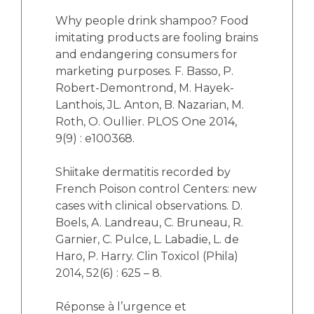
Why people drink shampoo? Food
imitating products are fooling brains
and endangering consumers for
marketing purposes. F. Basso, P.
Robert-Demontrond, M. Hayek-
Lanthois, JL. Anton, B. Nazarian, M.
Roth, O. Oullier. PLOS One 2014,
9(9) : e100368.
Shiitake dermatitis recorded by
French Poison control Centers: new
cases with clinical observations. D.
Boels, A. Landreau, C. Bruneau, R.
Garnier, C. Pulce, L. Labadie, L. de
Haro, P. Harry. Clin Toxicol (Phila)
2014, 52(6) : 625 – 8.
Réponse à l’urgence et