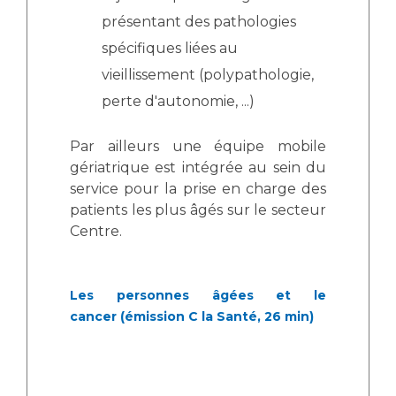
Les pôles d'activité médicale
Cancer
présentant des pathologies
Anatomie et Cytologie Pathologiques
spécifiques liées au
Adresser un examen au Laboratoire d'Infectiologie
Médecine nucléaire
vieillissement (polypathologie,
Centres de référence Maladies Rares
Plateforme d'Expertise Maladies Rares
perte d'autonomie, ...)
Maladies rares
Par ailleurs une équipe mobile
Presse / Multimédia
gériatrique est intégrée au sein du
service pour la prise en charge des
Maternité Hôpital Nord
patients les plus âgés sur le secteur
Communiqués de presse
Centre.
Dossiers de presse
Médiathèque
Les personnes âgées et le
Vos représentants
cancer
(émission C la Santé, 26 min)
Fournisseurs
La Commission Des Usagers (CDU)
Les Comités Locaux des Usagers
Rôles et missions
Le projet des usagers