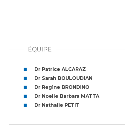
Liste des marchés conclus
Documents utiles
Qualité
Nos indicateurs qualité et de sécurité des soins
ÉQUIPE
Protection des données
Dr Patrice ALCARAZ
Dr Sarah BOULOUDIAN
Sécurité
Dr Regine BRONDINO
Dr Noelle Barbara MATTA
Les recherches en santé à l’AP-HM
Dr Nathalie PETIT
Lieu de santé sans tabac