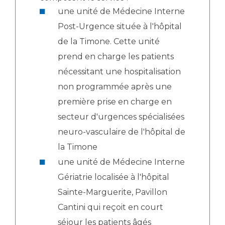
Les structures de recherche
Salon des familles
une unité de Médecine Interne
Transports sanitaires
Post-Urgence située à l'hôpital
Vos droits, vos devoirs
Écoles et Instituts de Formation
de la Timone. Cette unité
prend en charge les patients
Handicap
nécessitant une hospitalisation
Plateforme des internes
non programmée après une
Handi 13
première prise en charge en
Pôle Médecine Physique et Réadaptation
secteur d'urgences spécialisées
Professionnels de santé
Accueil sourds et malentendants
neuro-vasculaire de l'hôpital de
Charte Romain Jacob
Adresser un patient
la Timone
Mouvement Parcours Handicap 13
Réseaux de soins
une unité de Médecine Interne
Adresser un examen au Laboratoire de Biologie
Gériatrie localisée à l'hôpital
Médicale
Activité physique
Sainte-Marguerite, Pavillon
Radiologie / Imagerie
Cantini qui reçoit en court
Cancérologie
séjour les patients âgés