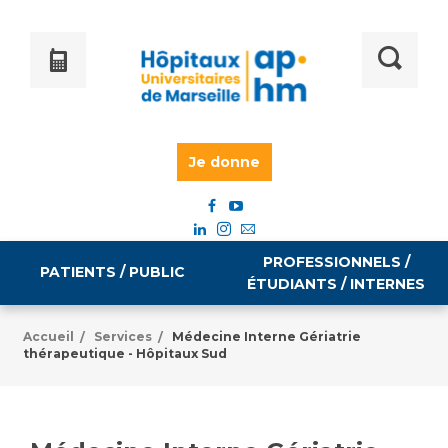
Je donne
PROFESSIONNELS /
PATIENTS / PUBLIC
ÉTUDIANTS / INTERNES
Accueil
Services
Médecine Interne Gériatrie
/
/
thérapeutique - Hôpitaux Sud
Informations pratiques
Égalité professionnelle
Accès à votre dossier médical
Emploi / formation
Tarifs