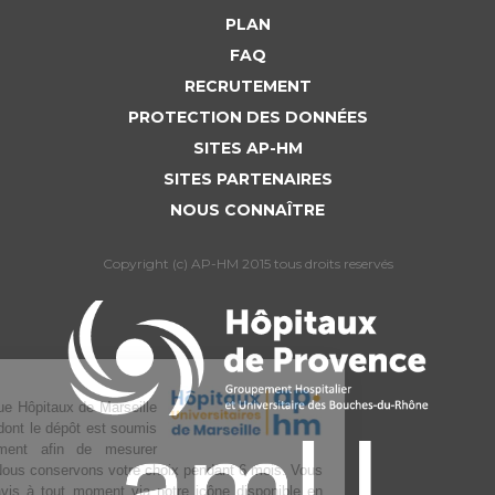
PLAN
FAQ
RECRUTEMENT
PROTECTION DES DONNÉES
SITES AP-HM
SITES PARTENAIRES
NOUS CONNAÎTRE
Copyright (c) AP-HM 2015 tous droits reservés
L’Assistance publique Hôpitaux de Marseille
utilise des cookies dont le dépôt est soumis
à votre consentement afin de mesurer
l’audience du site. Nous conservons votre choix pendant 6 mois. Vous
pouvez changer d’avis à tout moment via notre icône disponible en