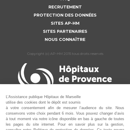
RECRUTEMENT
PROTECTION DES DONNÉES
SITES AP-HM
SITES PARTENAIRES
NOUS CONNAÎTRE
Copyright (c) AP-HM 2015 tous droits reservés
L’Assistance publique Hôpitaux de Marseille
utilise des cookies dont le dépôt est soumis
à votre consentement afin de mesurer l’audience du site. Nous
conservons votre choix pendant 6 mois. Vous pouvez changer d’avis
à tout moment via notre icône disponible en bas à gauche de toutes
les pages du site internet. Pour en savoir plus sur la gestion,
consulter notre Politique de protection de données. Ce texte pourra