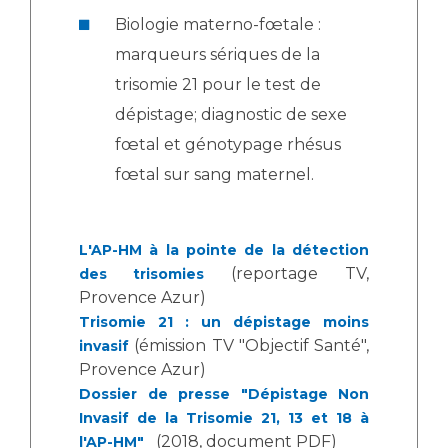
Les pôles d'activité médicale
Cancer
Biologie materno-fœtale :
Anatomie et Cytologie Pathologiques
marqueurs sériques de la
Adresser un examen au Laboratoire d'Infectiologie
Médecine nucléaire
trisomie 21 pour le test de
Centres de référence Maladies Rares
Plateforme d'Expertise Maladies Rares
dépistage; diagnostic de sexe
fœtal et génotypage rhésus
Maladies rares
fœtal sur sang maternel.
Presse / Multimédia
Maternité Hôpital Nord
Communiqués de presse
L'AP-HM à la pointe de la détection
Dossiers de presse
(reportage TV,
des trisomies
Médiathèque
Provence Azur)
Trisomie 21 : un dépistage moins
Vos représentants
(émission TV "Objectif Santé",
invasif
Provence Azur)
Fournisseurs
La Commission Des Usagers (CDU)
Dossier de presse "Dépistage Non
Les Comités Locaux des Usagers
Invasif de la Trisomie 21, 13 et 18 à
Rôles et missions
(2018, document PDF)
l'AP-HM"
Le projet des usagers