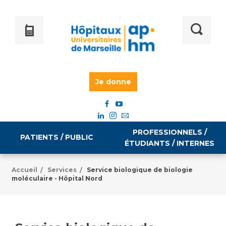
Je donne
PROFESSIONNELS /
PATIENTS / PUBLIC
ÉTUDIANTS / INTERNES
Accueil
Services
Service biologique de biologie
/
/
moléculaire - Hôpital Nord
Informations pratiques
Égalité professionnelle
Accès à votre dossier médical
Emploi / formation
Tarifs