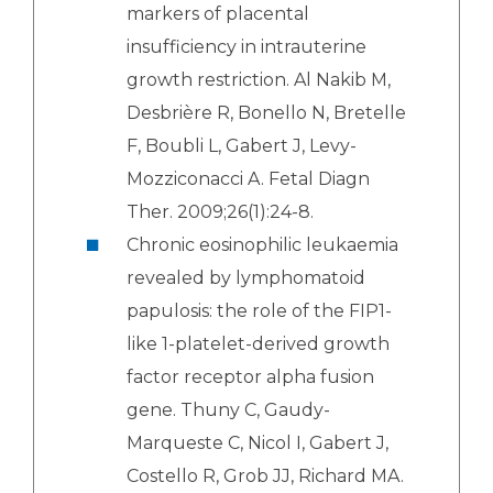
markers of placental
insufficiency in intrauterine
growth restriction. Al Nakib M,
Desbrière R, Bonello N, Bretelle
F, Boubli L, Gabert J, Levy-
Mozziconacci A. Fetal Diagn
Ther. 2009;26(1):24-8.
Chronic eosinophilic leukaemia
revealed by lymphomatoid
papulosis: the role of the FIP1-
like 1-platelet-derived growth
factor receptor alpha fusion
gene. Thuny C, Gaudy-
Marqueste C, Nicol I, Gabert J,
Costello R, Grob JJ, Richard MA.