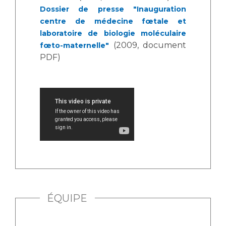
Liste des marchés conclus
Dossier de presse "Inauguration
Documents utiles
centre de médecine fœtale et
laboratoire de biologie moléculaire
Qualité
(2009, document
fœto-maternelle"
PDF)
Nos indicateurs qualité et de sécurité des soins
Protection des données
Sécurité
Les recherches en santé à l’AP-HM
ÉQUIPE
Lieu de santé sans tabac