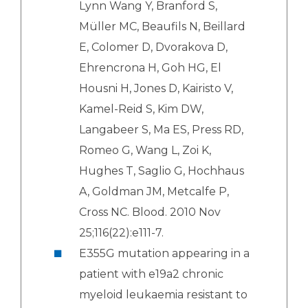
Lynn Wang Y, Branford S,
Müller MC, Beaufils N, Beillard
E, Colomer D, Dvorakova D,
Ehrencrona H, Goh HG, El
Housni H, Jones D, Kairisto V,
Kamel-Reid S, Kim DW,
Langabeer S, Ma ES, Press RD,
Romeo G, Wang L, Zoi K,
Hughes T, Saglio G, Hochhaus
A, Goldman JM, Metcalfe P,
Cross NC. Blood. 2010 Nov
25;116(22):e111-7.
E355G mutation appearing in a
patient with e19a2 chronic
myeloid leukaemia resistant to