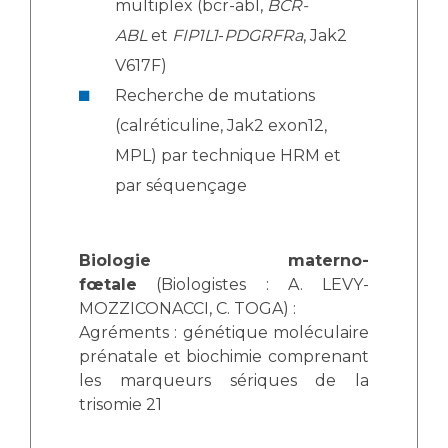
multiplex (bcr-abl,
BCR-
ABL
et
FIP1L1
-
PDGRFRa
, Jak2
V617F)
Recherche de mutations
(calréticuline, Jak2 exon12,
MPL) par technique HRM et
par séquençage
Biologie materno-
fœtale
(Biologistes : A. LEVY-
MOZZICONACCI, C. TOGA) :
Agréments : génétique moléculaire
prénatale et biochimie comprenant
les marqueurs sériques de la
trisomie 21