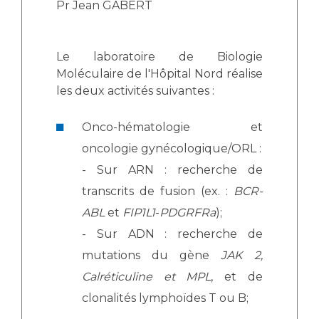
Les structures de recherche
Pr Jean GABERT
Salon des familles
Transports sanitaires
Vos droits, vos devoirs
Le laboratoire de Biologie
Écoles et Instituts de Formation
Moléculaire de l'Hôpital Nord réalise
les deux activités suivantes :
Handicap
Plateforme des internes
Onco-hématologie et
Handi 13
oncologie gynécologique/ORL :
Pôle Médecine Physique et Réadaptation
Professionnels de santé
- Sur ARN : recherche de
Accueil sourds et malentendants
transcrits de fusion (ex. :
BCR-
Charte Romain Jacob
Adresser un patient
ABL
et
FIP1L1
-
PDGRFRa
);
Mouvement Parcours Handicap 13
Réseaux de soins
- Sur ADN : recherche de
Adresser un examen au Laboratoire de Biologie
mutations du gène
JAK 2,
Médicale
Activité physique
Calréticuline et MPL
, et de
Radiologie / Imagerie
clonalités lymphoïdes T ou B;
Cancérologie