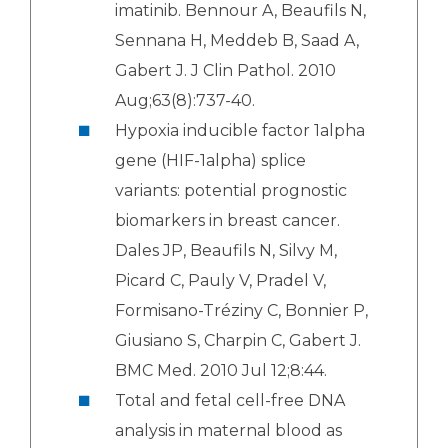
imatinib. Bennour A, Beaufils N,
Sennana H, Meddeb B, Saad A,
Gabert J. J Clin Pathol. 2010
Aug;63(8):737-40.
Hypoxia inducible factor 1alpha
gene (HIF-1alpha) splice
variants: potential prognostic
biomarkers in breast cancer.
Dales JP, Beaufils N, Silvy M,
Picard C, Pauly V, Pradel V,
Formisano-Tréziny C, Bonnier P,
Giusiano S, Charpin C, Gabert J.
BMC Med. 2010 Jul 12;8:44.
Total and fetal cell-free DNA
analysis in maternal blood as