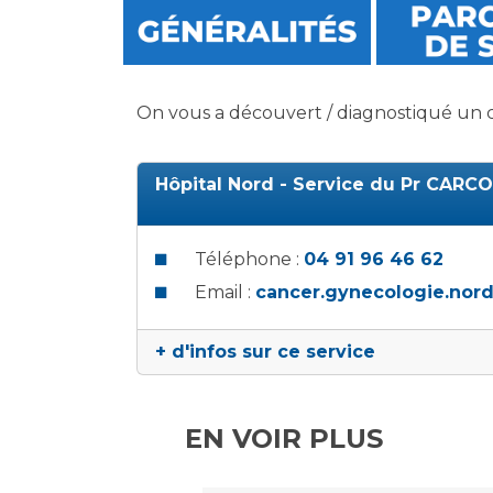
Laïcité et cultes
Les structures de recherche
Les associations
Livret d'accueil
Salon des familles
On vous a découvert / diagnostiqué un ca
Transports sanitaires
Vos droits, vos devoirs
Hôpital Nord - Service du Pr CARC
Téléphone :
04 91 96 46 62
Email :
cancer.gynecologie.nor
+ d'infos sur ce service
EN VOIR PLUS