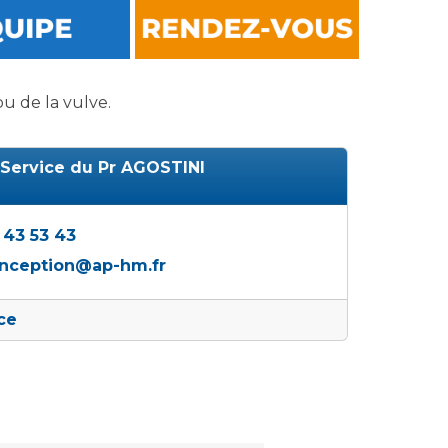
u de la vulve.
 Service du Pr AGOSTINI
 43 53 43
nception@ap-hm.fr
ice