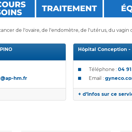
Maladies Rares
Plateforme d'Expertise
Maternité Hôpital Nord
Maladies Rares
ncer de l'ovaire, de l'endomètre, de l'utérus, du vagin o
OPINO
Hôpital Conception -
Téléphone :
04 91
d@ap-hm.fr
Email :
gyneco.co
+ d'infos sur ce serv