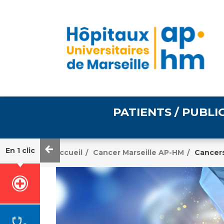
PATIENTS / PUBLI
En 1 clic
Accueil
Cancer Marseille AP-HM
Cancers
/
/
Informations pratiques
Égalité professionnelle
Accès à votre dossier
médical
Emploi / formation
Tarifs