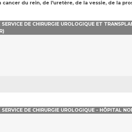
Maladies Rares
ancer du rein, de l'uretère, de la vessie, de la pro
Plateforme d'Expertise
Maternité Hôpital Nord
Maladies Rares
SERVICE DE CHIRURGIE UROLOGIQUE ET TRANSPLAN
R)
ERVICE DE CHIRURGIE UROLOGIQUE - HÔPITAL NORD