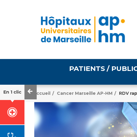
PATIENTS / PUBLI
En 1 clic
Accueil
Cancer Marseille AP-HM
RDV rap
/
/
Informations pratiques
Égalité professionnelle
Accès à votre dossier
médical
Emploi / formation
Tarifs