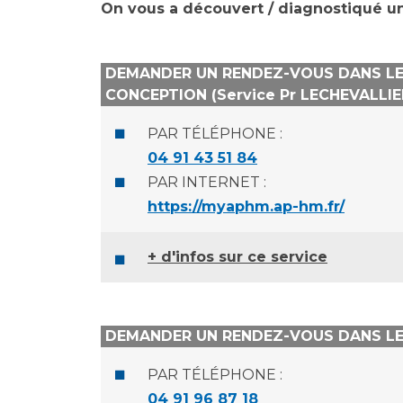
Laïcité et cultes
On vous a découvert / diagnostiqué un c
Les structures de recherche
Les associations
Livret d'accueil
DEMANDER UN RENDEZ-VOUS DANS LE 
Salon des familles
CONCEPTION (Service Pr LECHEVALLIE
Transports sanitaires
Vos droits, vos devoirs
PAR TÉLÉPHONE :
04 91 43 51 84
PAR INTERNET :
https://myaphm.ap-hm.fr/
+ d'infos sur ce service
DEMANDER UN RENDEZ-VOUS DANS LE S
PAR TÉLÉPHONE :
04 91 96 87 18