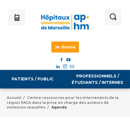
Je donne
PROFESSIONNELS /
PATIENTS / PUBLIC
ÉTUDIANTS / INTERNES
Accueil
Centre ressources pour les intervenants de la
/
région PACA dans la prise en charge des auteurs de
Informations pratiques
Égalité professionnelle
violences sexuelles
Agenda
/
Accès à votre dossier médical
Emploi / formation
Tarifs