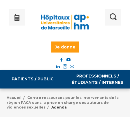
Je donne
PROFESSIONNELS /
PATIENTS / PUBLIC
ÉTUDIANTS / INTERNES
Accueil
Centre ressources pour les intervenants de la
/
région PACA dans la prise en charge des auteurs de
Informations pratiques
Égalité professionnelle
violences sexuelles
Agenda
/
Accès à votre dossier médical
Emploi / formation
Tarifs