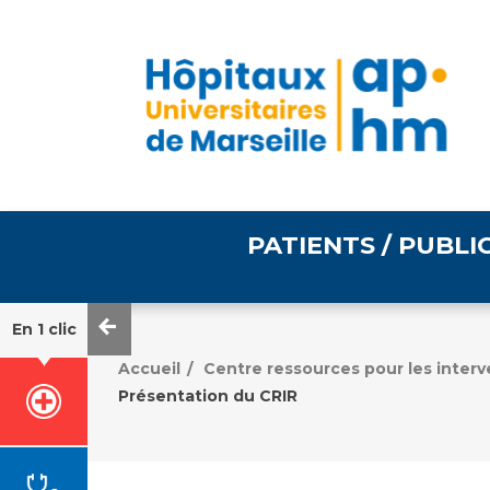
PATIENTS / PUBLI
En 1 clic
Informations pratiques
Égalité professionnelle
Accueil
Centre ressources pour les interv
/
Présentation du CRIR
Accès à votre dossier
médical
Emploi / formation
Tarifs