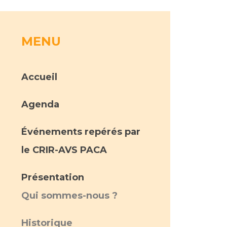
rs
MENU
 qualité et de sécurité des soins
ons
Accueil
hés conclus
les
 des données
Agenda
Événements repérés par
le CRIR-AVS PACA
Présentation
ches en santé à l’AP-HM
Qui sommes-nous ?
nté sans tabac
Historique