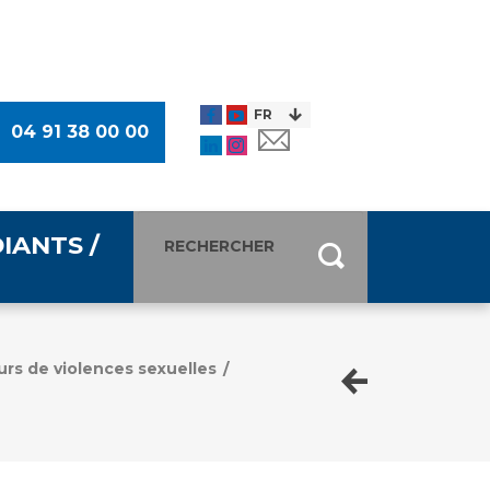
04 91 38 00 00
IANTS /
entants
ultimédia
urs de violences sexuelles
/
 Des Usagers (CDU)
de presse
ocaux des Usagers
esse
usagers