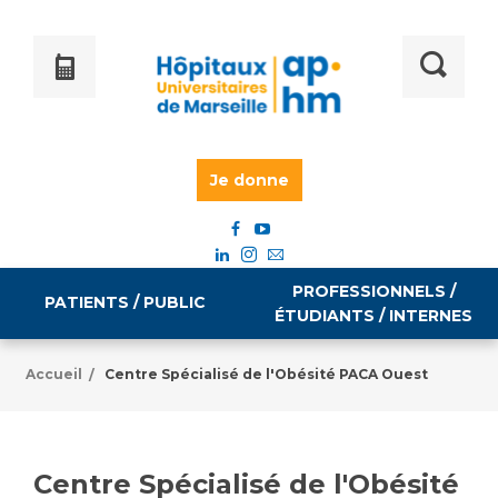
Je donne
PROFESSIONNELS /
PATIENTS / PUBLIC
ÉTUDIANTS / INTERNES
Accueil
Centre Spécialisé de l'Obésité PACA Ouest
/
Informations pratiques
Égalité professionnelle
Accès à votre dossier médical
Centre Spécialisé de l'Obésité
Emploi / formation
Tarifs