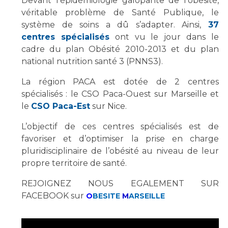
Devant l’épidémiologie galopante de l’obésité,
Les structures de recherche
Salon des familles
véritable problème de Santé Publique, le
Transports sanitaires
système de soins a dû s’adapter. Ainsi,
37
Vos droits, vos devoirs
centres spécialisés
ont vu le jour dans le
Écoles et Instituts de Formation
cadre du plan Obésité 2010-2013 et du plan
national nutrition santé 3 (PNNS3).
Handicap
Plateforme des internes
La région PACA est dotée de 2 centres
spécialisés : le CSO Paca-Ouest sur Marseille et
Handi 13
le
CSO Paca-Est
sur Nice.
Pôle Médecine Physique et Réadaptation
Professionnels de santé
Accueil sourds et malentendants
L’objectif de ces centres spécialisés est de
favoriser et d’optimiser la prise en charge
Charte Romain Jacob
Adresser un patient
pluridisciplinaire de l’obésité au niveau de leur
Mouvement Parcours Handicap 13
Réseaux de soins
propre territoire de santé.
Adresser un examen au Laboratoire de Biologie
REJOIGNEZ NOUS EGALEMENT SUR
Médicale
Activité physique
FACEBOOK sur
O
BESITE
M
ARSEILLE
Radiologie / Imagerie
Cancérologie