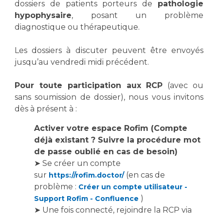
Les structures de recherche
dossiers de patients porteurs de
pathologie
Salon des familles
hypophysaire
, posant un problème
Transports sanitaires
diagnostique ou thérapeutique.
Vos droits, vos devoirs
Écoles et Instituts de Formation
Les dossiers à discuter peuvent être envoyés
jusqu’au vendredi midi précédent.
Handicap
Plateforme des internes
Pour toute participation aux RCP
(avec ou
Handi 13
sans soumission de dossier), nous vous invitons
Pôle Médecine Physique et Réadaptation
dès à présent à :
Professionnels de santé
Accueil sourds et malentendants
Activer votre espace Rofim (Compte
Charte Romain Jacob
Adresser un patient
déjà existant ? Suivre la procédure mot
Mouvement Parcours Handicap 13
de passe oublié en cas de besoin)
Réseaux de soins
➤ Se créer un compte
Adresser un examen au Laboratoire de Biologie
sur
(en cas de
https://rofim.doctor/
Médicale
Activité physique
problème :
Créer un compte utilisateur -
Radiologie / Imagerie
)
Support Rofim - Confluence
Cancérologie
➤ Une fois connecté, rejoindre la RCP via