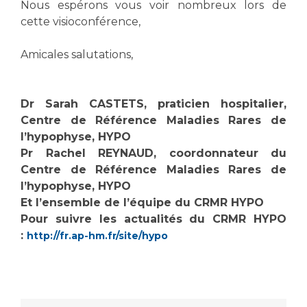
Liste des marchés conclus
Nous espérons vous voir nombreux lors de
cette visioconférence,
Documents utiles
Qualité
Amicales salutations,
Nos indicateurs qualité et de sécurité des soins
Dr Sarah CASTETS, praticien hospitalier,
Centre de Référence Maladies Rares de
Protection des données
l’hypophyse, HYPO
Pr Rachel REYNAUD, coordonnateur du
Centre de Référence Maladies Rares de
l’hypophyse, HYPO
Sécurité
Et l’ensemble de l’équipe du CRMR HYPO
Pour suivre les actualités du CRMR HYPO
:
http://fr.ap-hm.fr/site/hypo
Les recherches en santé à l’AP-HM
Lieu de santé sans tabac