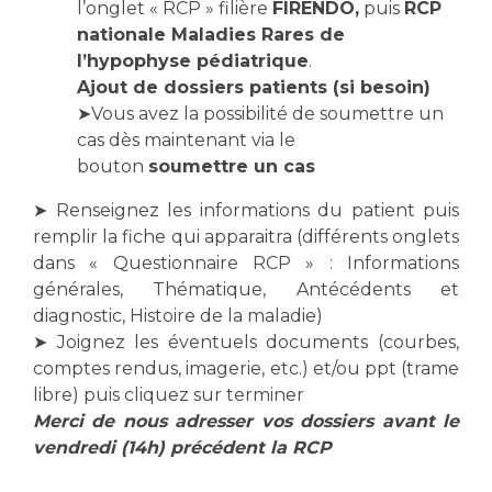
Les pôles d'activité médicale
Cancer
l’onglet « RCP » filière
FIRENDO,
puis
RCP
Anatomie et Cytologie Pathologiques
nationale Maladies Rares de
l’hypophyse pédiatrique
.
Adresser un examen au Laboratoire d'Infectiologie
Ajout de dossiers patients (si besoin)
Médecine nucléaire
Centres de référence Maladies Rares
➤Vous avez la possibilité de soumettre un
Plateforme d'Expertise Maladies Rares
cas dès maintenant via le
bouton
soumettre un cas
Maladies rares
Presse / Multimédia
➤ Renseignez les informations du patient puis
remplir la fiche qui apparaitra (différents onglets
Maternité Hôpital Nord
dans « Questionnaire RCP » : Informations
Communiqués de presse
générales, Thématique, Antécédents et
Dossiers de presse
diagnostic, Histoire de la maladie)
Médiathèque
➤ Joignez les éventuels documents (courbes,
Vos représentants
comptes rendus, imagerie, etc.) et/ou ppt (trame
libre) puis cliquez sur terminer
Fournisseurs
Merci de nous adresser vos dossiers avant le
La Commission Des Usagers (CDU)
vendredi (14h) précédent la RCP
Les Comités Locaux des Usagers
Rôles et missions
Le projet des usagers