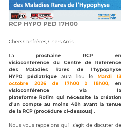
Vous accompagnez, vous rendez visite à un patient
Emplois paramédicaux
Vous allez être hospitalisé(e)
Emplois administratifs
RCP HYPO PED 17H00
Vous avez un examen d'imagerie ou de radiologie
Emplois médicaux
à réaliser
Espace Formation
Vous avez une analyse à réaliser
Chers Confrères, Chers Amis,
Étudiants hospitaliers
Vous venez en consultation
Emplois techniques et médico-techniques
myaphm, votre espace santé en ligne
La
prochaine RCP en
Emplois divers
visioconférence du Centre de Référence
Infos COVID-19
des Maladies Rares de l’hypophyse
Emplois socio-éducatifs
HYPO pédiatrique
aura lieu le
Mardi 13
Statuts
octobre 2026 de 17h00 à 18h00,
en
Vivre ensemble à l'hôpital
Stages paramédicaux
visioconférence via la
plateforme
Rofim
qui
nécessite la création
Culture à l'hôpital
d’un compte
au moins 48h avant la tenue
Laïcité et cultes
Chercheurs
de la RCP (procédure ci-dessous) .
Les associations
La recherche clinique à l'AP-HM
Livret d'accueil
Nous vous rappelons qu’il s’agit de discuter de