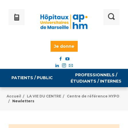
Je donne
PROFESSIONNELS /
PATIENTS / PUBLIC
ÉTUDIANTS / INTERNES
Accueil
LA VIE DU CENTRE
Centre de référence HYPO
/
/
Newletters
/
Informations pratiques
Égalité professionnelle
Accès à votre dossier médical
Emploi / formation
Tarifs