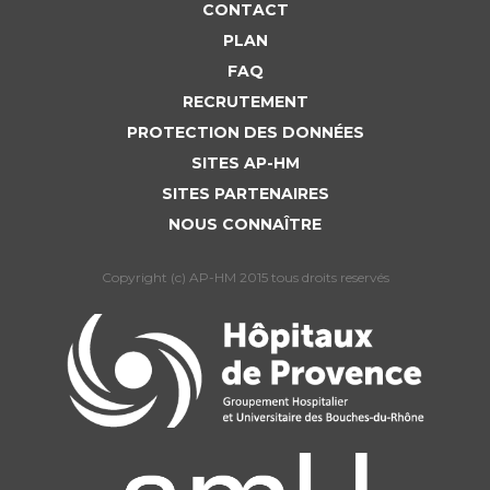
Liste des marchés conclus
CONTACT
Documents utiles
PLAN
FAQ
Qualité
RECRUTEMENT
PROTECTION DES DONNÉES
Nos indicateurs qualité et de sécurité des soins
SITES AP-HM
SITES PARTENAIRES
Protection des données
NOUS CONNAÎTRE
Copyright (c) AP-HM 2015 tous droits reservés
Sécurité
Les recherches en santé à l’AP-HM
Lieu de santé sans tabac